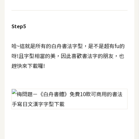
d
P
r
e
s
Step5
s
安
哈~這就是所有的白舟書法字型，是不是超有fu的
裝
呀!且字型相當的美，因此喜歡書法字的朋友，也
與
趕快來下載囉!
設
定
外
掛
實
作
電
商