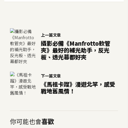
空
間
網
上一篇文章
頁
攝影必備《Manfrotto軟管
設
夾》最好的補光助手，反光
板、透光幕都好夾
計
前
下一篇文章
端
《馬祖卡蹓》漫遊北竿，感受
戰地舊風情！
H
T
M
L
你可能也會
/
喜歡
C