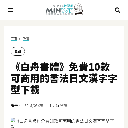
A
首頁
»
免費
I
免費
A
I
《白舟書體》免費10款
工
具
可商用的書法日文漢字字
C
型下載
h
a
t
梅干
2015/08/28
1 分鐘閱讀
G
P
T