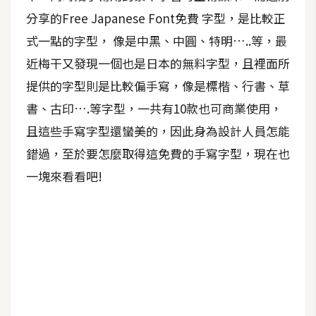
分享的Free Japanese Font免費 字型，是比較正
A
I
式一點的字型， 像是中黑、中圓、特明…..等，最
應
用
近梅干又發現一個也是日本的無料字型，且裡面所
提供的字型則是比較偏手寫，像是標楷、行書、草
設
書、古印….等字型，一共有10款也可商業使用，
計
且這些手寫字型還蠻美的，因此身為設計人員怎能
錯過，至於要怎麼取得這免費的手寫字型，現在也
網
一塊來看看吧!
站
影
像
A
d
o