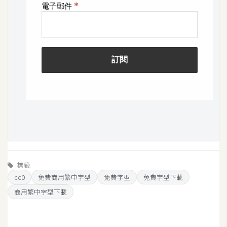
架
設
主
機
與
網
域
S
E
O
工
標籤
具
cc0
免費商用繁中字型
免費字型
免費字型下載
商用繁中字型下載
免
費