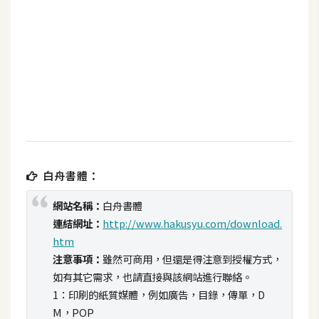
b
e
P
h
o
t
o
s
h
白舟書體：
o
p
網站名稱：
白舟書體
連結網址：
http://www.hakusyu.com/download.
htm
I
注意事項：
雖然可商用，但還是得注意到授權方式，
l
l
如有其它需求，也請直接與該網站進行聯絡。
u
1：印刷的紙質媒體，例如廣告，目錄，傳單，D
s
M，POP