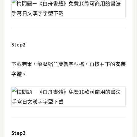
攝
影
手
機
Step2
攝
影
下載完畢，解壓縮並雙響字型檔，再按右下的
安
裝
字體
。
器
材
操
控
資
源
免
Step3