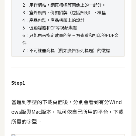
t
2：用作網站，網頁橫幅等圖像上的一部分。
r
3：室外廣告，例如招牌（包括照明），橫幅
a
4：產品包裝，產品標籤上的設計
t
5：促銷媒體和CF等視頻媒體
o
6：只能由未指定數量的第三方查看和打印的PDF文
r
件
7：不可註冊商標（例如廣告系列標題）的徽標
去
背
與
Step1
合
成
當進到字型的下載頁面後，分別會看到有分Wind
攝
影
ows版與Mac版本，就可依自己所用的平台，下載
所需的字型。
商
品