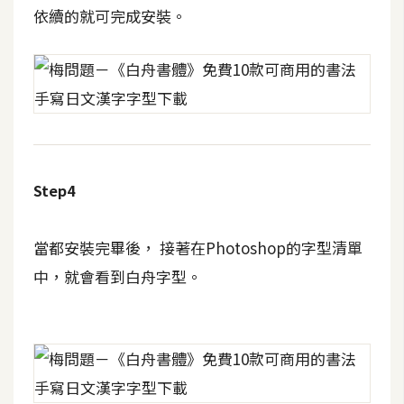
費
依續的就可完成安裝。
圖
庫
免
費
字
型
Step4
網
當都安裝完畢後， 接著在Photoshop的字型清單
站
中，就會看到白舟字型。
架
設
W
o
r