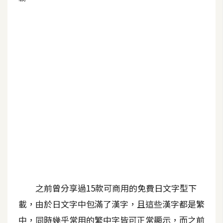
G
e
m
i
n
i
A
I
生
成
圖
片
之前曾分享過15款可商用的免費日文字型下
載，由於日文字中包滿了漢字，且這些漢字都是繁
影
中，同時幾乎常用的繁中字皆可正常顯示，而之前
片