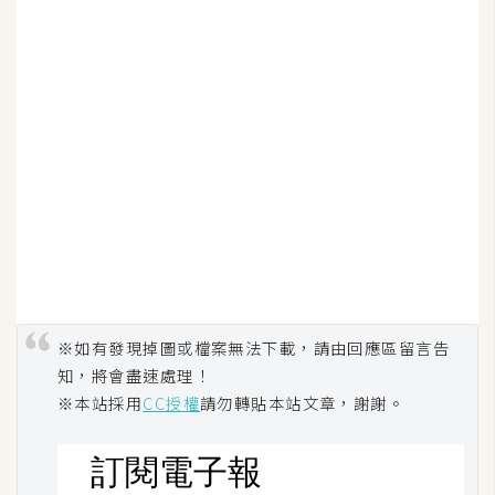
W
o
o
C
o
m
m
e
r
c
e
※如有發現掉圖或檔案無法下載，請由回應區留言告
知，將會盡速處理！
金
※本站採用
CC授權
請勿轉貼本站文章，謝謝。
流
物
流