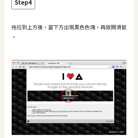
Step4
W
o
拖拉到上方後，當下方出現黑色色塊，再放開滑鼠
o
C
。
o
m
m
e
r
c
e
金
流
物
流