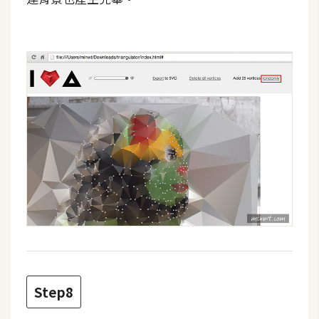
U
X
R
W
D
網
頁
後
端
P
H
P
Step8
D