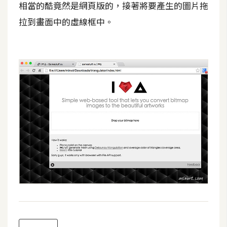
d
相當的酷竟然是網頁版的，接著將要產生的圖片拖
P
r
拉到畫面中的虛線框中。
e
s
s
安
裝
與
設
定
外
掛
實
作
電
商