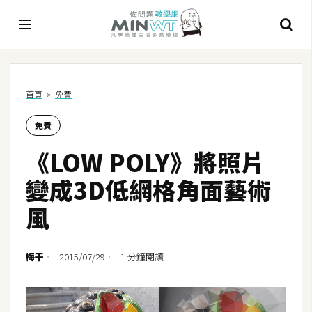
A
首頁
»
免費
I
免費
A
I
《LOW POLY》將照片
工
具
變成3D低網格角面藝術
C
風
h
a
t
梅干
2015/07/29
1 分鐘閱讀
G
P
T