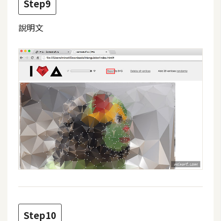
Step9
示
說明文
免
費
版
型
M
A
C
開
箱
Step10
梅