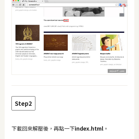
攝
影
手
機
攝
影
器
材
操
控
Step2
資
源
下載回來解壓後，再點一下
index.html
。
免