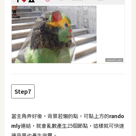
S
S
J
a
v
a
S
c
r
i
Step7
p
t
當主角弄好後，背景若懶的點，可點上方的
rando
U
mly
連結，就會亂數產生25個節點，這樣就可快速
I
連背景也產生完畢。
/