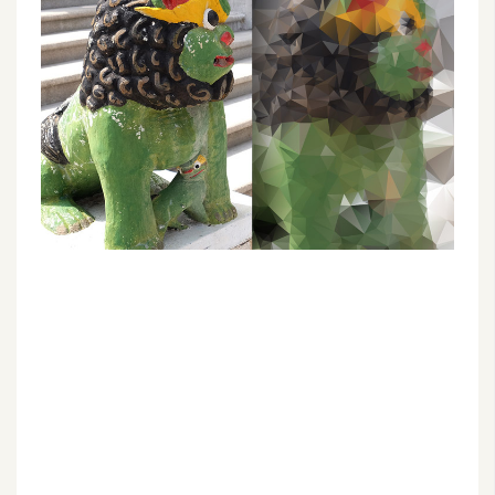
G
e
m
i
n
i
A
I
生
成
圖
片
影
片