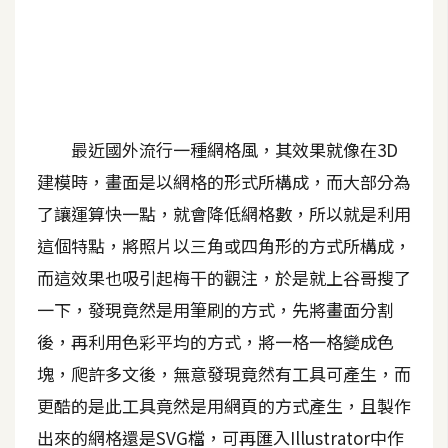
A
I
應
用
設
最近國外流行一種網格風，其效果就像在3D
計
建模時，畫面是以網格的形式所構成，而大部分為
了讓運算快一點，就會降低網格數，所以就是利用
網
這個特點，將照片以三角或四角形的方式所構成，
站
而這效果也吸引起梅干的觀注，於是就上谷哥搜了
一下，發現竟然是用筆刷的方式，先將畫面分割
影
後，再利用色彩平均的方式，將一格一格變成色
像
塊，爬許多文後，無意發現竟然有工具可產生，而
更酷的是此工具竟然是用網頁的方式產生，且製作
A
d
出來的網格還是SVG檔，可再匯入Illustrator中作
o