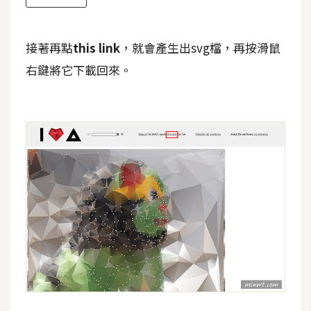
開
發
接著再點
this link
，就會產生出svg檔，再按滑鼠
右鍵將它下載回來。
熱
門
文
章
全
站
導
覽
合