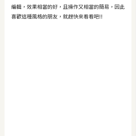
b
編輯，效果相當的好，且操作又相當的簡易，因此
e
喜歡這種風格的朋友，就趕快來看看吧!!
P
h
o
t
o
s
h
o
p
I
l
l
u
s