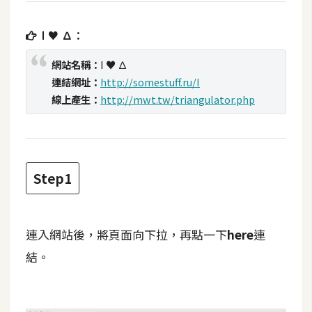
t
r
I ♥ ∆：
a
t
網站名稱：
I ♥ ∆
o
連結網址：
http://somestuff.ru/I
r
線上產生：
http://mwt.tw/triangulator.php
去
背
與
Step1
合
成
連入網站後，將頁面向下拉，再點一下
here
連
攝
影
結。
商
品