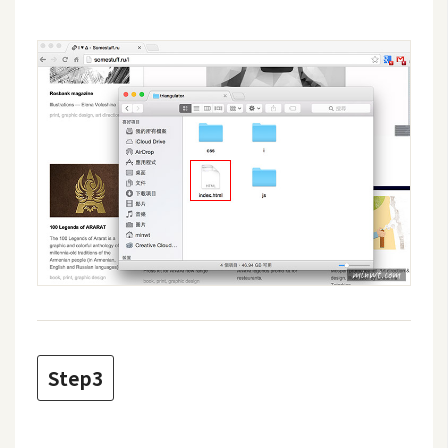
費
圖
庫
免
費
字
型
網
站
架
設
Step3
W
o
r