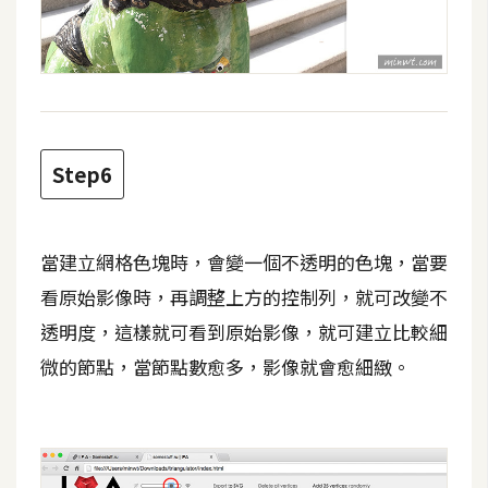
空
間
網
頁
Step6
設
計
當建立網格色塊時，會變一個不透明的色塊，當要
前
端
看原始影像時，再調整上方的控制列，就可改變不
透明度，這樣就可看到原始影像，就可建立比較細
H
微的節點，當節點數愈多，影像就會愈細緻。
T
M
L
/
C