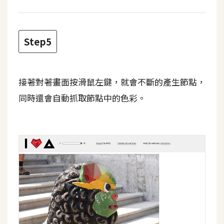
架
設
Step5
主
機
與
網
接著對著畫面按滑鼠左鍵，就會不斷的產生節點，
域
同時還會自動抓取節點中的色彩。
S
E
O
工
具
免
費