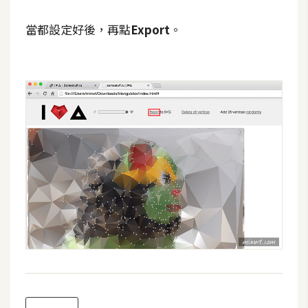
o
c
當都設定好後，再點
Export
。
k
e
r
伺
服
器
設
定
資
源
免
費
圖