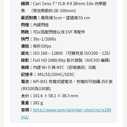
鏡頭：
Carl Zeiss T* f1.8-4.9 28mm 3.6x 光學變
t
r
焦 （等效焦距約 28-100mm）
a
最近對焦：
廣角端 5cm－望遠端 55 cm
t
閃燈：
內建閃燈
o
熱靴：
可以搭配閃燈以及 EVF 等配件
r
快門：
30s-1/2000s
連拍：
每秒10fps
感光：
ISO 160 – 12800 （可擴充至 ISO100、125）
去
錄影：
Full HD 1080/60p 影片錄製（AVCHD 編碼）
背
無線：
內建 Wi-fi 與 NFC（近場通訊）功能
與
記憶卡：
:MS/SD/SDHC/SDXC
合
電池：
NP-BX1 充電式鋰電池，充電約可拍攝 350 張
成
(RX100為330張)
大小：
101.6 × 58.1 × 38.3 mm
攝
影
重量：
281 g
官網：
http://www.sony.jp/cyber-shot/rx/rx100
商
m2/
品