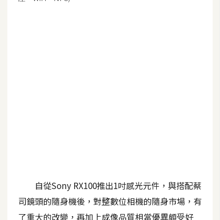
G
e
m
i
n
i
A
I
生
成
圖
片
自從Sony RX100推出1吋感光元件，與搭配蔡
司鏡頭的隨身機後，對整數位相機的隨身市場，有
影
了重大的改變，再加上成像品質相當優異頗受好
片