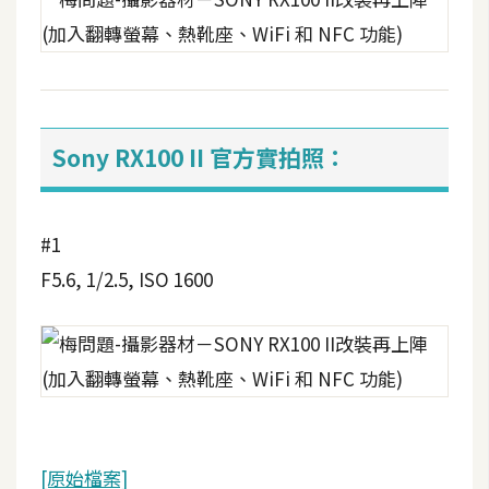
d
P
r
e
s
s
Sony RX100 II 官方實拍照：
安
裝
與
設
#1
定
F5.6, 1/2.5, ISO 1600
外
掛
實
作
電
商
[原始檔案]