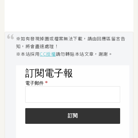
S
S
J
※如有發現掉圖或檔案無法下載，請由回應區留言告
a
知，將會盡速處理！
v
※本站採用
CC授權
請勿轉貼本站文章，謝謝。
a
S
c
r
i
p
t
U
I
/