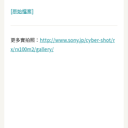
空
[原始檔案]
間
網
更多實拍照：
http://www.sony.jp/cyber-shot/r
頁
設
x/rx100m2/gallery/
計
前
端
H
T
M
L
/
C