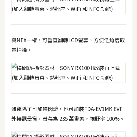
費
圖
庫
免
與NEX一樣，可垂直翻轉LCD螢幕，方便低角度取
費
景拍攝。
字
型
網
站
架
設
熱靴除了可加裝閃燈，也可加裝FDA-EV1MK EVF
外接觀景窗，螢幕為 235 萬畫素，視野率 100%。
W
o
r