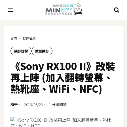
A
首頁
»
數位攝影
I
攝影器材
數位攝影
A
I
《Sony RX100 II》改裝
工
具
再上陣 (加入翻轉螢幕、
C
熱靴座、WiFi、NFC)
h
a
t
梅干
2013/06/28
1 分鐘閱讀
G
P
T