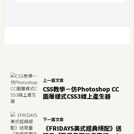
U
X
R
W
D
網
頁
後
端
上一篇文章
CSS教學－仿Photoshop CC
圖層樣式CSS3線上產生器
P
H
P
下一篇文章
《FRIDAYS美式經典絕配》送
D