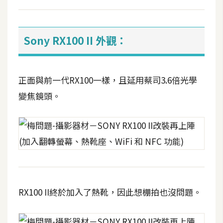
攝
影
Sony RX100 II 外觀：
手
機
攝
正面與前一代RX100一樣，且延用蔡司3.6倍光學
影
變焦鏡頭。
器
材
操
控
資
源
RX100 II終於加入了熱靴，因此想棚拍也沒問題。
免