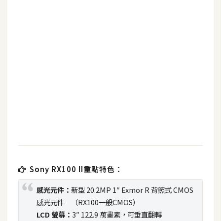
b
e
P
h
o
t
o
s
h
o
p
I
Sony RX100 II重點特色：
l
感光元件：
新型 20.2MP 1″ Exmor R 背照式 CMOS
l
感光元件 （RX100一般CMOS）
u
LCD 螢幕：
3″ 122.9 萬畫素，可垂直翻轉
s