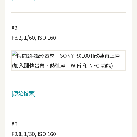
W
o
o
#2
C
F3.2, 1/60, ISO 160
o
m
m
e
r
c
e
[原始檔案]
金
流
物
#3
流
F2.8, 1/30, ISO 160