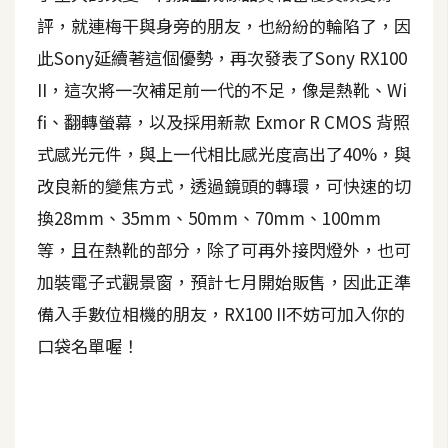
評，就連梅干與身旁的朋友，也紛紛的輪陷了，因
A
I
此Sony延續著這個優勢，再次發表了Sony RX100
應
用
II，這次將一次補足前一代的不足，像是熱靴、Wi
fi、翻轉螢幕，以及採用新款 Exmor R CMOS 背照
設
式感光元件，與上一代相比感光度高出了40%，與
計
改良新的變焦方式，透過鏡頭的轉環，可快速的切
換28mm、35mm、50mm、70mm、100mm
網
等，且在熱靴的部分，除了可再外接閃燈外，也可
站
加裝電子式觀景窗，預計七月開始販售，因此正準
備入手數位相機的朋友，RX100 II不妨可加入你的
影
口袋名單喔！
像
A
d
o