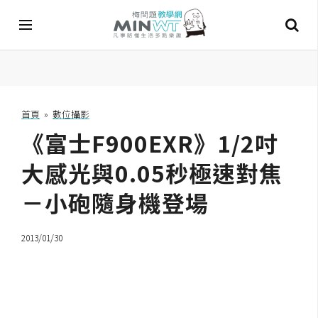
A
I
首頁
»
數位攝影
《富士F900EXR》1/2吋
A
I
工
大感光與0.05秒極速對焦
具
－小砲隨身機登場
C
h
2013/01/30
a
t
G
P
T