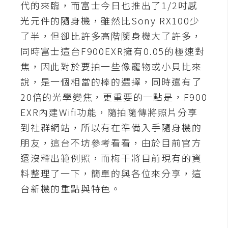
代的來臨，而富士今日也推出了1/2吋感
A
光元件的隨身機，雖然比Sony RX100少
I
應
了半，但卻比許多高階隨身機大了許多，
用
同時富士這台F900EXR擁有0.05的極速對
焦，因此對於要拍一些像寵物或小貝比來
設
說，是一個相當的棒的選擇，同時還有了
計
20倍的光學變焦，更重要的一點是，F900
EXR內建Wifi功能，隨拍隨傳將照片分享
網
到社群網站，所以有在準備入手隨身機的
站
朋友，這台不坊參考看看，由於目前官方
還沒釋出範例照，而梅干將目前現有的資
影
料整理了一下，簡單的與各位來分享，這
像
台新機的重點與特色。
A
d
o