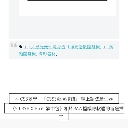
W
o
o
C
o
m
fuji 大感光元件隨身機
,
fuji高倍數隨身機
,
fuji高
m
階隨身機
,
攝影器材
,
e
r
c
e
⇠ CSS教學－「CSS3漸層按鈕」 線上語法產生器
金
流
《SILKYPIX Pro5 繁中包》相片RAW檔編修軟體的新選擇
物
⇢
流