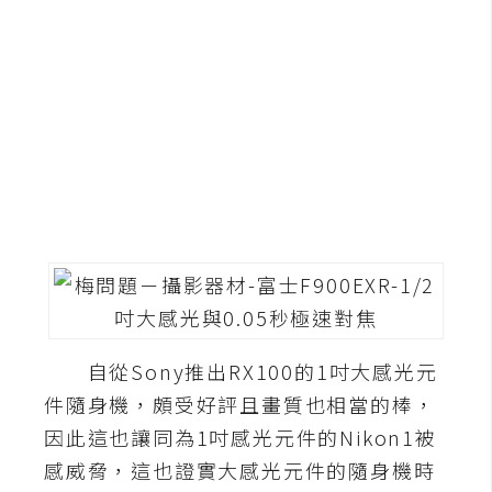
G
e
m
i
n
i
A
I
生
成
圖
自從Sony推出RX100的1吋大感光元
片
件隨身機，頗受好評且畫質也相當的棒，
因此這也讓同為1吋感光元件的Nikon1被
影
感威脅，這也證實大感光元件的隨身機時
片