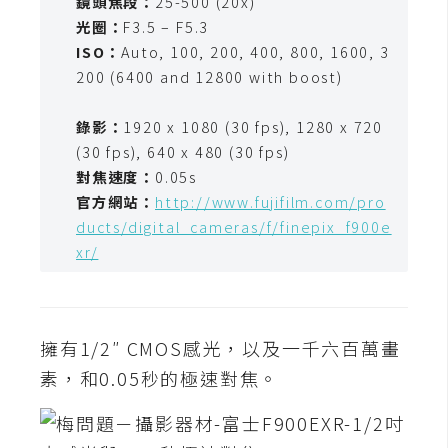
鏡頭焦段：
25-500 (20x)
t
光圈：
F3.5 – F5.3
r
ISO：
Auto, 100, 200, 400, 800, 1600, 3
a
200 (6400 and 12800 with boost)
t
o
錄影：
1920 x 1080 (30 fps), 1280 x 720
r
(30 fps), 640 x 480 (30 fps)
對焦速度：
0.05s
去
官方網站：
http://www.fujifilm.com/pro
背
ducts/digital_cameras/f/finepix_f900e
與
xr/
合
成
攝
擁有1/2″ CMOS感光，以及一千六百萬畫
影
素，和0.05秒的極速對焦。
商
品