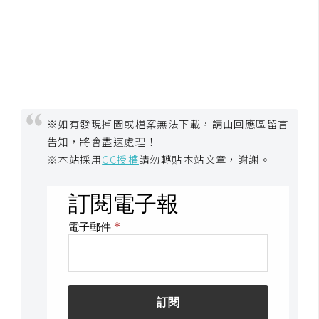
d
P
r
e
s
s
安
裝
※如有發現掉圖或檔案無法下載，請由回應區留言
與
告知，將會盡速處理！
設
※本站採用
CC授權
請勿轉貼本站文章，謝謝。
定
外
掛
實
作
電
商