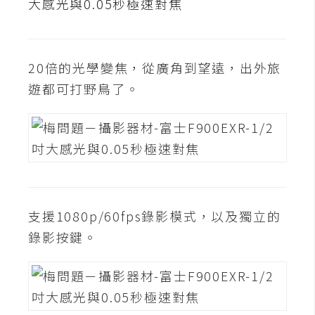
攝
影
20倍的光學變焦，從廣角到望遠，出外旅
手
遊都可打野鳥了。
機
攝
影
器
材
操
支援1080p/60fps錄影模式，以及獨立的
控
錄影按鍵。
資
源
免