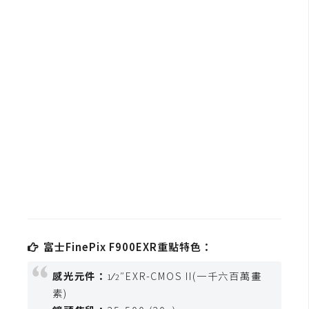
b
e
P
h
o
t
o
s
h
o
p
I
富士FinePix F900EXR重點特色：
l
l
感光元件：
⁄
″EXR-CMOS II(一千六百萬畫
1
2
u
素)
s