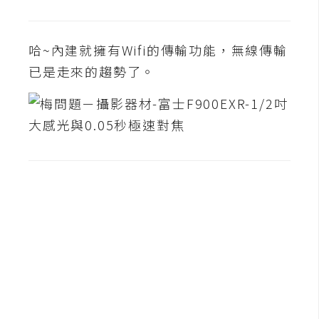
費
圖
庫
哈~內建就擁有Wifi的傳輸功能，無線傳輸
已是走來的趨勢了。
免
費
字
型
網
站
架
設
W
o
r