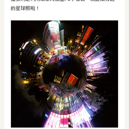
作
的星球照啦！
提
案