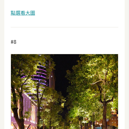
示
點選看大圖
免
費
版
#8
型
M
A
C
開
箱
梅