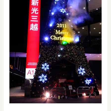
o
c
k
e
r
伺
服
器
設
定
資
源
免
費
圖