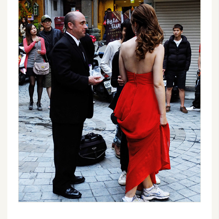
費
圖
庫
免
費
字
型
網
站
架
設
W
o
r