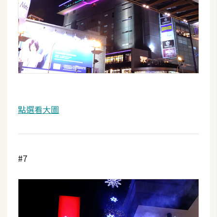
U
X
R
W
D
網
頁
點選看大圖
後
端
P
#7
H
P
D