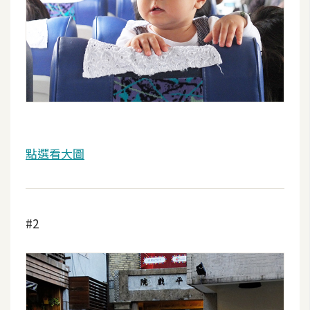
攝
影
手
機
攝
影
點選看大圖
器
材
操
控
#2
資
源
免