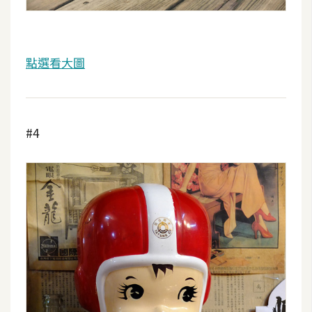
W
o
o
點選看大圖
C
o
m
m
#4
e
r
c
e
金
流
物
流