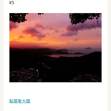
#5
空
間
網
頁
設
計
前
端
H
T
M
L
點選看大圖
/
C