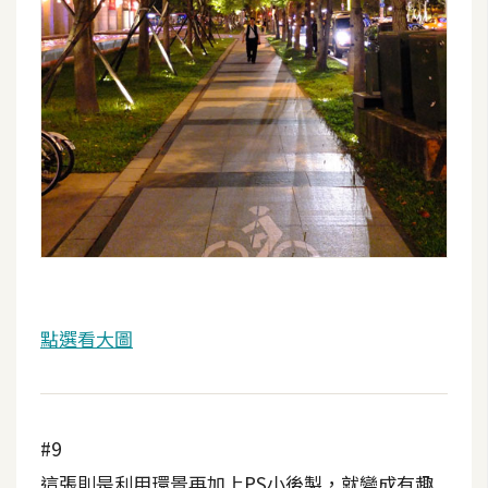
開
發
熱
門
文
章
全
站
點選看大圖
導
覽
#9
合
這張則是利用環景再加上PS小後製，就變成有趣