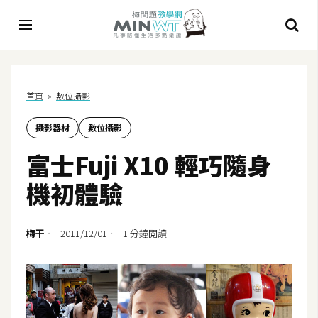
A
首頁
»
數位攝影
I
攝影器材
數位攝影
A
I
富士Fuji X10 輕巧隨身
工
具
機初體驗
C
h
梅干
2011/12/01
1 分鐘閱讀
a
t
G
P
T