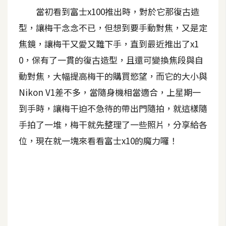
當初看到富士x100推出時，對於它那復古造
A
I
型，讓梅干念念不已，但想到要手動對焦，又是定
應
用
焦鏡，讓梅干又愛又難下手，直到最近推出了x1
0，保有了一貫的復古造型，且還可變換焦段與自
設
動對焦，大幅提高梅干的購買慾望，而它的大小與
計
Nikon V1差不多，當隨身機相當適合，上星期一
到手時，讓梅干迫不急待的帶出門隨拍，就這樣隨
網
手拍了一堆，梅干就先整理了一些照片，分享給各
站
位，現在就一塊來看看富士x10的魔力囉！
影
像
A
d
o