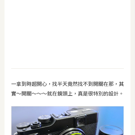
b
e
P
h
o
t
o
s
h
o
p
一拿到時超開心，找半天竟然找不到開關在那，其
實～開關～～～就在鏡頭上，真是很特別的設計。
I
l
l
u
s