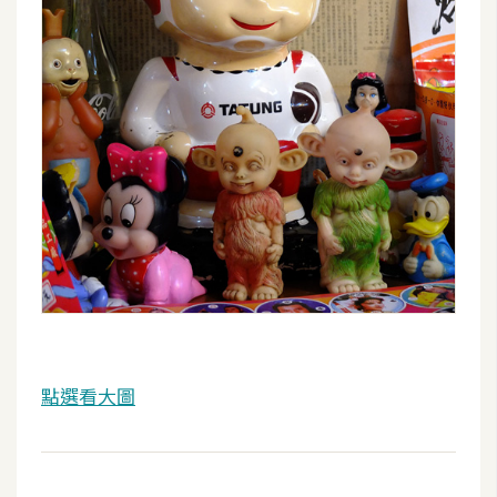
架
設
主
機
與
網
域
S
E
O
工
具
點選看大圖
免
費