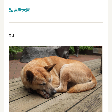
d
P
r
點選看大圖
e
s
s
#3
安
裝
與
設
定
外
掛
實
作
電
商