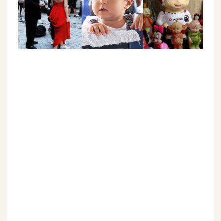
G
e
m
i
n
i
A
I
生
成
圖
片
影
片