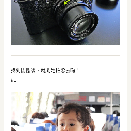
t
r
a
t
o
r
去
背
找到開關後，就開始拍照去囉！
與
#1
合
成
攝
影
商
品