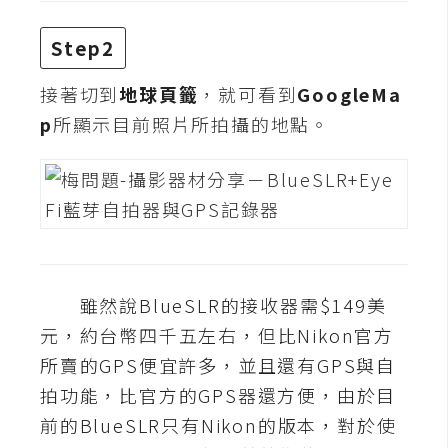
o
c
Step2
k
e
接著切到
地球頁籤
，就可看到
GoogleMa
r
p
所顯示目前照片所拍攝的地點。
伺
服
器
設
定
雖然說BlueSLR的接收器需$149美
資
源
元，約台幣四千五左右，但比Nikon官方
所賣的GPS便宜許多，並且還有GPS與自
免
拍功能，比官方的GPS器還方便，由於目
費
前的BlueSLR只有Nikon的版本，對於使
圖