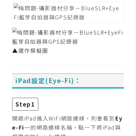
空
間
網
頁
▲運作模擬圖
設
計
前
iPad設定(Eye-Fi)：
端
H
Step1
T
M
開啟iPad進入WiFi網路連線，則會看到
Ey
L
e-Fi…
的網路連線名稱，點一下將iPad與
/
C