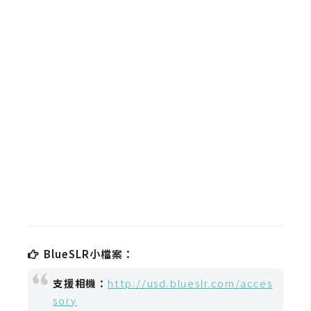
b
e
P
h
o
t
o
s
h
o
p
I
l
BlueSLR小檔案：
l
支援相機：
http://usd.blueslr.com/acces
u
sory
s