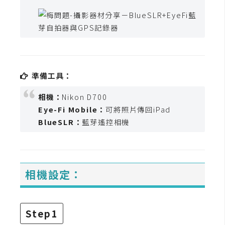
攝
影
手
機
攝
準備工具：
影
相機：
Nikon D700
Eye-Fi Mobile：
可將照片傳回iPad
BlueSLR：
藍芽遙控相機
器
材
操
控
相機設定：
資
源
Step1
免