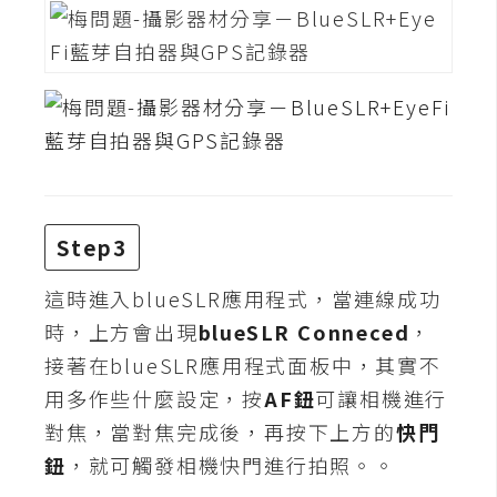
架
設
主
機
與
網
域
Step3
S
這時進入blueSLR應用程式，當連線成功
E
時，上方會出現
blueSLR Conneced
，
O
工
接著在blueSLR應用程式面板中，其實不
具
用多作些什麼設定，按
AF鈕
可讓相機進行
對焦，當對焦完成後，再按下上方的
快門
免
鈕
，就可觸發相機快門進行拍照。。
費