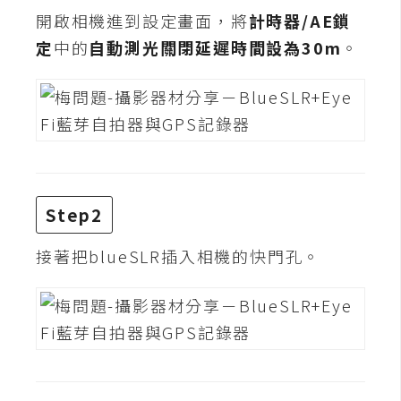
費
開啟相機進到設定畫面，將
計時器/AE鎖
圖
庫
定
中的
自動測光關閉延遲時間設為30m
。
免
費
字
型
Step2
網
接著把blueSLR插入相機的快門孔。
站
架
設
W
o
r