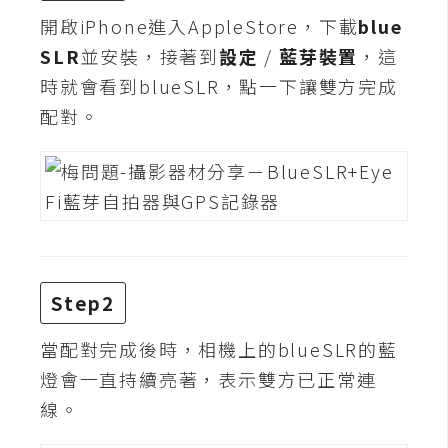
開啟iPhone進入AppleStore，下載
blue
W
SLR
並安裝，接著到
設定
/
藍芽裝置
，這
o
時就會看到blueSLR，點一下讓雙方完成
o
C
配對。
o
m
m
e
r
c
e
Step2
當配對完成後時，相機上的blueSLR的藍
金
流
燈會一直持續亮著，表示雙方已正常連
物
線。
流