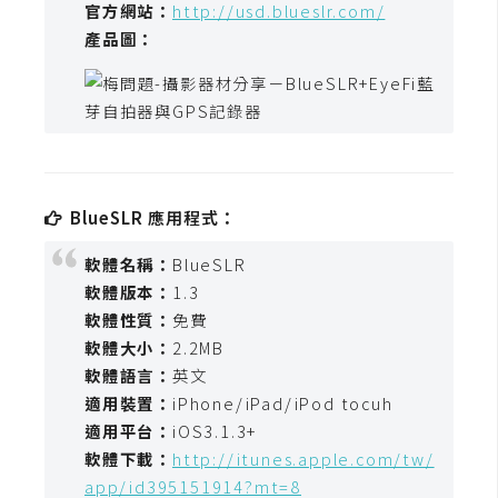
官方網站：
http://usd.blueslr.com/
t
產品圖：
r
a
t
o
r
BlueSLR 應用程式：
去
背
軟體名稱：
BlueSLR
與
軟體版本：
1.3
合
軟體性質：
免費
成
軟體大小：
2.2MB
軟體語言：
英文
攝
影
適用裝置：
iPhone/iPad/iPod tocuh
適用平台：
iOS3.1.3+
商
軟體下載：
http://itunes.apple.com/tw/
品
app/id395151914?mt=8