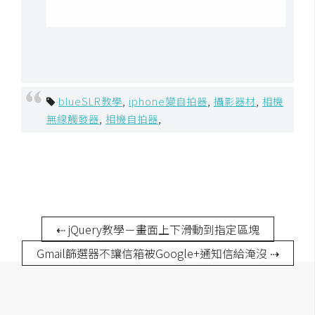
作
提
案
blueSLR教學
,
iphone變自拍器
,
攝影器材
,
相機
無線觸發器
,
相機自拍器
,
⇠ jQuery教學－畫面上下滑動到指定區塊
Gmail篩選器不讓信箱被Google+通知信給淹沒 ⇢