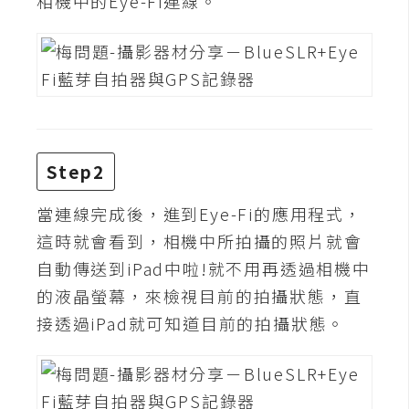
相機中的Eye-Fi連線。
S
S
J
a
v
a
Step2
S
當連線完成後，進到Eye-Fi的應用程式，
c
r
這時就會看到，相機中所拍攝的照片就會
i
自動傳送到iPad中啦!就不用再透過相機中
p
的液晶螢幕，來檢視目前的拍攝狀態，直
t
接透過iPad就可知道目前的拍攝狀態。
U
I
/