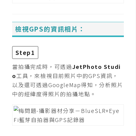
U
X
檢視GPS的資訊相片：
R
W
D
Step1
網
頁
當拍攝完成時，可透過
JetPhoto Studi
o
工具，來檢視目前照片中的GPS資訊，
後
端
以及還可透過GoogleMap得知，分析照片
中的經緯度得照片的拍攝地點。
P
H
P
D