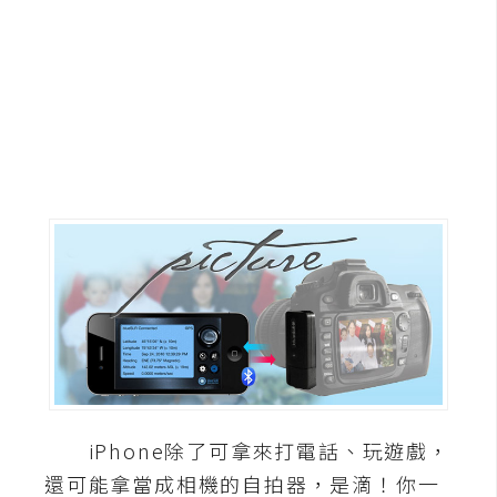
G
e
m
i
n
i
A
I
生
成
圖
片
iPhone除了可拿來打電話、玩遊戲，
影
還可能拿當成相機的自拍器，是滴！你一
片