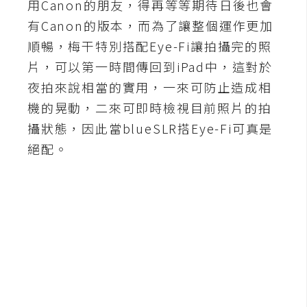
用Canon的朋友，得再等等期待日後也會
示
有Canon的版本，而為了讓整個運作更加
順暢，梅干特別搭配Eye-Fi讓拍攝完的照
免
片，可以第一時間傳回到iPad中，這對於
費
夜拍來說相當的實用，一來可防止造成相
版
型
機的晃動，二來可即時檢視目前照片的拍
攝狀態，因此當blueSLR搭Eye-Fi可真是
絕配。
M
A
C
開
箱
梅