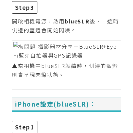
d
P
Step3
r
e
開啟相機電源，啟用
blueSLR
後， 這時
s
s
側邊的藍燈會開始閃爍。
安
裝
與
設
▲當相機中blueSLR就續時，側邊的藍燈
定
則會呈現閃爍狀態。
外
掛
iPhone設定(blueSLR)：
實
作
電
Step1
商