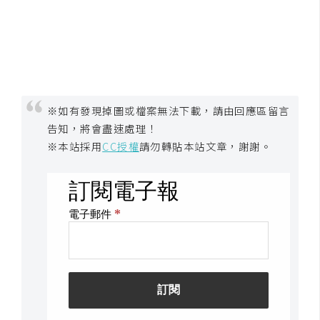
開
發
熱
門
※如有發現掉圖或檔案無法下載，請由回應區留言
文
告知，將會盡速處理！
章
※本站採用
CC授權
請勿轉貼本站文章，謝謝。
全
站
導
覽
合