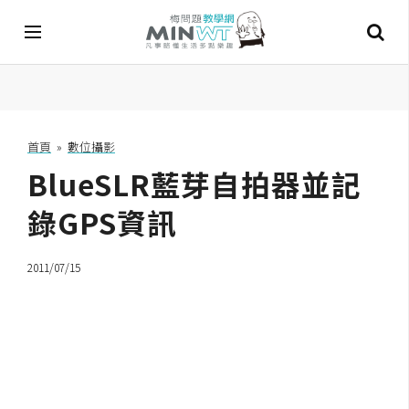
A
I
首頁
»
數位攝影
BlueSLR藍芽自拍器並記
A
I
工
錄GPS資訊
具
2011/07/15
C
h
a
t
G
P
T