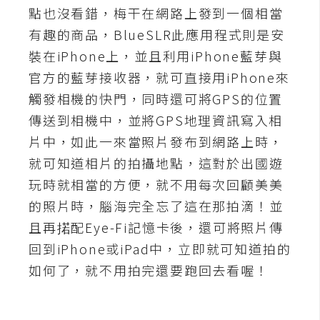
點也沒看錯，梅干在網路上發到一個相當
A
有趣的商品，BlueSLR此應用程式則是安
I
應
裝在iPhone上，並且利用iPhone藍芽與
用
官方的藍芽接收器，就可直接用iPhone來
觸發相機的快門，同時還可將GPS的位置
設
計
傳送到相機中，並將GPS地理資訊寫入相
片中，如此一來當照片發布到網路上時，
就可知道相片的拍攝地點，這對於出國遊
網
站
玩時就相當的方便，就不用每次回顧美美
的照片時，腦海完全忘了這在那拍滴！並
且再掿配Eye-Fi記憶卡後，還可將照片傳
影
回到iPhone或iPad中，立即就可知道拍的
像
如何了，就不用拍完還要跑回去看喔！
A
d
o