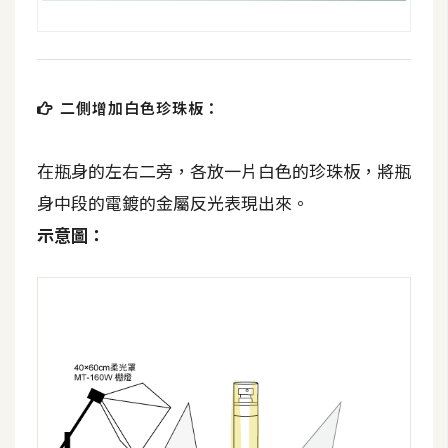
架
設
主
二側增加白色珍珠板：
機
與
網
在瓶身的左右二旁，各放一片白色的珍珠板，將瓶
域
身中段的電鍍的金屬反光表現出來。
示意圖：
S
E
O
工
具
免
費