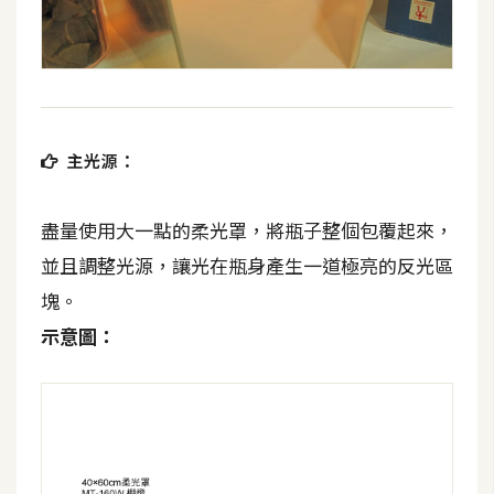
費
圖
庫
免
費
主光源：
字
型
盡量使用大一點的柔光罩，將瓶子整個包覆起來，
並且調整光源，讓光在瓶身產生一道極亮的反光區
網
塊。
站
示意圖：
架
設
W
o
r