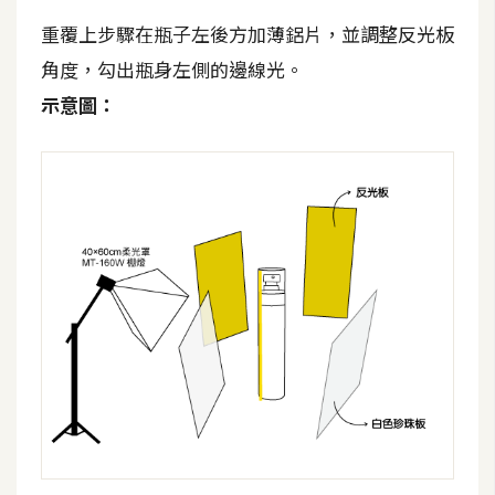
開
重覆上步驟在瓶子左後方加薄鋁片，並調整反光板
發
角度，勾出瓶身左側的邊線光。
示意圖：
熱
門
文
章
全
站
導
覽
合