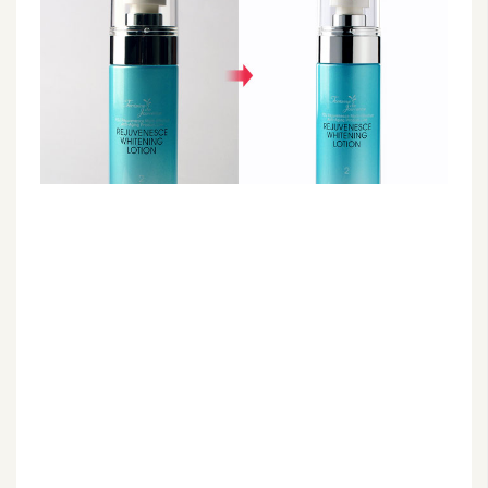
G
e
m
i
n
i
A
I
生
成
圖
片
影
片