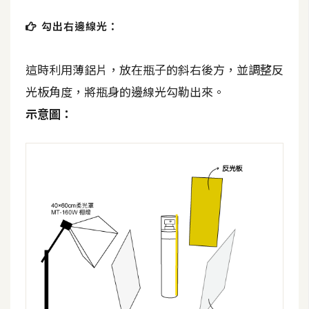
U
勾出右邊線光：
X
這時利用薄鋁片，放在瓶子的斜右後方，並調整反
R
光板角度，將瓶身的邊線光勾勒出來。
W
D
示意圖：
網
頁
後
端
P
H
P
D