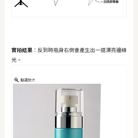
o
c
k
e
r
實拍結果
：反到時瓶身右側會產生出一道漂亮邊線
伺
光。
服
器
設
定
資
源
免
費
圖