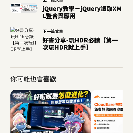
jQuery教學－jQuery讀取XM
L整合與應用
下一篇文章
好書分享-玩HDR必讀【第一
次玩HDR就上手】
你可能也會
喜歡