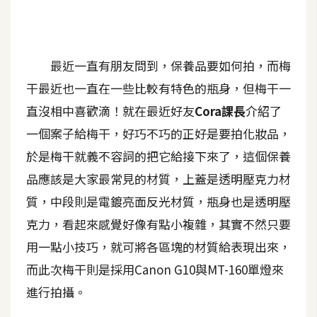
A
I
應
用
最近一直有朋友問到，保養品要如何拍，而梅
干最近也一直在一些比較有特色的瓶身，但梅干一
設
直沒相中喜歡滴！就在最近好友
Cora課長
介紹了
計
一個案子給梅干，好巧不巧的正好是要拍化妝品，
於是梅干就義不容詞的把它給接下來了，這個保養
網
品應該是大家最常見的材質，上蓋是透明壓克力材
站
質，中段則是電鍍亮面反光材質，瓶身也是透明壓
克力，看起來感覺好像有點小複雜，其實不然只要
影
用一點小技巧，就可將各區塊的材質給表現出來，
像
而此次梅干則是採用Canon G10與MT-160單燈來
A
進行拍攝。
d
o