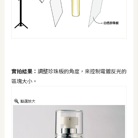
空
間
網
頁
設
計
實拍結果：
調整珍珠板的角度，來控制電鍍反光的
前
區塊大小。
端
H
T
M
L
/
C