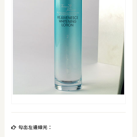
示
免
費
版
型
M
A
C
開
箱
勾出左邊線光：
梅