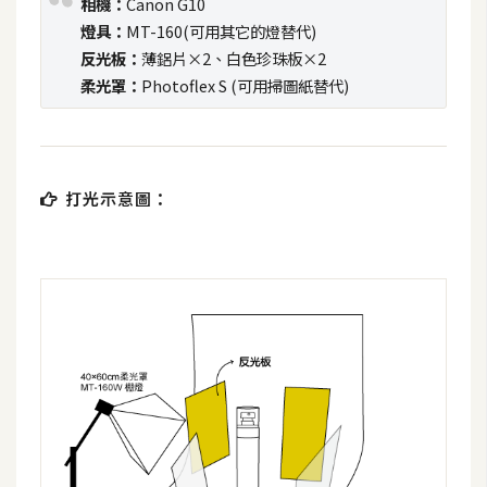
相機：
Canon G10
t
燈具：
MT-160(可用其它的燈替代)
r
反光板：
薄鋁片×2、白色珍珠板×2
a
柔光罩：
Photoflex S (可用掃圖紙替代)
t
o
r
打光示意圖：
去
背
與
合
成
攝
影
商
品