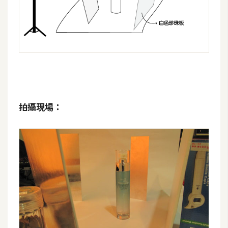
攝
影
手
機
攝
影
拍攝現場：
器
材
操
控
資
源
免