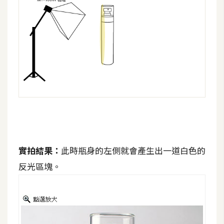
d
P
r
e
s
s
安
裝
與
設
定
實拍結果：
此時瓶身的左側就會產生出一道白色的
外
掛
反光區塊。
實
作
電
商