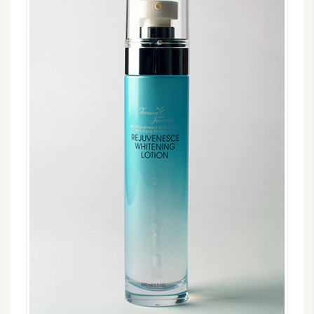
W
o
o
C
o
m
m
e
r
c
e
金
流
物
流