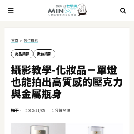
A
首頁
»
數位攝影
I
商品攝影
數位攝影
A
I
攝影教學-化妝品－單燈
工
具
也能拍出高質感的壓克力
C
與金屬瓶身
h
a
t
梅干
2010/11/05
1 分鐘閱讀
G
P
T