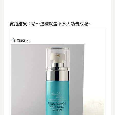
作
提
案
實拍結果：
哈～這樣就差不多大功告成囉～