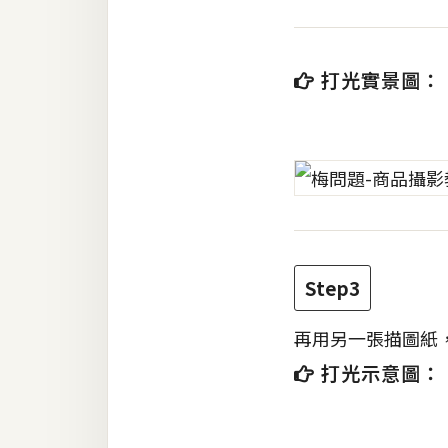
打光實景圖：
Step3
再用另一張描圖紙
打光示意圖：