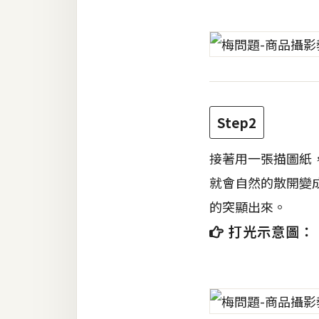
Step2
接著用一張描圖紙
就會自然的散開變成
的突顯出來。
打光示意圖：