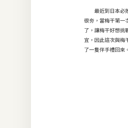
器材操控
最近到日本必敗的商
資源
很夯，當梅干第一
免費圖庫
了，讓梅干好想挑
免費字型
宜，因此這次與梅
了一隻伴手禮回來
網站架設
WordPress
安裝與設定
外掛實作
電商
WooCommerce