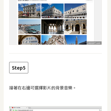
W
o
o
C
o
m
m
e
r
c
Step5
e
金
接著在右邊可選擇影片的背景音樂。
流
物
流