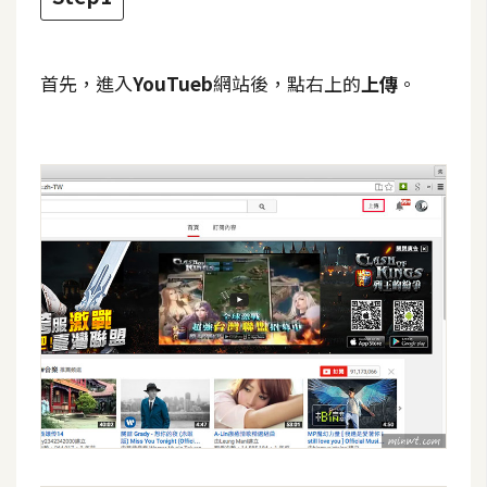
t
r
a
首先，進入
YouTueb
網站後，點右上的
上傳
。
t
o
r
去
背
與
合
成
攝
影
商
品