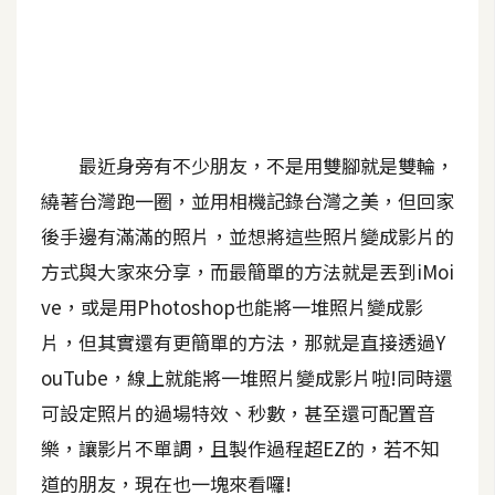
A
I
應
用
設
最近身旁有不少朋友，不是用雙腳就是雙輪，
計
繞著台灣跑一圈，並用相機記錄台灣之美，但回家
後手邊有滿滿的照片，並想將這些照片變成影片的
網
方式與大家來分享，而最簡單的方法就是丟到iMoi
站
ve，或是用Photoshop也能將一堆照片變成影
片，但其實還有更簡單的方法，那就是直接透過Y
影
ouTube，線上就能將一堆照片變成影片啦!同時還
像
可設定照片的過場特效、秒數，甚至還可配置音
樂，讓影片不單調，且製作過程超EZ的，若不知
A
d
道的朋友，現在也一塊來看囉!
o