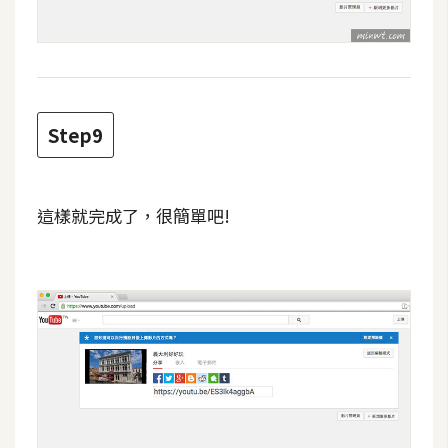
o
c
k
e
r
Step9
伺
服
這樣就完成了，很簡單吧!
器
設
定
資
源
免
費
圖