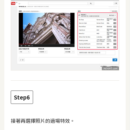
架
設
主
機
與
網
域
S
E
O
工
Step6
具
接著再選擇照片的過場特效。
免
費