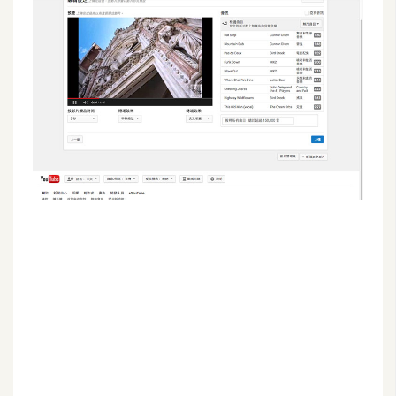
G
e
m
i
n
i
A
I
生
成
圖
片
影
片