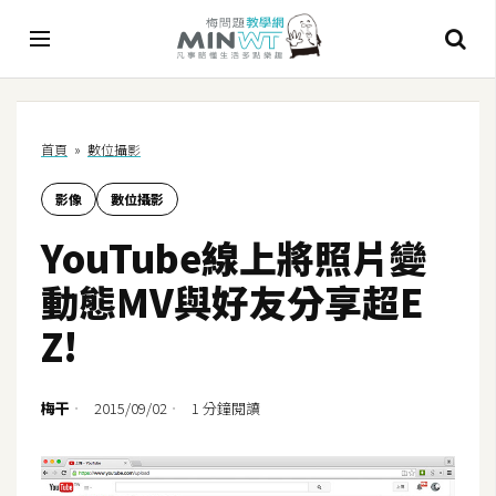
A
首頁
»
數位攝影
I
影像
數位攝影
A
I
YouTube線上將照片變
工
具
動態MV與好友分享超E
C
Z!
h
a
t
梅干
2015/09/02
1 分鐘閱讀
G
P
T