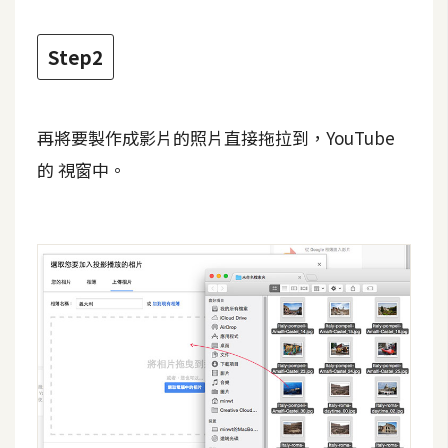
攝
影
Step2
手
機
再將要製作成影片的照片直接拖拉到，YouTube
攝
的 視窗中。
影
器
材
操
控
資
源
免