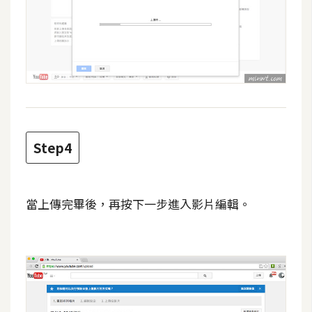
d
P
r
e
s
s
安
裝
與
Step4
設
定
當上傳完畢後，再按下一步進入影片編輯。
外
掛
實
作
電
商