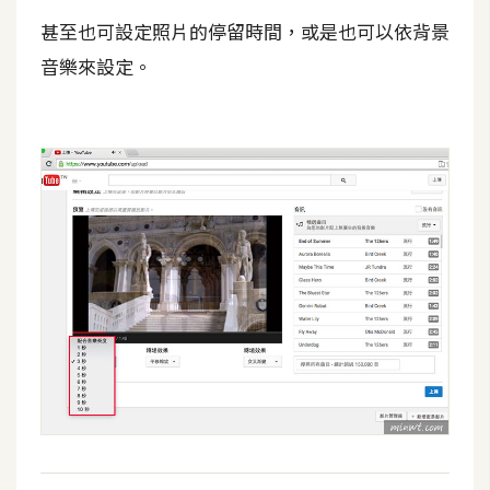
S
甚至也可設定照片的停留時間，或是也可以依背景
S
音樂來設定。
J
a
v
a
S
c
r
i
p
t
U
I
/