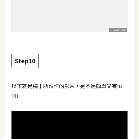
示
免
費
版
型
Step10
M
A
以下就是梅干所製作的影片，是不是簡單又有fu
C
呀!
開
箱
梅