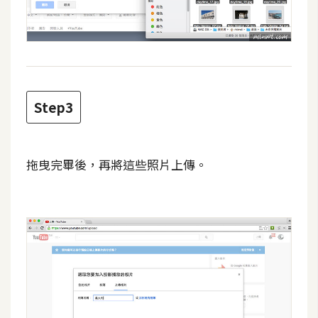
費
圖
庫
免
費
Step3
字
型
拖曳完畢後，再將這些照片上傳。
網
站
架
設
W
o
r