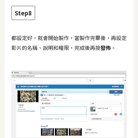
U
Step8
X
R
都設定好，就會開始製作，當製作完畢後，再設定
W
影片的名稱、說明和權限，完成後再按
發佈
。
D
網
頁
後
端
P
H
P
D