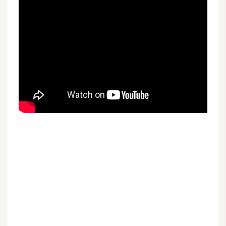
開
發
熱
門
文
章
全
站
導
覽
合