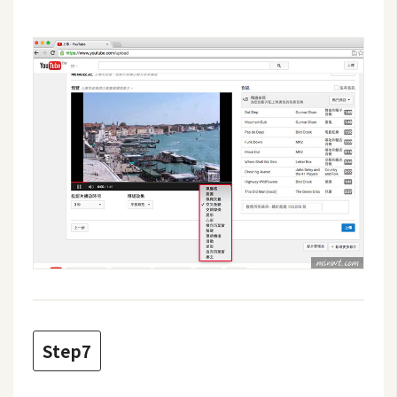
空
間
網
頁
設
計
前
端
H
T
M
Step7
L
/
C