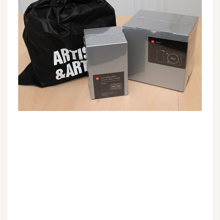
G
e
m
i
n
i
A
I
生
成
圖
片
影
片