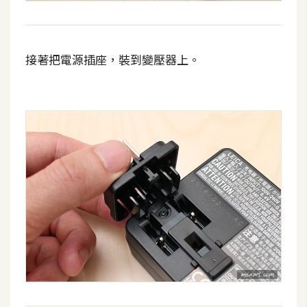
架
設
主
接著把電源插座，裝到變壓器上。
機
與
網
域
S
E
O
工
具
免
費