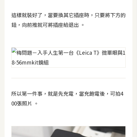
空
間
這樣就裝好了，當要換其它插座時，只要將下方的
鈕，向前推就可將插座給退出 。
網
頁
設
計
前
端
所以第一件事，就是先充電，當充飽電後，可拍4
H
00張照片 。
T
M
L
/
C