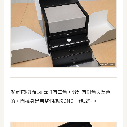
費
圖
庫
免
費
字
型
網
站
就是它啦!而Leica T有二色，分別有銀色與黑色
架
設
的，而機身是用整個鋁塊CNC一體成型。
W
o
r