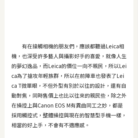
A
I
應
用
設
有在接觸相機的朋友們，應該都聽過Leica相
計
機，也深受許多藝人與攝影好手的喜愛，就像人生
的夢幻逸品，而Leica的價位一向不親民，所以Lei
網
ca為了搶攻年輕族群，所以在前陣車也發表了Lei
站
ca T微單眼，不但外型有別於以往的設計，還有自
動對焦，同時售價上也比以往來的親民些，除之外
影
在操控上與Canon EOS M有異曲同工之妙，都是
像
採用觸控式，整體操控與現在的智慧型手機一樣，
相當的好上手，不會有不適應感。
A
d
o