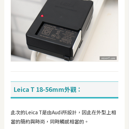
S
S
J
a
v
a
S
c
r
i
p
Leica T 18-56mm外觀：
t
此次的Leica T是由Audi所設計，因此在外型上相
U
當的簡約與時尚，同時觸感相當的。
I
/