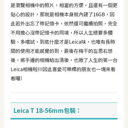
t
是瀏覽相機中的照片，相當的方便，且還有一個更
r
貼心的設計，那就是相機本身就內建了16GB，因
a
此若外出忘了帶記憶卡，依然還可繼續拍照，完全
t
o
不用擔心沒帶記憶卡的冏境，所以人生總要多體
r
驗、多嚐試，到底什麼才是Leica味，也唯有長時
間的使用才能感覺的到，最後在梅干的左思右想
去
後，將手邊的相機給出清後，也敗了人生的第一台
背
Leica相機啦!!!因此喜愛可樂標的朋友也一塊來看
與
看囉!
合
成
攝
影
Leica T 18-56mm包裝：
商
品