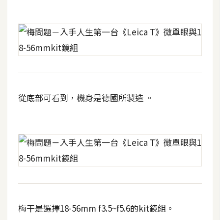
U
X
R
W
D
網
從底部可看到，機身是德國所製造 。
頁
後
端
P
H
P
梅干是選擇18-56mm f3.5~f5.6的kit鏡組。
D