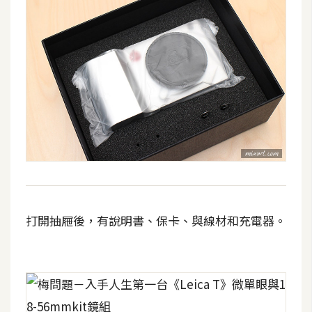
d
P
r
e
s
s
安
裝
與
設
定
外
打開抽屜後，有說明書、保卡、與線材和充電器。
掛
實
作
電
商