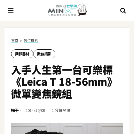
A
首頁
»
數位攝影
I
攝影器材
數位攝影
A
I
入手人生第一台可樂標
工
具
《Leica T 18-56mm》
C
微單變焦鏡組
h
a
t
梅干
2014/10/08
1 分鐘閱讀
G
P
T