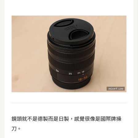
o
c
k
e
r
伺
服
器
設
定
資
源
鏡頭就不是德製而是日製，感覺很像是國際牌操
免
費
刀。
圖