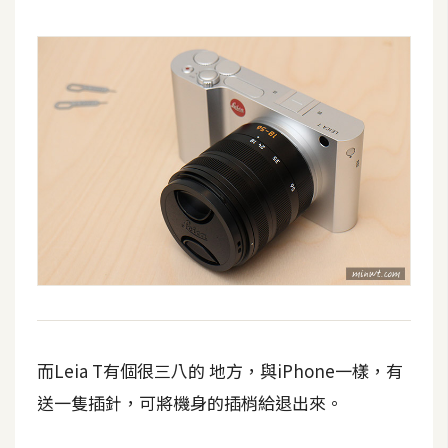
開
發
熱
門
文
章
全
站
導
覽
而Leia T有個很三八的 地方，與iPhone一樣，有
送一隻插針，可將機身的插梢給退出來。
合