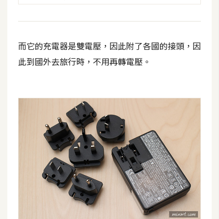
W
o
o
而它的充電器是雙電壓，因此附了各國的接頭，因
C
此到國外去旅行時，不用再轉電壓。
o
m
m
e
r
c
e
金
流
物
流