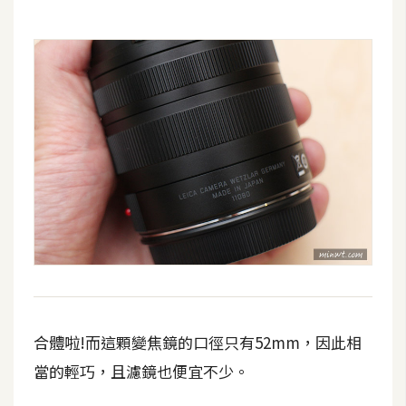
示
免
費
版
型
M
A
C
開
合體啦!而這顆變焦鏡的口徑只有52mm，因此相
箱
當的輕巧，且濾鏡也便宜不少。
梅