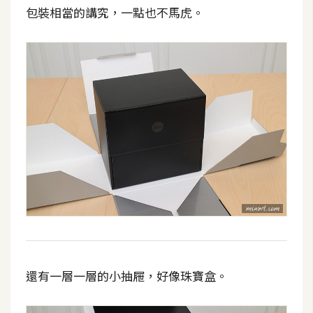
攝
包裝相當的講究，一點也不馬虎。
影
手
機
攝
影
器
材
操
控
資
源
還有一層一層的小抽屜，好像珠寶盒。
免