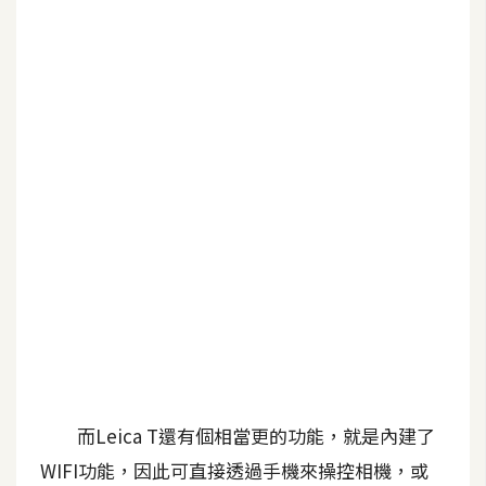
b
e
P
h
o
t
o
s
h
o
p
I
l
l
而Leica T還有個相當更的功能，就是內建了
u
WIFI功能，因此可直接透過手機來操控相機，或
s