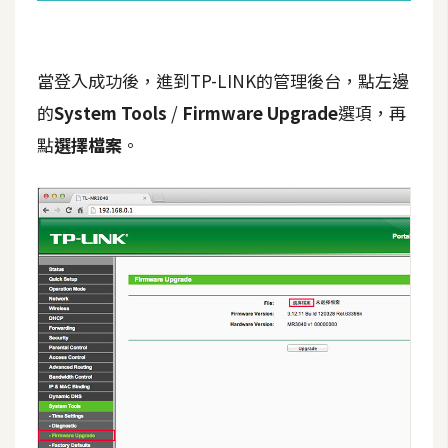
o
c
k
當登入成功後，進到TP-LINK的管理後台，點左邊
e
r
的
System Tools
/
Firmware Upgrade
選項，再
點
選擇檔案
。
伺
服
器
設
定
資
源
免
費
圖