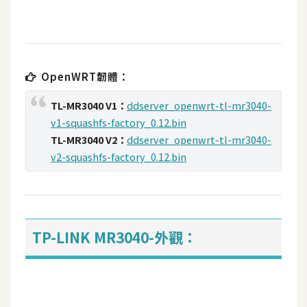
t
r
a
t
o
OpenWRT韌體：
r
TL-MR3040 V1：
ddserver_openwrt-tl-mr3040-
v1-squashfs-factory_0.12.bin
去
TL-MR3040 V2：
ddserver_openwrt-tl-mr3040-
背
v2-squashfs-factory_0.12.bin
與
合
成
攝
TP-LINK MR3040-外觀：
影
商
品