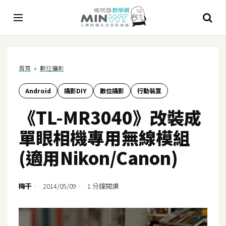
A
首頁
»
數位攝影
I
Android
攝影DIY
數位攝影
行動裝罝
A
I
《TL-MR3040》改裝成
工
具
單眼相機專用無線模組
C
(適用Nikon/Canon)
h
a
t
梅干
2014/05/09
1 分鐘閱讀
G
P
T