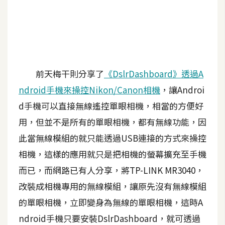
A
I
應
用
設
前天梅干則分享了
《DslrDashboard》透過A
計
ndroid手機來操控Nikon/Canon相機
，讓Androi
d手機可以直接無線遙控單眼相機，相當的方便好
網
用，但並不是所有的單眼相機，都有無線功能，因
站
此當無線模組的就只能透過USB連接的方式來操控
相機，這樣的應用就只是把相機的螢幕擴充至手機
影
而已，而網路已有人分享，將TP-LINK MR3040，
像
改裝成相機專用的無線模組，讓原先沒有無線模組
的單眼相機，立即變身為無線的單眼相機，這時A
A
d
ndroid手機只要安裝DslrDashboard，就可透過
o