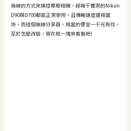
b
無線的方式來操控單眼相機，經梅干實測的Nikon
e
D90與D700都能正常使用，且傳輸速度還相當
P
快，而這個無線分享器，相當的便宜一千元有找，
h
至於怎麼改裝，現在就一塊來看看吧!
o
t
o
s
h
o
p
I
l
l
u
s