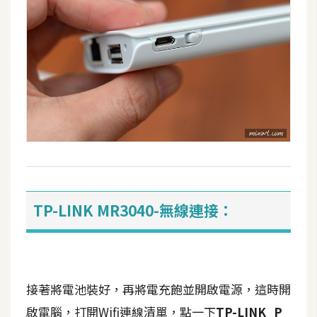
空
間
網
頁
設
計
前
端
TP-LINK MR3040-無線連接：
H
T
M
L
接著將電池裝好，再將電充飽並開啟電源，這時開
/
啟電腦，打開Wifi連線清單，點一下
TP-LINK_P
C