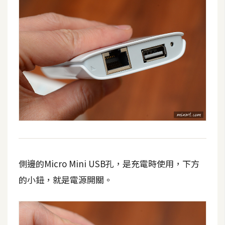
架
設
主
機
與
網
域
S
E
O
工
側邊的Micro Mini USB孔，是充電時使用，下方
具
的小鈕，就是電源開關。
免
費