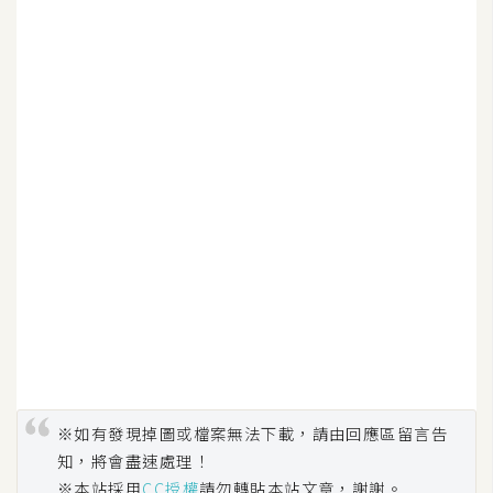
※如有發現掉圖或檔案無法下載，請由回應區留言告
知，將會盡速處理！
※本站採用
CC授權
請勿轉貼本站文章，謝謝。