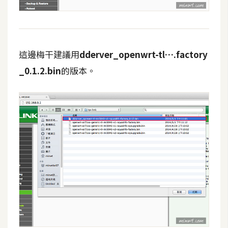
示
免
費
這邊梅干建議用
dderver_openwrt-tl….factory
版
_0.1.2.bin
的版本。
型
M
A
C
開
箱
梅