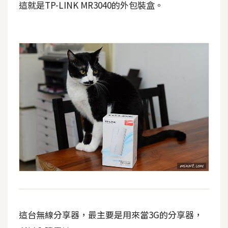
這就是TP-LINK MR3040的外包裝盒。
攝
影
手
機
攝
影
器
材
操
控
資
源
這台無線分享器，最主要是用來當3G的分享器，
免