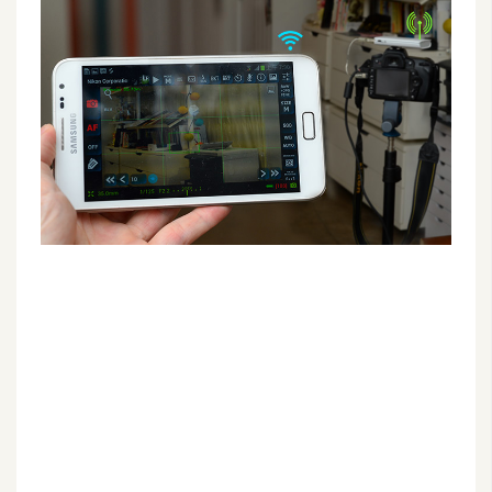
G
e
m
i
n
i
A
I
生
成
圖
片
影
片