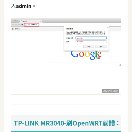
入
admin
。
U
X
R
W
D
網
頁
後
端
P
H
P
TP-LINK MR3040-刷OpenWRT韌體：
D