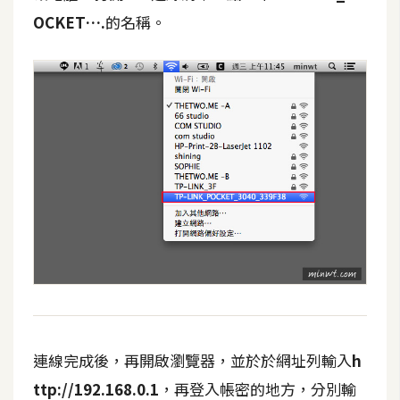
S
OCKET….
的名稱。
S
J
a
v
a
S
c
r
i
p
t
U
連線完成後，再開啟瀏覽器，並於於網址列輸入
h
I
ttp://192.168.0.1
，再登入帳密的地方，分別輸
/