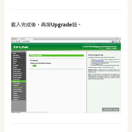
開
發
載入完成後，再按
Upgrade
鈕。
熱
門
文
章
全
站
導
覽
合