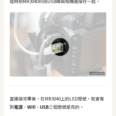
這時把MR3040利用USB線與相機連接在一起。
當連接完畢後，在MR3040上的LED燈號，就會看
到
電源
、
Wifi
、
USB
三個燈號是亮的。