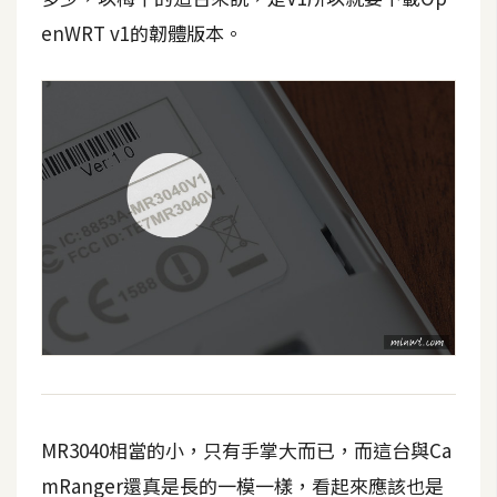
d
P
enWRT v1的韌體版本。
r
e
s
s
安
裝
與
設
定
外
掛
實
作
MR3040相當的小，只有手掌大而已，而這台與Ca
電
商
mRanger還真是長的一模一樣，看起來應該也是