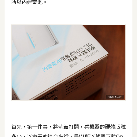
費
所以內建電池。
圖
庫
免
費
字
型
網
站
架
設
W
首先，第一件事，將背蓋打開，看機器的硬體版號
o
r
多少，以梅干的這台來說，是V1所以就要下載Op