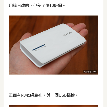
用這台改的，但差了快10倍價。
W
o
o
C
o
m
m
e
r
c
e
金
流
正面有RJ45網路孔，與一個USB插槽。
物
流