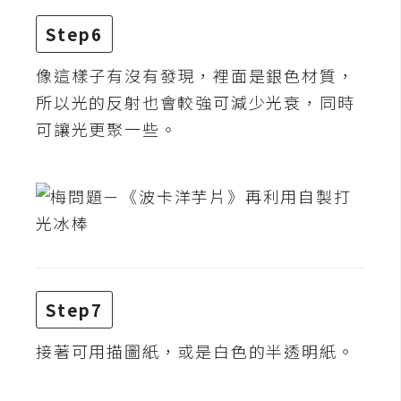
d
P
Step6
r
e
s
像這樣子有沒有發現，裡面是銀色材質，
s
所以光的反射也會較強可減少光衰，同時
安
可讓光更聚一些。
裝
與
設
定
外
掛
Step7
實
作
接著可用描圖紙，或是白色的半透明紙。
電
商