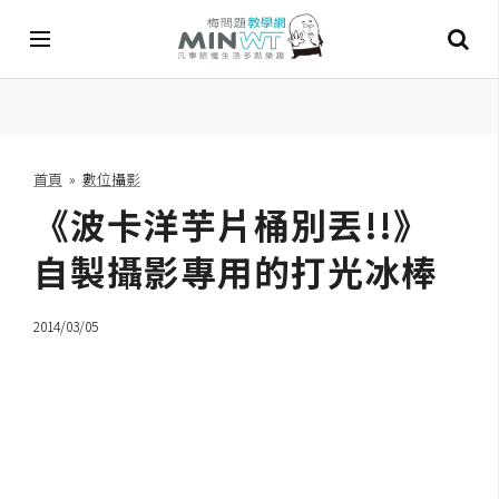
A
I
首頁
»
數位攝影
《波卡洋芋片桶別丟!!》
A
I
工
自製攝影專用的打光冰棒
具
2014/03/05
C
h
a
t
G
P
T