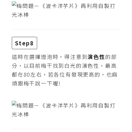
W
o
o
C
o
Step8
m
m
這時在選擇燈泡時，得注意到
演色性
的部
e
分，以目前梅干找到白光的演色性，最高
r
都在80左右，若各位有發現更高的，也麻
c
煩跟梅干說一下喔!
e
金
流
物
流