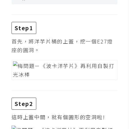
t
r
a
t
Step1
o
r
首先，將洋芋片桶的上蓋，挖一個E27燈
座的圓洞。
去
背
與
合
成
攝
影
Step2
這時上蓋中間，就有個圓形的空洞啦!
商
品