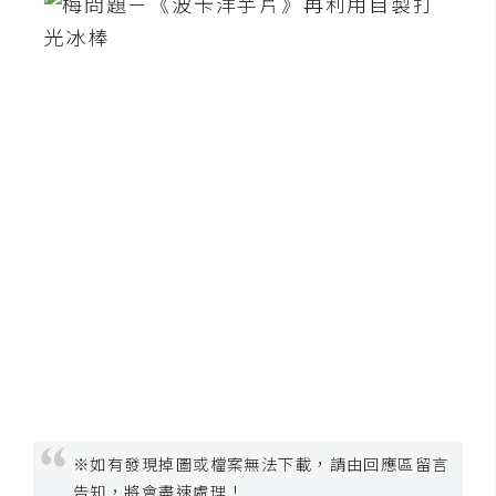
o
c
k
e
r
伺
服
器
設
定
資
源
免
費
※如有發現掉圖或檔案無法下載，請由回應區留言
圖
告知，將會盡速處理！