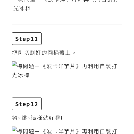
空
間
網
Step11
頁
設
把剛切割好的圓桶蓋上。
計
前
端
H
Step12
T
M
鏘~鏘~這樣就好囉!
L
/
C