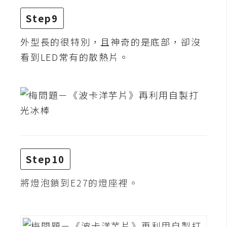
架
設
Step9
外型長的很特別，且神奇的是底部，卻沒
主
機
看到LED常有的散熱片。
與
網
域
S
E
O
Step10
工
具
將燈泡鎖到E27的燈座裡。
免
費