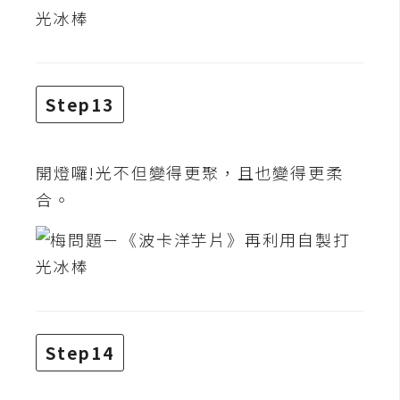
S
S
J
Step13
a
v
a
開燈囉!光不但變得更聚，且也變得更柔
S
合。
c
r
i
p
t
Step14
U
I
/