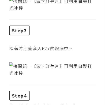
攝
影
手
機
Step3
攝
影
接著將上蓋套入E27的燈座中。
器
材
操
控
資
源
Step4
免