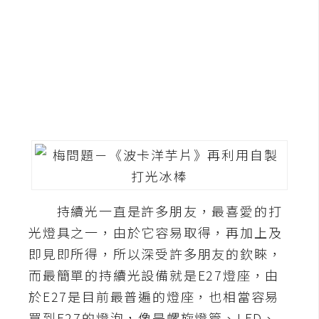
G
e
m
i
n
i
A
I
生
成
持續光一直是許多朋友，最喜愛的打
光燈具之一，由於它容易取得，再加上及
圖
片
即見即所得，所以深受許多朋友的欽睞，
而最簡單的持續光設備就是E27燈座，由
於E27是目前最普遍的燈座，也相當容易
影
片
買到E27的燈泡，像是螺旋燈管、LED、