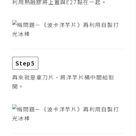
費
利用熱融膠將上蓋與E27黏在一起。
圖
庫
免
費
字
型
Step5
再來就是拿刀片，將洋芋片桶中間給割
網
開。
站
架
設
W
o
r