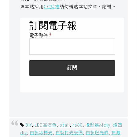
示
※本站採用
CC授權
請勿轉貼本站文章，謝謝。
免
費
版
型
M
A
C
開
箱
DIY
,
LED高演色
,
otali
,
ra80
,
攝影器材diy
,
燈罩
diy
,
自製冰棒光
,
自製打光設備
,
自製燈光條
,
資源
梅