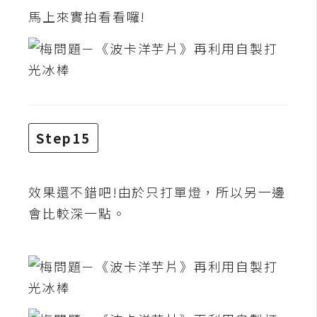
馬上來實拍看看囉!
U
X
R
W
D
網
Step15
頁
後
端
效果還不錯吧!由於只打單燈，所以另一邊
會比較深一點。
P
H
P
D