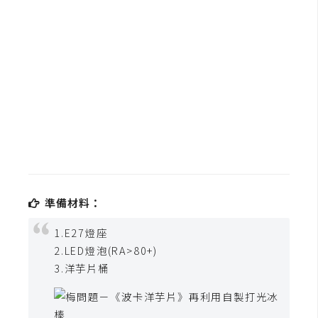
b
e
P
h
o
t
o
s
h
o
p
準備材料：
1.E27燈座
I
2.LED燈泡(RA>80+)
l
3.洋芋片桶
l
u
s