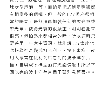
球狀型燈泡…等，無論是樣式還是種類都
A
I
有相當多的選擇，但一般的E27燈座都相
應
用
當的陽春，是無法再加裝任何的柔光罩或
聚光罩，使得光衰的很嚴重，明明看起來
設
很亮，但拍起來都相當的暗，所以這時只
計
要善用一些家中資源，就能讓E27燈座化
腐朽為神奇變成打光利器，接下來梅干就
網
用大家常在便利商店看到的波卡洋芋片
站
桶，自製成冰棒型的打光設備啦！所以下
回吃完的波卡洋芋片桶干萬別急著丟掉。
影
像
A
d
o