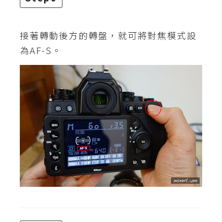
架
設
接著轉動後方的轉盤，就可將對焦模式設
主
為AF-S。
機
與
網
域
S
E
O
工
具
免
費