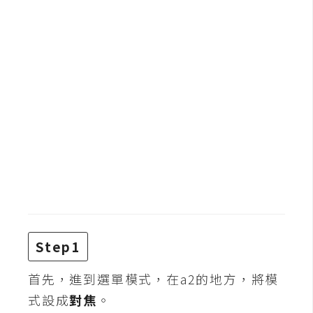
b
e
P
h
o
t
o
s
h
o
p
I
Step1
l
l
首先，進到選單模式，在a2的地方，將模
u
式設成
對焦
。
s