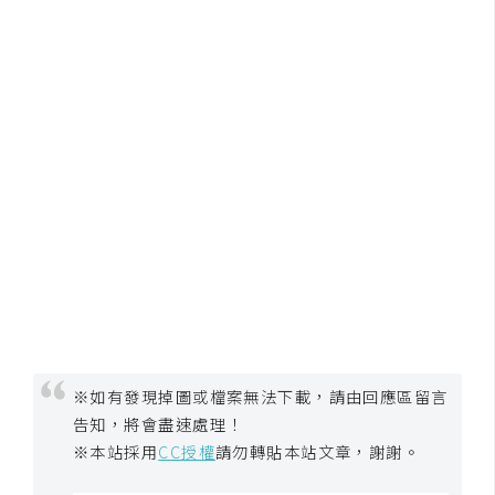
S
S
J
a
v
a
S
c
r
i
p
t
※如有發現掉圖或檔案無法下載，請由回應區留言
告知，將會盡速處理！
U
※本站採用
CC授權
請勿轉貼本站文章，謝謝。
I
/