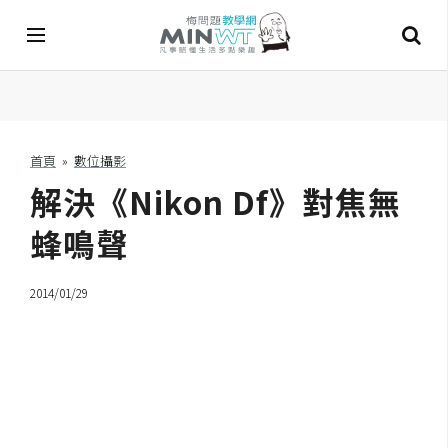
A
I
首頁
»
數位攝影
解決《Nikon Df》對焦無
A
I
工
蜂鳴聲
具
2014/01/29
C
h
a
t
G
P
T