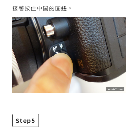
d
P
接著按住中間的圓鈕。
r
e
s
s
安
裝
與
設
定
外
掛
實
作
Step5
電
商