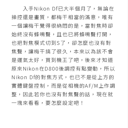
入手Nikon Df已大半個月了，無論在
A
I
操控還是畫質，都梅干相當的滿意，唯有
應
用
一個讓梅干覺得很納悶的是，當對焦時卻
始終沒有蜂鳴聲，且也已將蜂鳴聲打開，
設
也把對焦模式切到S了，卻怎麼也沒有對
計
焦聲，讓梅干搞了很久，本來以為該不會
是運氣太好，買到機王了吧，後來才知道
網
原來Nikon在D800後調控有點變動，所以
站
Nikon Df的對焦方式，也已不是從上方的
實體鍵盤控制，而是從相機的AF/M上作調
整，因此若你也沒有對焦聲的話，現在就
影
像
一塊來看看，要怎麼設定吧！
A
d
o