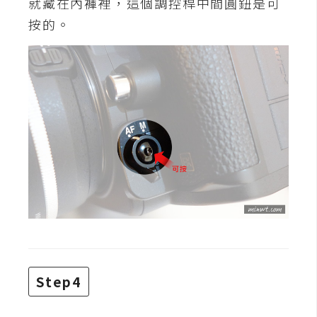
就藏在內褲裡，這個調控桿中間圓鈕是可
費
圖
按的。
庫
免
費
字
型
網
站
架
設
Step4
W
o
r