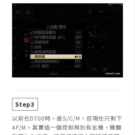
攝
影
手
機
攝
影
器
材
操
控
Step3
資
源
以前在D700時，是S/C/M，但現在只剩下
AF/M，其實這一個控制桿別有玄機，機關
免