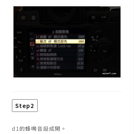
t
r
a
t
o
r
去
背
與
合
成
攝
Step2
影
商
d1的蜂鳴音設成開。
品