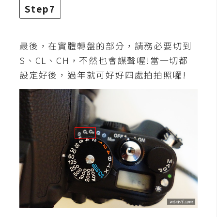
空
Step7
間
最後，在實體轉盤的部分，請務必要切到
網
S、CL、CH，不然也會謀聲喔!當一切都
頁
設定好後，過年就可好好四處拍拍照囉!
設
計
前
端
H
T
M
L
/
C