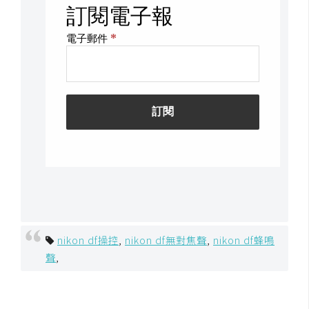
U
X
R
W
D
網
頁
後
端
P
H
nikon df操控
,
nikon df無對焦聲
,
nikon df蜂鳴
P
聲
,
D