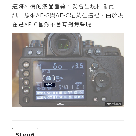
這時相機的液晶螢幕，就會出現相關資
W
訊，原來AF-S與AF-C是藏在這裡，由於現
o
在是AF-C當然不會有對焦聲啦!
o
C
o
m
m
e
r
c
e
金
流
物
流
Step6