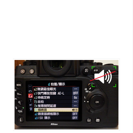
G
e
m
i
n
i
A
I
生
成
圖
片
影
片