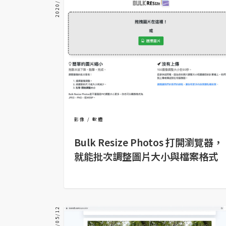
2020/09/09
器材操控
資源
免費圖庫
免費字型
網站架設
影像
軟體
WordPress
Bulk Resize Photos 打開瀏覽器，
安裝與設定
就能批次調整圖片大小與檔案格式
外掛實作
電商
WooCommerce
2020/05/12