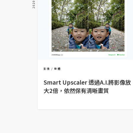
金流物流
架設
主機與網域
SEO 工具
免費空間
影像
軟體
網頁設計
Smart Upscaler 透過A.I.將影像放
前端
大2倍，依然保有清晰畫質
HTML / CSS
JavaScript
UI / UX