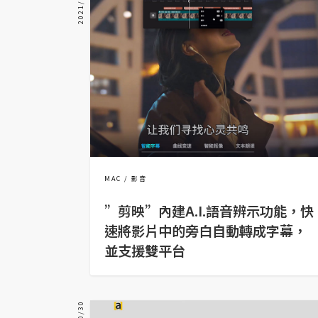
2021/12/18
器材操控
資源
免費圖庫
免費字型
網站架設
MAC
影音
WordPress
安裝與設定
”剪映”內建A.I.語音辨示功能，快
速將影片中的旁白自動轉成字幕，
外掛實作
並支援雙平台
電商
WooCommerce