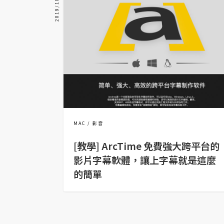
2019/10/30
金流物流
架設
主機與網域
SEO 工具
免費空間
網頁設計
MAC
影音
[教學] ArcTime 免費強大跨平台的
前端
影片字幕軟體，讓上字幕就是這麼
HTML / CSS
的簡單
JavaScript
UI / UX