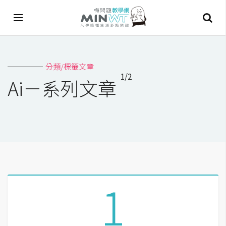
A
分類/標籤文章
I
1/2
Ai－系列文章
A
I
工
具
C
h
a
1
t
G
P
T