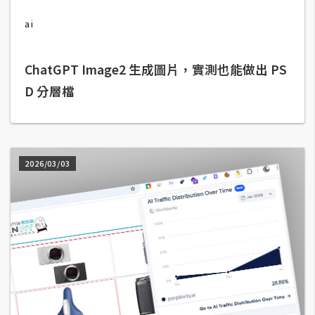
b
e
ai
P
ChatGPT Image2 生成圖片，實測也能做出 PS
h
o
D 分層檔
t
o
s
h
2026/03/03
o
p
I
l
l
u
s