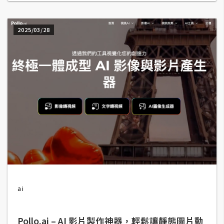
W
2025/03/28
o
o
C
o
m
m
e
r
c
e
金
流
ai
物
流
Pollo.ai – AI 影片製作神器，輕鬆讓靜態圖片動