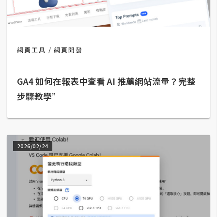
t
r
a
t
網頁工具
網頁開發
o
r
GA4 如何在報表中查看 AI 推薦網站流量？完整
步驟教學”
去
背
與
合
成
2026/02/24
攝
影
商
品