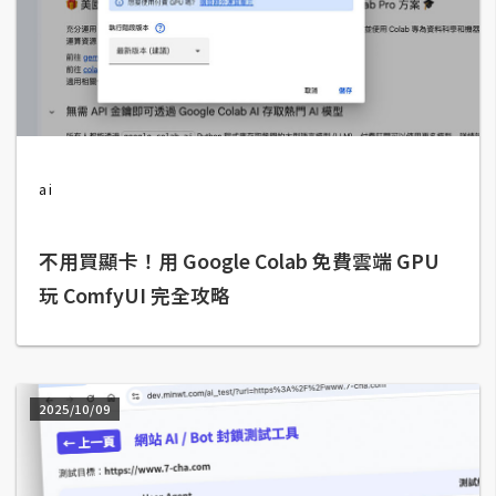
攝
影
手
機
攝
ai
影
不用買顯卡！用 Google Colab 免費雲端 GPU
器
玩 ComfyUI 完全攻略
材
操
控
資
源
2025/10/09
免