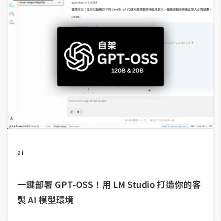
d
P
r
e
s
s
安
裝
與
設
定
外
ai
掛
實
一鍵部署 GPT-OSS！用 LM Studio 打造你的客
作
製 AI 模型環境
電
商