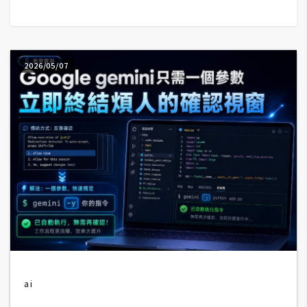
G
e
2026/05/07
m
i
n
i
A
I
生
成
圖
片
ai
影
片