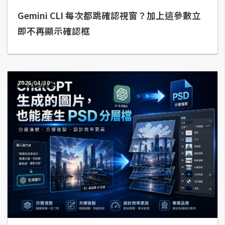
Gemini CLI 每次都跳確認視窗？加上這參數立
A
I
即不再顯示確認框
應
用
設
計
2026/04/30
網
站
影
像
A
d
o