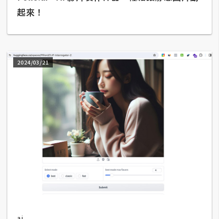
架
起來！
設
主
機
2024/03/21
與
網
域
S
E
O
工
具
免
費
ai