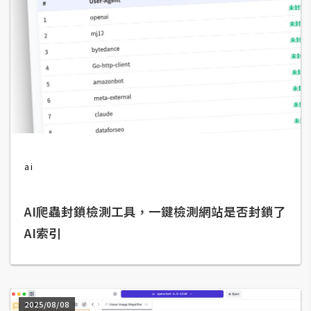
費
圖
庫
免
費
字
型
ai
網
站
AI爬蟲封鎖檢測工具，一鍵檢測網站是否封鎖了
架
AI索引
設
W
o
r
2025/08/08