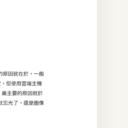
的原因就在於，一般
設定，但使用雲端主機
，最主要的原因就於
就忘光了，還是圖像