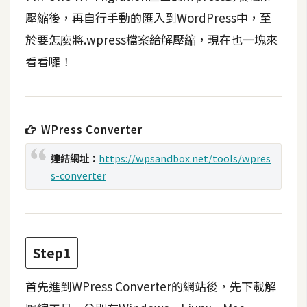
t
壓縮後，再自行手動的匯入到WordPress中，至
r
於要怎麼將.wpress檔案給解壓縮，現在也一塊來
a
t
看看囉！
o
r
WPress Converter
去
背
連結網址：
https://wpsandbox.net/tools/wpres
與
s-converter
合
成
攝
影
Step1
商
首先進到WPress Converter的網站後，先下載解
品