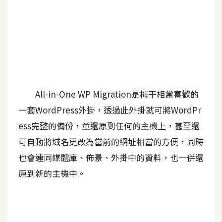
A
I
應
用
設
計
All-in-One WP Migration是梅干相當喜歡的
一套WordPress外掛，透過此外掛就可將WordPr
網
ess完整的備份，並還原到任何的主機上，甚至還
站
可自動將域名更改為當前的網址相當的方便，同時
也會連同媒體庫、佈景、外掛中的資料，也一併還
影
原到新的主機中。
像
A
d
o