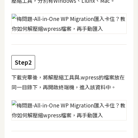
壓縮工具，分別有Windows、Liunx、Mac。
攝
影
手
機
攝
影
Step2
器
下載完畢後，將解壓縮工具與.wpress的檔案放在
材
同一目錄下，再開啟終端機，進入該資料中。
操
控
資
源
免