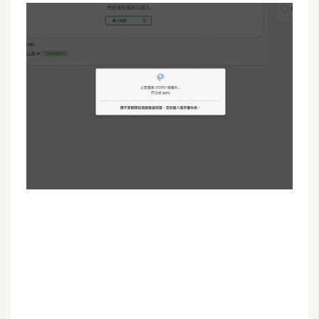
G
e
m
i
n
i
A
I
生
成
圖
片
影
片