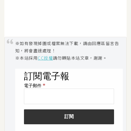
W
o
o
C
o
※如有發現掉圖或檔案無法下載，請由回應區留言告
m
知，將會盡速處理！
m
※本站採用
CC授權
請勿轉貼本站文章，謝謝。
e
r
c
e
金
流
物
流