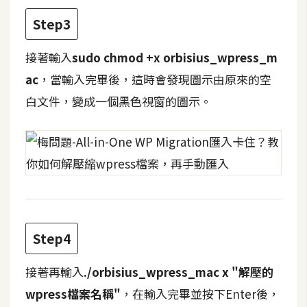
費
圖
Step3
庫
接著輸入
sudo chmod +x orbisius_wpress_m
ac
，當輸入完畢後，這時會發現圖示由原來的空
免
費
白文件，變成一個黑色視窗的圖示。
字
型
網
站
架
Step4
設
接著再輸入
./orbisius_wpress_mac x "解壓的
W
o
wpress檔案名稱"
，在輸入完畢並按下Enter後，
r