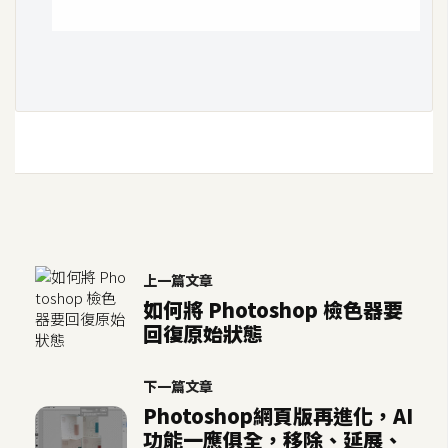
架
設
主
機
與
網
域
S
E
上一篇文章
O
如何將 Photoshop 檢色器要
工
回復原始狀態
具
下一篇文章
Photoshop網頁版再進化，AI
免
功能一應俱全，移除、延展、
費