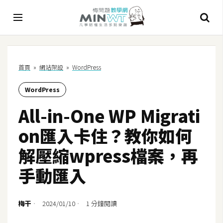
A
首頁
»
網站架設
»
WordPress
I
WordPress
A
I
All-in-One WP Migrati
工
具
on匯入卡住？教你如何
C
解壓縮wpress檔案，再
h
手動匯入
a
t
G
梅干
2024/01/10
1 分鐘閱讀
P
T