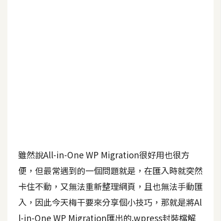
b
e
P
h
o
t
o
s
h
o
p
雖然說All-in-One WP Migration很好用也很方
I
便，但最常遇到的一個問題就是，在匯入時就突然
l
卡住不動，又無法重新整理網頁，且也無法手動匯
l
入，因此今天梅干要來分享個小技巧，那就是將Al
u
s
l-in-One WP Migration匯出的.wpress封裝檔解