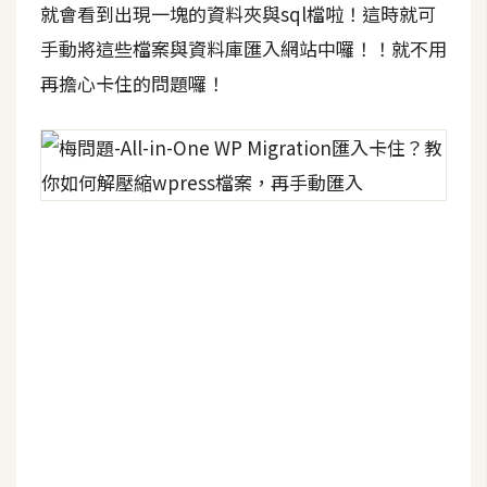
d
就會看到出現一塊的資料夾與sql檔啦！這時就可
P
r
手動將這些檔案與資料庫匯入網站中囉！！就不用
e
s
再擔心卡住的問題囉！
s
安
裝
與
設
定
外
掛
實
作
電
商