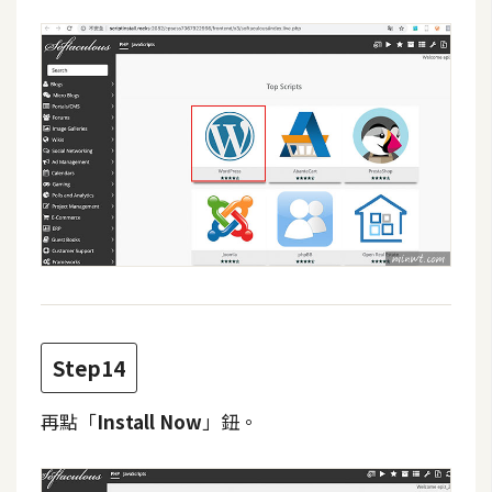
Step14
再點「
Install Now
」鈕。