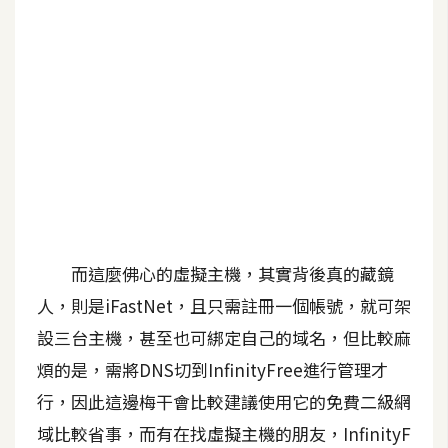
b
e
P
h
o
t
o
s
h
o
而這麼佛心的虛擬主機，其實背後真的藏鏡
p
人，則是iFastNet，且只需註冊一個帳號，就可架
設三台主機，甚至也可綁定自己的域名，但比較麻
I
l
煩的是，需將DNS切到InfinityFree進行管理才
l
行，因此這邊梅干會比較建議使用它的免費二級網
u
域比較省事，而有在找虛擬主機的朋友，InfinityF
s