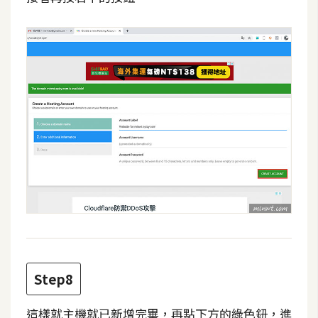
S
S
J
a
v
a
S
c
r
i
p
t
Step8
U
I
這樣就主機就已新增完畢，再點下方的綠色鈕，進
/