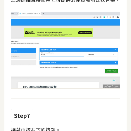
空
間
網
頁
設
計
前
端
H
T
M
Step7
L
/
接著再按右下的按鈕。
C