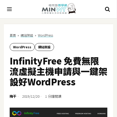
A
首頁
»
網站架設
»
WordPress
I
WordPress
網站架設
A
I
InfinityFree 免費無限
工
具
流虛擬主機申請與一鍵架
C
設好WordPress
h
a
t
梅干
2019/12/20
1 分鐘閱讀
G
P
T