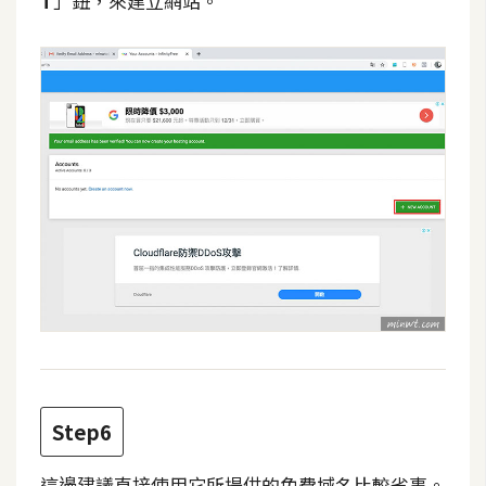
T
」鈕，來建立網站。
架
設
主
機
與
網
域
S
E
O
工
具
Step6
免
費
這邊建議直接使用它所提供的免費域名比較省事。