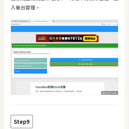
U
入後台管理。
X
R
W
D
網
頁
後
端
P
H
P
Step9
D