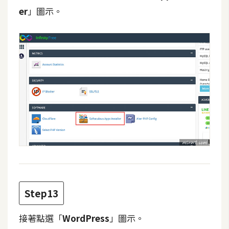
作
er
」圖示。
提
案
Step13
接著點選「
WordPress
」圖示。