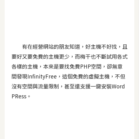
A
I
應
用
設
有在經營網站的朋友知道，好主機不好找，且
計
要好又要免費的主機更少，而梅干也不斷試用各式
各樣的主機，本來是要找免費PHP空間，卻無意
網
間發現InfinityFree，這個免費的虛擬主機，不但
站
沒有空間與流量限制，甚至還支援一鍵安裝Word
PRess。
影
像
A
d
o