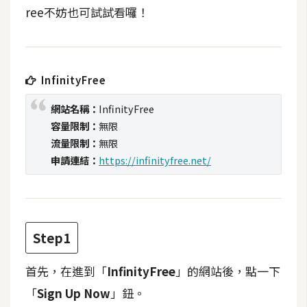
t
ree不妨也可試試看囉！
r
a
t
o
InfinityFree
r
網站名稱：
InfinityFree
容量限制：
無限
去
流量限制：
無限
背
申請連結：
https://infinityfree.net/
與
合
成
攝
Step1
影
首先，在進到「
InfinityFree
」的網站後，點一下
商
「
Sign Up Now
」鈕。
品