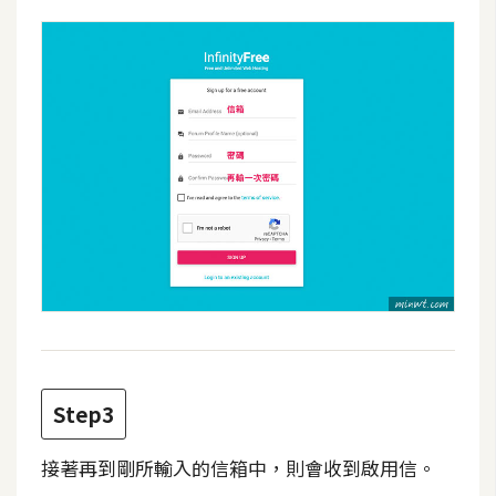
費
圖
庫
免
費
字
型
網
站
架
設
Step3
W
接著再到剛所輸入的信箱中，則會收到啟用信。
o
r