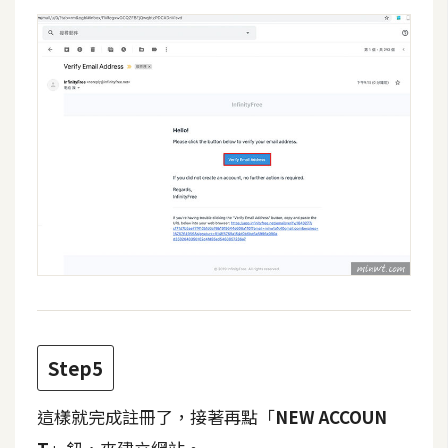
W
o
o
C
o
m
m
e
r
c
e
金
Step5
流
物
這樣就完成註冊了，接著再點「
NEW ACCOUN
流