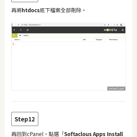
開
再將
htdocs
底下檔案全部刪除。
發
熱
門
文
章
全
站
導
覽
Step12
合
再回到cPanel，點選「
Softaclous Apps Install