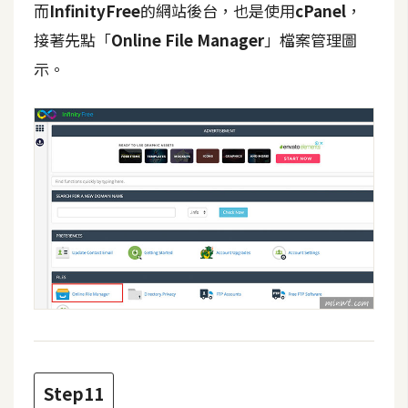
而
InfinityFree
的網站後台，也是使用
cPanel
，
示
接著先點「
Online File Manager
」檔案管理圖
示。
免
費
版
型
M
A
C
開
箱
Step11
梅