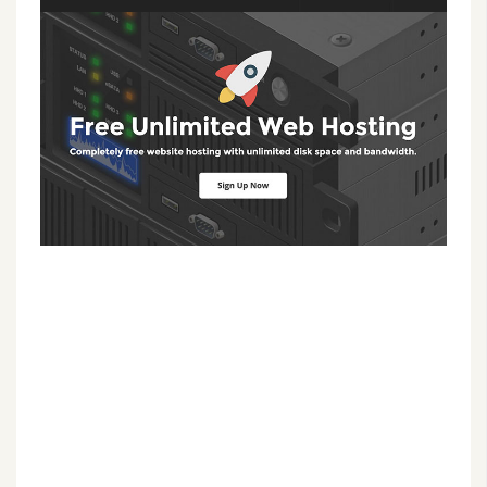
G
e
m
i
n
i
A
I
生
成
圖
片
影
片