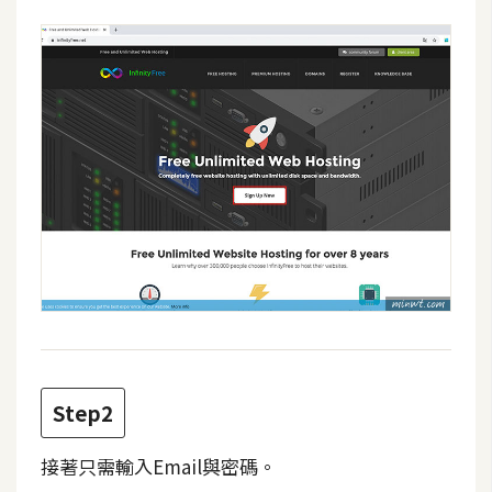
攝
影
手
機
攝
影
器
材
操
控
資
源
Step2
接著只需輸入Email與密碼。
免