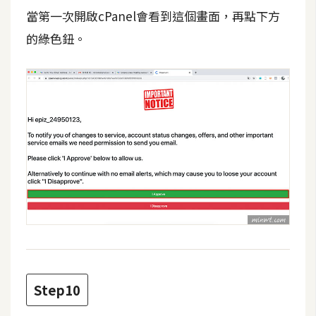
o
當第一次開啟cPanel會看到這個畫面，再點下方
c
的綠色鈕。
k
e
r
伺
服
器
設
定
資
源
免
Step10
費
圖