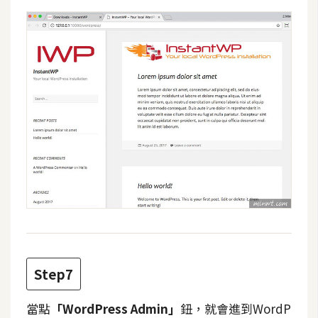
S
S
J
a
v
a
S
c
r
i
p
t
Step7
U
I
當點
「WordPress Admin」
鈕，就會進到WordP
/