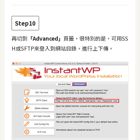
開
發
Step10
熱
再切到
「Advanced」
頁籤，很特別的是，可用SS
門
H或SFTP來登入到網站目錄，進行上下傳。
文
章
全
站
導
覽
合