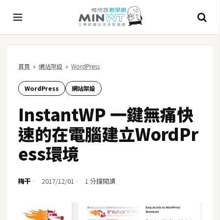
A
首頁
»
網站架設
»
WordPress
I
WordPress
網站架設
A
I
InstantWP 一鍵無痛快
工
具
速的在電腦建立WordPr
C
ess環境
h
a
t
梅干
2017/12/01
1 分鐘閱讀
G
P
T