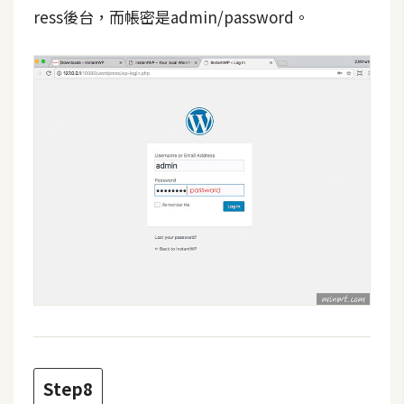
ress後台，而帳密是admin/password。
U
X
R
W
D
網
頁
後
端
P
H
P
Step8
D