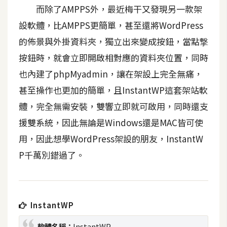
t
而除了AMPPS外，最近梅干又發現另一款架
r
設軟體，比AMPPS更簡單，甚至還將WordPress
a
的佈景與外掛資料夾，獨立出來變成按鈕，當點撃
t
o
按鈕時，就會立即開啟相對應的資料夾位置，同時
r
也內建了phpMyadmin，讓在架設上完全無痛，
甚至操作也更加的簡單，且InstantWP這套架站軟
去
體，完全無需安裝，雙響立即就可啟用，同時還支
背
援雙系統，因此無論是Windows還是MAC皆可使
與
用，因此想學WordPress架設的朋友，InstantW
合
成
P千萬別錯過了。
攝
影
InstantWP
商
品
軟體名稱：
InstantWP