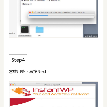
W
o
o
C
o
m
m
e
r
Step4
c
e
當啟用後，再按Next。
金
流
物
流