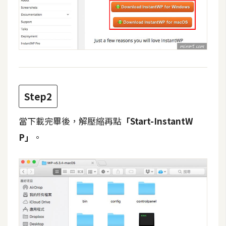
費
圖
庫
免
費
字
Step2
型
當下載完畢後，解壓縮再點
「Start-InstantW
網
P」
。
站
架
設
W
o
r