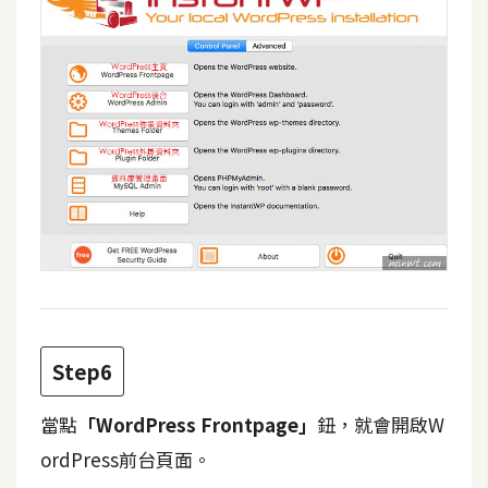
空
間
網
頁
設
計
前
端
H
Step6
T
M
當點
「WordPress Frontpage」
鈕，就會開啟W
L
/
ordPress前台頁面。
C