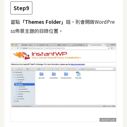
示
Step9
當點
「Themes Folder」
鈕，則會開啟WordPre
免
費
ss佈景主題的目錄位置。
版
型
M
A
C
開
箱
梅