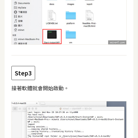
d
P
r
e
s
s
安
裝
與
設
Step3
定
接著軟體就會開始啟動。
外
掛
實
作
電
商