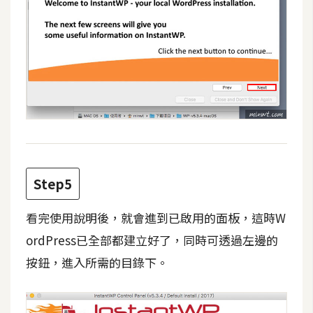
架
設
主
機
與
網
域
S
Step5
E
O
看完使用說明後，就會進到已啟用的面板，這時W
工
ordPress已全部都建立好了，同時可透過左邊的
具
按鈕，進入所需的目錄下。
免
費