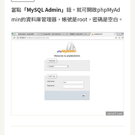
o
當點
「MySQL Admin」
鈕，就可開啟phpMyAd
c
k
min的資料庫管理器，帳號是root，密碼是空白。
e
r
伺
服
器
設
定
資
源
免
費
圖