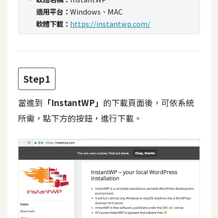
攝
適用平台：
Windows、MAC
影
軟體下載：
https://instantwp.com/
手
機
攝
Step1
影
當進到
「InstantWP」
的下載頁面後，可依系統
所需，點下方的按鈕，進行下載。
器
材
操
控
資
源
免