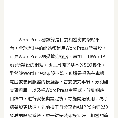
A
I
應
用
設
WordPress應該算是目前相當夯的架站平
計
台，全球有1/4的網站都是用WordPress所架設，
可見WordPress的受歡迎程度，再加上用WordPr
網
ess所架設的網站，也已具備了基本的SEO優化，
站
雖然說WordPress架設不難，但還是得先在本機
電腦安裝伺服器的模擬器，當安裝完畢後，分別建
影
立資料庫，以及把WordPress主程式，放到網站
像
目錄中，進行安裝與設定後，才能開始使用，為了
讓架設更快速，先前梅干曾分享過AMPPS內建250
A
d
幾種的開發系統，並一鍵安裝架設到好，相當的簡
o