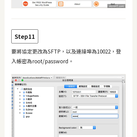
作
提
案
Step11
要將協定更改為SFTP，以及連接埠為10022，登
入帳密為root/password。