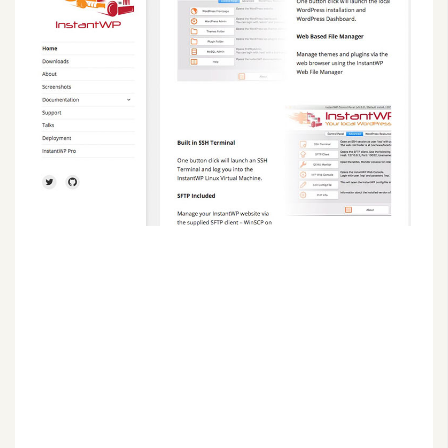
G
e
m
i
n
i
A
I
生
成
圖
片
影
片