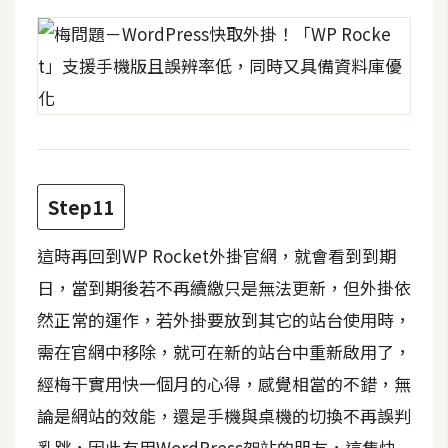
U
X
R
W
D
網
Step11
頁
後
這時再回到WP Rocket外掛官網，就會看到到期
端
日，當到期後若不再續繳只是無法更新，但外掛依
然正常的運作，若外掛要放到其它的站台使用時，
P
H
需在官網中移除，就可在新的站台中重新啟用了，
P
經梅干實用快一個月的心得，感覺相當的不錯，無
論是網站的效能，還是手機與桌機的切換不再誤判
D
亂跳，因此有用WordPress架站的朋友，這隻快