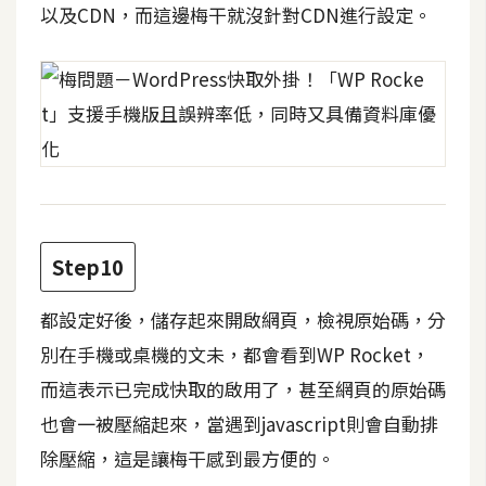
以及CDN，而這邊梅干就沒針對CDN進行設定。
S
S
J
a
v
a
S
c
Step10
r
i
都設定好後，儲存起來開啟網頁，檢視原始碼，分
p
別在手機或桌機的文未，都會看到WP Rocket，
t
而這表示已完成快取的啟用了，甚至網頁的原始碼
也會一被壓縮起來，當遇到javascript則會自動排
U
除壓縮，這是讓梅干感到最方便的。
I
/