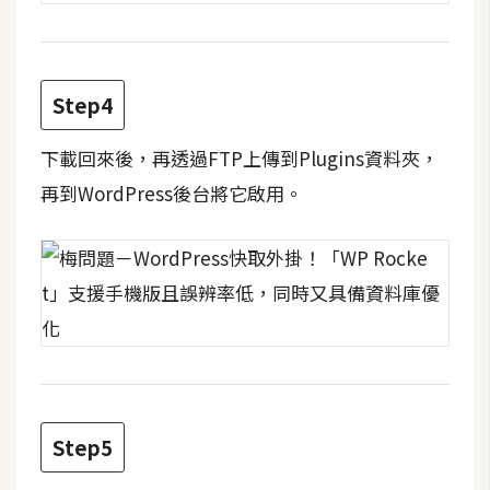
d
P
r
e
s
s
Step4
安
下載回來後，再透過FTP上傳到Plugins資料夾，
裝
再到WordPress後台將它啟用。
與
設
定
外
掛
實
作
Step5
電
商