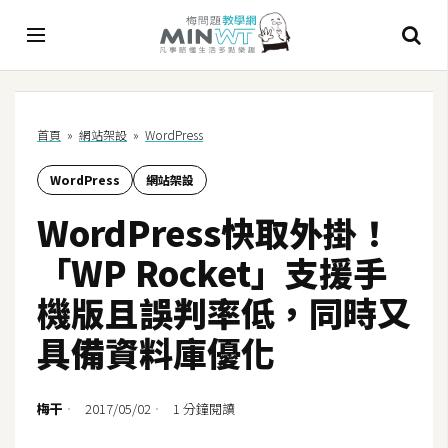
A
首頁
»
網站架設
»
WordPress
I
WordPress
網站架設
A
I
WordPress快取外掛！
工
具
「WP Rocket」支援手
C
機版且誤判率低，同時又
h
具備資料庫優化
a
t
G
梅干
2017/05/02
1 分鐘閱讀
P
T