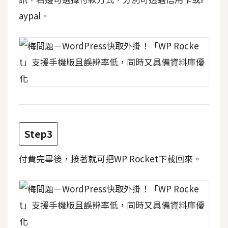
費
圖
aypal。
庫
免
費
字
型
Step3
網
站
付費完畢後，接著就可把WP Rocket下載回來。
架
設
W
o
r