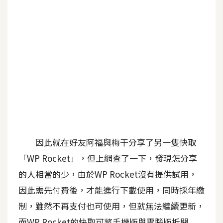
b
e
P
h
o
t
o
s
h
o
p
因此就在好友阿福與梅干分享了另一隻快取
「WP Rocket」，但上網查了一下，發現怎分享
I
的人相當的少，由於WP Rocket沒有提供試用，
l
因此需先付費後，才能進行下載使用，同時採年繳
l
制，雖然不再支付也可使用，但就無法繼續更新，
u
s
而WP Rocket的快取可將手機版與電腦版拆開