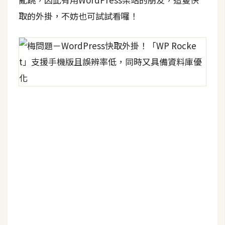
o
取的外掛，不妨也可試試看囉！
c
k
e
r
伺
服
器
設
定
資
源
免
費
圖