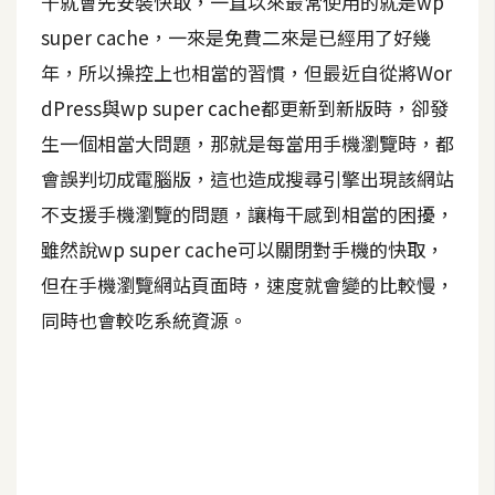
干就會先安裝快取，一直以來最常使用的就是wp
super cache，一來是免費二來是已經用了好幾
A
I
年，所以操控上也相當的習慣，但最近自從將Wor
應
用
dPress與wp super cache都更新到新版時，卻發
生一個相當大問題，那就是每當用手機瀏覽時，都
設
會誤判切成電腦版，這也造成搜尋引擎出現該網站
計
不支援手機瀏覽的問題，讓梅干感到相當的困擾，
雖然說wp super cache可以關閉對手機的快取，
網
站
但在手機瀏覽網站頁面時，速度就會變的比較慢，
同時也會較吃系統資源。
影
像
A
d
o