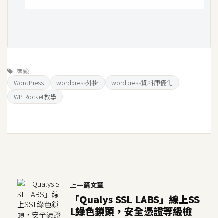
開
發
熱
門
標籤
WordPress
wordpress外掛
wordpress資料庫優化
文
WP Rocket教學
章
全
站
導
覽
上一篇文章
「Qualys SSL LABS」線上SS
合
L綠色鎖頭，安全憑證等級檢