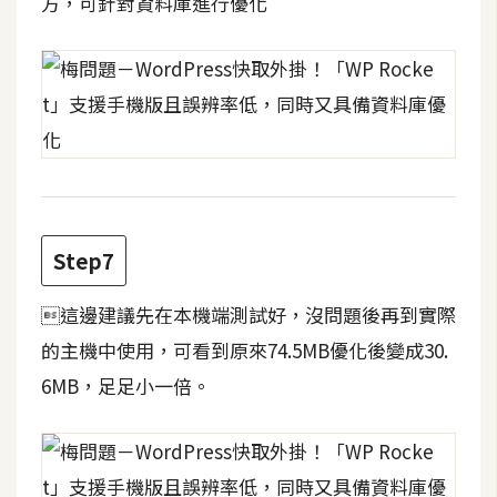
方，可針對資料庫進行優化
架
設
主
機
與
網
域
Step7
S
E
這邊建議先在本機端測試好，沒問題後再到實際
O
的主機中使用，可看到原來74.5MB優化後變成30.
工
具
6MB，足足小一倍。
免
費