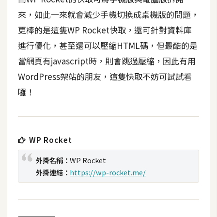
t
來，如此一來就會減少手機切換成桌機版的問題，
r
更棒的是這隻WP Rocket快取，還可針對資料庫
a
t
進行優化，甚至還可以壓縮HTML碼，但最酷的是
o
當網頁有javascript時，則會跳過壓縮，因此有用
r
WordPress架站的朋友，這隻快取不妨可試試看
囉！
去
背
與
合
WP Rocket
成
外掛名稱：
WP Rocket
攝
影
外掛連結：
https://wp-rocket.me/
商
品