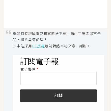
示
免
費
版
※如有發現掉圖或檔案無法下載，請由回應區留言告
型
知，將會盡速處理！
※本站採用
CC授權
請勿轉貼本站文章，謝謝。
M
A
C
開
箱
梅