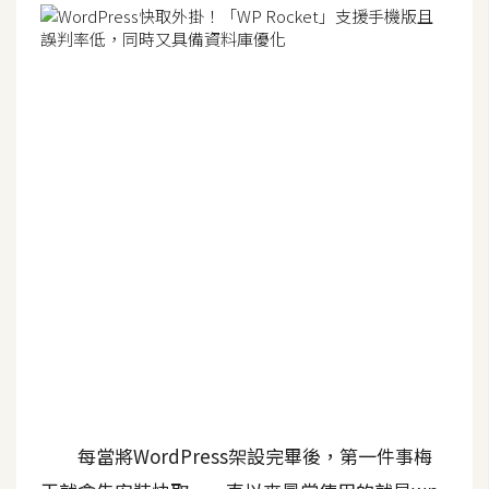
G
e
m
i
n
i
A
I
生
成
圖
片
每當將WordPress架設完畢後，第一件事梅
影
片