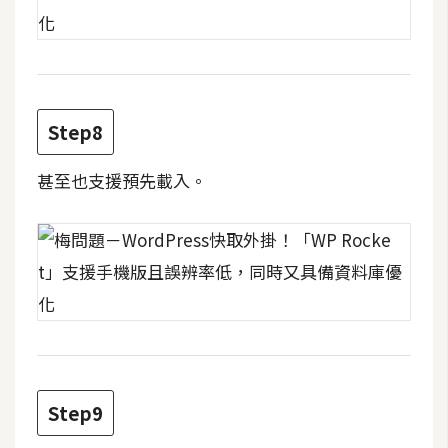
空
間
網
Step8
頁
設
甚至也支援預先載入。
計
前
端
H
T
M
L
Step9
/
C