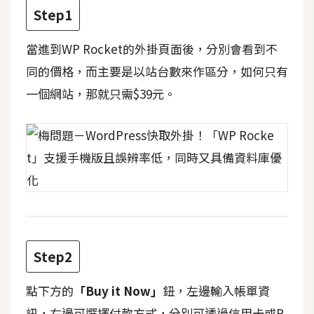
攝
Step1
影
當進到WP Rocket的外掛頁面後，分別會看到不
同的價格，而主要是以站台數來作區分，如何只有
手
機
一個網站，那就只需$39元。
攝
影
器
材
操
控
資
Step2
源
點下方的
「Buy it Now」
鈕，左邊輸入帳單資
免
訊，右邊可選擇付款方式，分別可透過信用卡或P