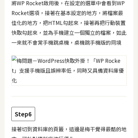
將WP Rocket啟用後，在設定的選單中會看到WP
Rocket選項，接著在基本設定的地方，將檔案最
W
o
佳化的地方，把HTML勾起來，接著再把行動裝置
o
快取勾起來，並為手機建立一個獨立的檔案，如此
C
一來就不會常手機跳桌機，桌機跳手機版的冏境
o
m
m
e
r
c
e
金
Step6
流
物
接著切到資料庫的頁籤，這邊是梅干覺得最酷的地
流