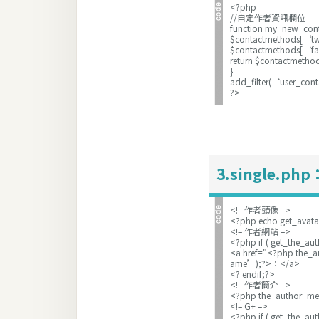
<?php
//自定作者資訊欄位
function my_new_cont
$contactmethods[‘tw
$contactmethods[‘f
return $contactmetho
}
add_filter(‘user_co
?>
3.single.php
<!– 作者頭像 –>
<?php echo get_avata
<!– 作者網站 –>
<?php if ( get_the_au
<a href="<?php the_
ame’);?>：</a>
<? endif;?>
<!– 作者簡介 –>
<?php the_author_me
<!– G+ –>
<?php if ( get_the_au