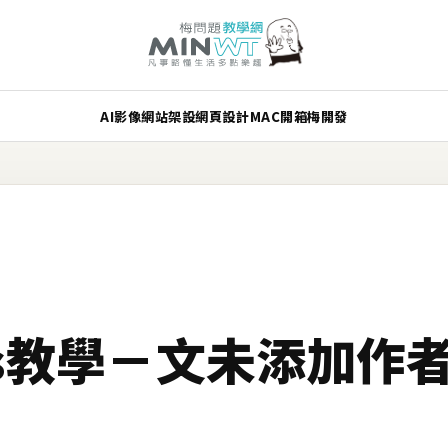
AI
影像
網站架設
網頁設計
MAC
開箱
梅開發
ess教學－文未添加作