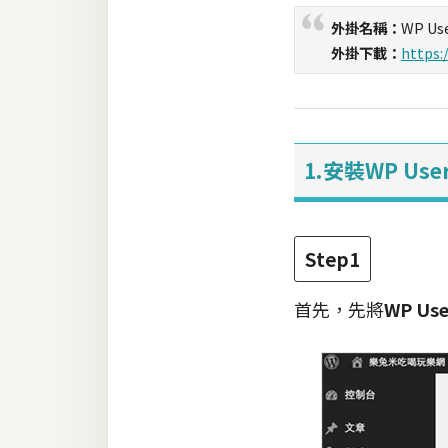
外掛名稱：
WP Use
梅開發
外掛下載：
https:
熱門文章
1.安裝WP User
全站導覽
合作提案
Step1
首先，先將
WP Use