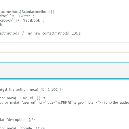
actmethods( $contactmethods ) {
itter’] = ‘Twitter’;
acebook’] = ‘Facebook’;
ds;
ntactmethods’,’my_new_contactmethods’,10,1);
：
r(get_the_author_meta(‘ID’), 100);?>
thor_meta( ‘user_url’ ) ): ?>
author_meta(‘user_url’);?>" title="我的網站" target="_blank"><?php the_auth
ta(‘description’);?>
thor_meta( ‘google’ ) ): ?>