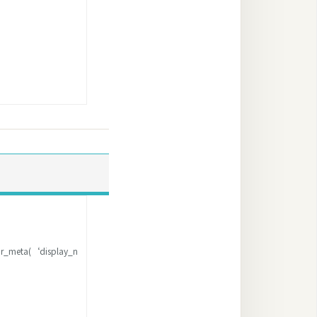
or_meta(‘display_n