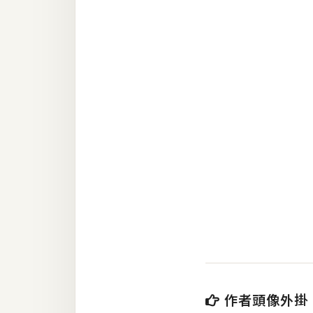
RWD 網頁
後端
PHP
Docker
伺服器設定
資源
免費圖示
免費版型
MAC
作者頭像外掛
開箱