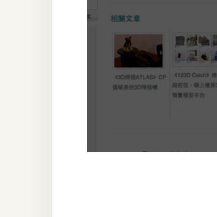
器材操控
資源
免費圖庫
免費字型
網站架設
WordPress
安裝與設定
外掛實作
電商
WooCommerce