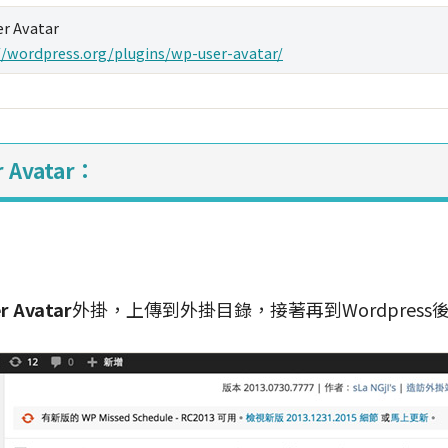
r Avatar
//wordpress.org/plugins/wp-user-avatar/
 Avatar：
r Avatar
外掛，上傳到外掛目錄，接著再到Wordpres