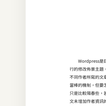
金流物流
架設
主機與網域
SEO 工具
免費空間
網頁設計
Wordpres
行的修改佈景主題
前端
不同作者所寫的文
HTML / CSS
當棒的機制，但要怎
JavaScript
只是比較陽春些，若
UI / UX
文未增加作者資訊的