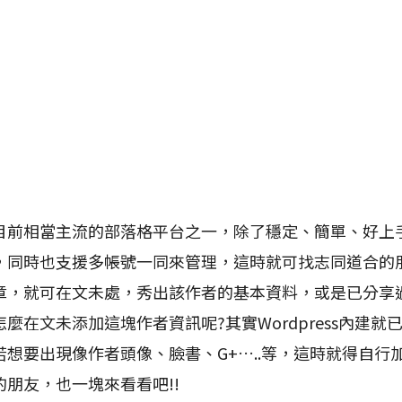
s是目前相當主流的部落格平台之一，除了穩定、簡單、好上
，同時也支援多帳號一同來管理，這時就可找志同道合的
章，就可在文未處，秀出該作者的基本資料，或是已分享
麼在文未添加這塊作者資訊呢?其實Wordpress內建就
想要出現像作者頭像、臉書、G+…..等，這時就得自行
朋友，也一塊來看看吧!!