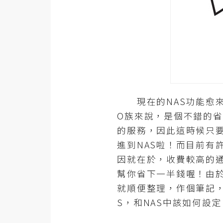
器材操控
資源
免費圖庫
免費字型
現在的NAS功能愈來
網站架設
O族來說，是個不錯的省錢方
的服務，因此這時候只要再
WordPress
進到NAS啦！而目前有
安裝與設定
因就在於，收費較高的通
外掛實作
幫你省下一半錢喔！由
就順便整理，作個筆記，而
電商
S，和NAS中該如何設
WooCommerce