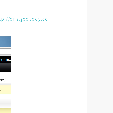
tp://dns.godaddy.co
。