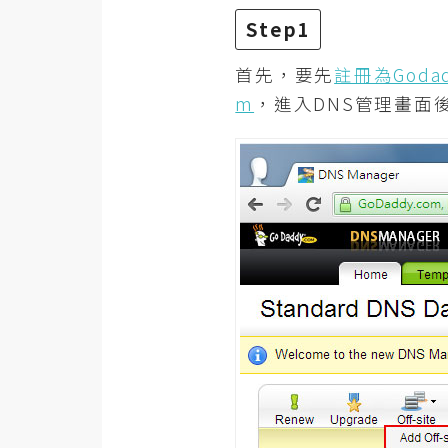
RWD 網頁
Step1
後端
首先，要先
註冊為Goda
PHP
m
，進入DNS管理畫面
Docker
伺服器設定
資源
免費圖示
免費版型
MAC
開箱