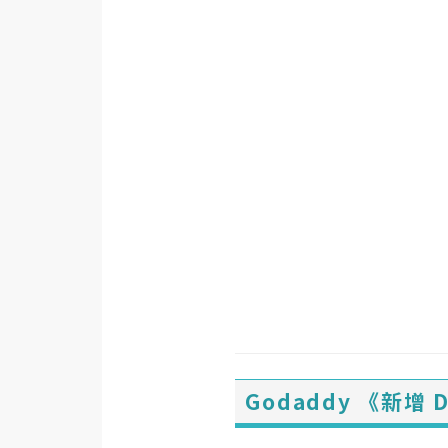
金流物流
架設
主機與網域
SEO 工具
免費空間
網頁設計
前端
HTML / CSS
JavaScript
Godaddy 《新增
UI / UX