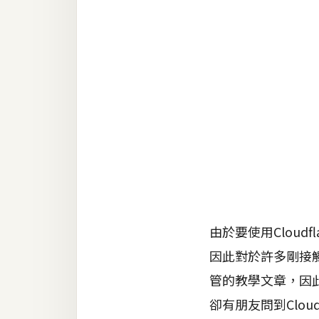
RWD 網頁
後端
PHP
Docker
伺服器設定
資源
免費圖示
免費版型
由於要使用Cloudf
因此對於許多剛接觸的
MAC
管的教學文章，因此
卻有朋友問到Clou
開箱