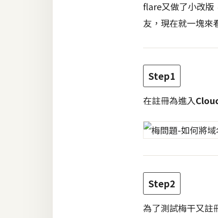
flare又做了小改
友，現在就一塊來
梅開發
熱門文章
Step1
全站導覽
在註冊為進入
Clou
合作提案
Step2
為了測試梅干又註