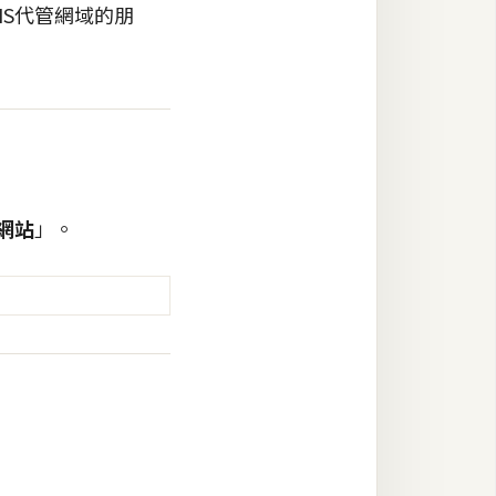
DNS代管網域的朋
網站
」。