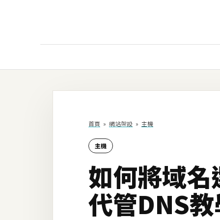
AI
AI工具
ChatGPT
首頁
»
網站架設
»
主機
Gemini
主機
AI生成
如何將域名選用
圖片
影片
代管DNS教學
AI應用