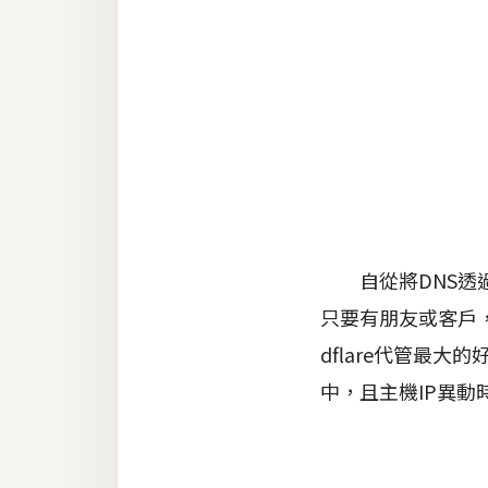
金流物流
架設
主機與網域
SEO 工具
免費空間
網頁設計
自從將DNS透過Cl
只要有朋友或客戶，
前端
dflare代管最
HTML / CSS
中，且主機IP異動
JavaScript
UI / UX