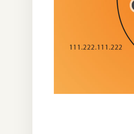
器材操控
資源
免費圖庫
免費字型
網站架設
WordPress
安裝與設定
外掛實作
電商
WooCommerce