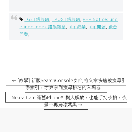
空
間
_GET錯誤碼
,
_POST錯誤碼
,
PHP Notice: und
efined index 錯誤訊息
,
php教學
,
php開發
,
後台
網
開發
,
頁
設
計
前
端
⇠ [教學] 新版SearchConsole 如何將文章快速被搜尋引
擎索引，才算拿到搜尋排名的入場劵
H
NeuralCam 讓舊iPhone相機大解放，也能手持夜拍，夜
T
景不再烏漆媽黑 ⇢
M
L
/
C