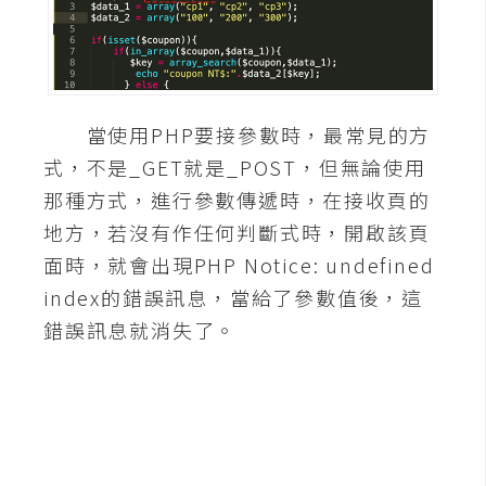
A
I
應
用
當使用PHP要接參數時，最常見的方
設
式，不是_GET就是_POST，但無論使用
計
那種方式，進行參數傳遞時，在接收頁的
地方，若沒有作任何判斷式時，開啟該頁
網
面時，就會出現PHP Notice: undefined
站
index的錯誤訊息，當給了參數值後，這
錯誤訊息就消失了。
影
像
A
d
o