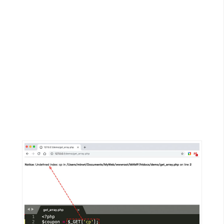
G
e
m
i
n
i
A
I
生
成
圖
片
影
片