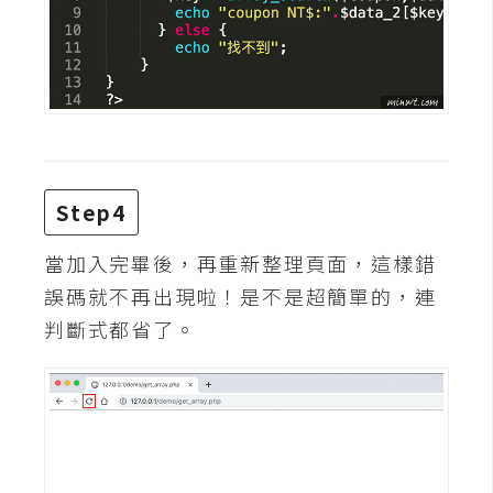
d
P
r
e
s
s
安
裝
與
Step4
設
定
當加入完畢後，再重新整理頁面，這樣錯
誤碼就不再出現啦！是不是超簡單的，連
判斷式都省了。
外
掛
實
作
電
商