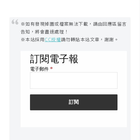
架
設
※如有發現掉圖或檔案無法下載，請由回應區留言
主
告知，將會盡速處理！
機
※本站採用
CC授權
請勿轉貼本站文章，謝謝。
與
網
域
S
E
O
工
具
免
費