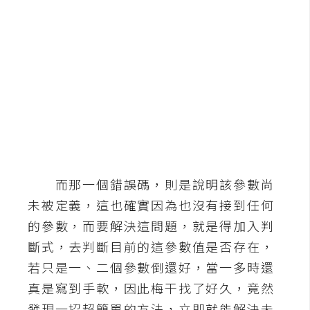
b
e
P
h
o
t
o
s
h
o
而那一個錯誤碼，則是說明該參數尚
p
未被定義，這也確實因為也沒有接到任何
的參數，而要解決這問題，就是得加入判
I
斷式，去判斷目前的這參數值是否存在，
l
若只是一、二個參數倒還好，當一多時還
l
u
真是寫到手軟，因此梅干找了好久，竟然
s
發現一招超簡單的方法，立即就能解決未