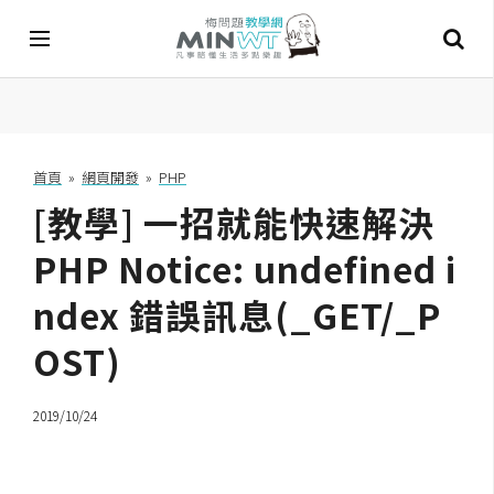
A
I
首頁
»
網頁開發
»
PHP
[教學] 一招就能快速解決
A
I
工
PHP Notice: undefined i
具
ndex 錯誤訊息(_GET/_P
C
OST)
h
a
t
2019/10/24
G
P
T