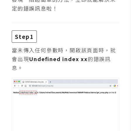
t
定的錯誤訊息啦！
r
a
t
o
Step1
r
當未傳入任何參數時，開啟該頁面時，就
會出現
Undefined index xx
的錯誤訊
去
背
息。
與
合
成
攝
影
商
品