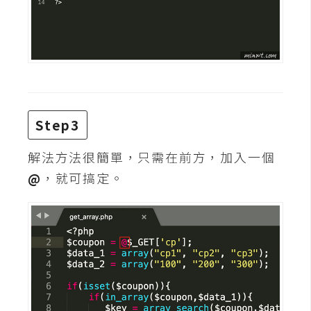
費
圖
庫
免
費
字
Step3
型
解法方法很簡單，只需在前方，加入一個
@
，就可搞定。
網
站
架
設
W
o
r