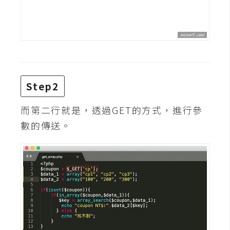
攝
影
手
機
攝
Step2
影
而第二行就是，透過GET的方式，進行參
數的傳送。
器
材
操
控
資
源
免