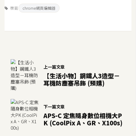
S
標籤
chrome網頁編輯器
S
J
a
v
a
S
上一篇文章
c
【生活小物】鋼鐵人3造型－
r
耳機防塵塞吊飾 (預購)
i
p
t
下一篇文章
APS-C 定焦隨身數位相機大P
U
K (CoolPix A、GR、X100s)
I
/