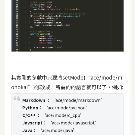
d
P
r
e
s
s
安
裝
與
設
定
其實剛的參數中只要將setMode(“ace/mode/m
onokai”)修改成，所需的的語言就可以了，例如:
外
掛
Markdown ：
‘ace/mode/markdown’
實
Python：
‘ace/mode/python’
作
C/C++ ：
‘ace/mode/c_cpp’
Javscript：
‘ace/mode/javascript’
電
Java：
‘ace/mode/java’
商