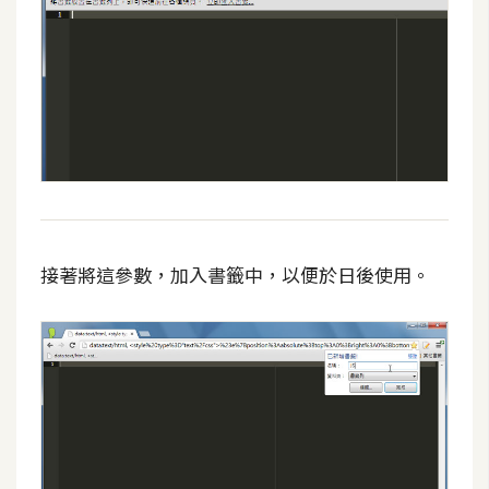
攝
影
手
機
攝
影
器
接著將這參數，加入書籤中，以便於日後使用。
材
操
控
資
源
免