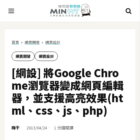
A
首頁
»
網頁開發
»
網頁設計
I
網頁開發
網頁設計
A
I
[網設] 將Google Chro
工
具
me瀏覽器變成網頁編輯
C
器，並支援高亮效果(ht
h
ml、css、js、php)
a
t
G
梅干
2013/04/24
1 分鐘閱讀
P
T