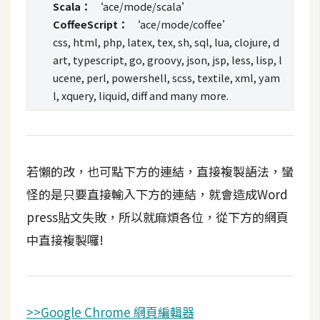
Scala：
‘ace/mode/scala’
CoffeeScript：
‘ace/mode/coffee’
W
css, html, php, latex, tex, sh, sql, lua, clojure, d
o
art, typescript, go, groovy, json, jsp, less, lisp, l
o
ucene, perl, powershell, scss, textile, xml, yam
C
l, xquery, liquid, diff and many more.
o
m
m
e
r
若懶的改，也可點下方的連結，直接複製語法，蠻
c
怪的是只要直接輸入下方的連結，就會造成Word
e
press貼文失敗，所以就麻煩各位，從下方的網頁
中直接複製囉!
金
流
物
流
>>Google Chrome 網頁編輯器