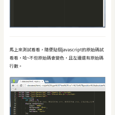
費
圖
庫
免
費
字
型
馬上來測試看看，隨便貼個javascript的原始碼試
看看，哈~不但原始碼會變色，且左邊還有原始碼
行數。
網
站
架
設
W
o
r