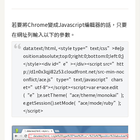
t
r
a
若要將Chrome變成Javascript編輯器的話，只要
t
在網址列輸入以下的參數。
o
r
data:text/html, <style type=”text/css”>#e{p
osition:absolute;top:0;right:0;bottom:0;left:0;}
去
</style><div id=”e”></div><script src=”htt
背
p://d1n0x3qji82z53.cloudfront.net/src-min-noc
與
onflict/ace.js” type=”text/javascript” chars
合
et=”utf-8″></script><script>var e=ace.edit
成
(“e”);e.setTheme(“ace/theme/monokai”);
e.getSession().setMode(“ace/mode/ruby”);
攝
</script>
影
商
品