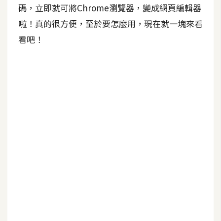
b
碼，立即就可將Chrome瀏覽器，變成網頁編輯器
e
啦！真的很方便，至於要怎麼用，現在就一塊來看
看吧！
P
h
o
t
o
s
h
o
p
I
l
l
u
s