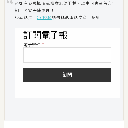
※如有發現掉圖或檔案無法下載，請由回應區留言告
空
知，將會盡速處理！
間
※本站採用
CC授權
請勿轉貼本站文章，謝謝。
網
頁
設
計
前
端
H
T
M
L
/
C