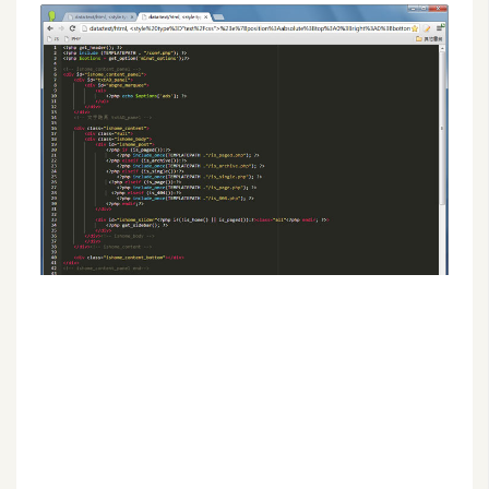
G
e
m
i
n
i
A
I
生
成
圖
片
影
片