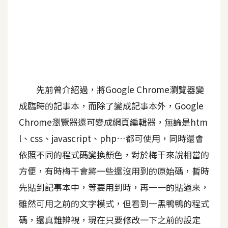
A
I
應
用
設
計
先前曾介紹過，將Google Chrome瀏覽器變
成臨時的記事本，而除了變成記事本外，Google
網
Chrome瀏覽器還可變成網頁編輯器，無論是htm
站
l、css、javascript、php…都可使用，同時還會
依照不同的程式碼變換顏色，對於梅干來說相當的
影
方便，有時梅干會將一些還沒用到的原始碼，暫時
像
先貼到記事本中，等要用到時，再一一的貼過來，
雖然可用之前的文字模式，但看到一黑鴨鴨的程式
A
d
碼，還真難辨視，現在只要修改一下之前的設定
o