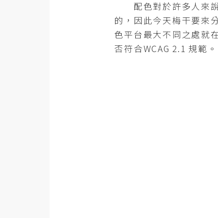
金流物流
配色對於許多人來說，
的，因此今天梅干要來分享
架設
色平台最大不同之處就
主機與網域
否符合WCAG 2.1 規範。
SEO 工具
免費空間
網頁設計
前端
HTML / CSS
JavaScript
UI / UX