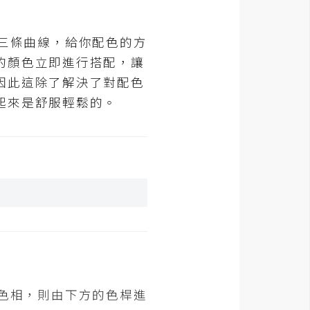
會有三條曲線，給你配色的方
的顏色立即進行搭配，讓
因此這除了解決了對配色
讀起來是舒服輕鬆的。
改變色相，則由下方的色桿進