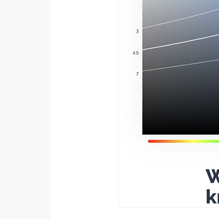
器材操控
資源
免費圖庫
免費字型
網站架設
WordPress
安裝與設定
外掛實作
電商
WooCommerce