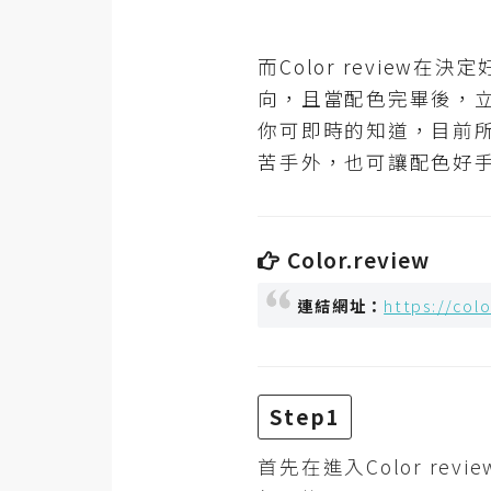
RWD 網頁
後端
而Color revie
PHP
向，且當配色完畢後，
你可即時的知道，目前
Docker
苦手外，也可讓配色好
伺服器設定
資源
Color.review
免費圖示
連結網址：
https://colo
免費版型
MAC
Step1
首先在進入Color r
開箱