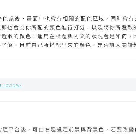
w在決定好色系後，畫面中也會有相關的配色區域，同時
立即也會為你所配的顏色進行打分，以及將你所選取
所選取的顏色，運用在標題與內文的狀況會是如何，
手了解，目前自己所搭配出來的顏色，是否讓人閱
r.review/
eview這平台後，可由右邊設定前景與背景色，若要