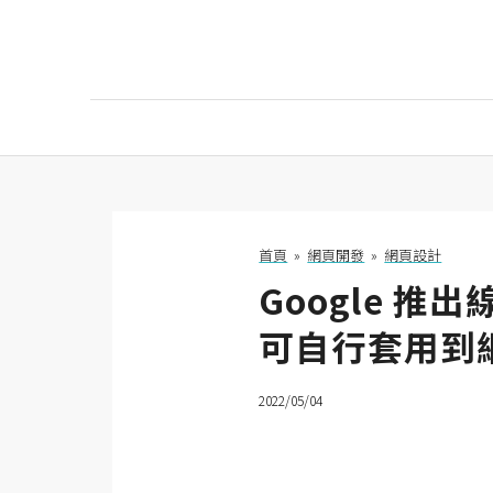
AI
AI工具
ChatGPT
首頁
»
網頁開發
»
網頁設計
Google 推
Gemini
可自行套用到
AI生成
圖片
2022/05/04
影片
AI應用