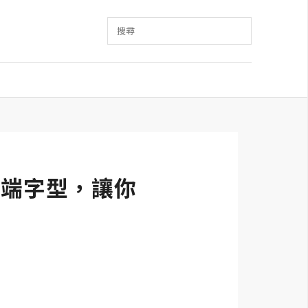
搜尋
示雲端字型，讓你