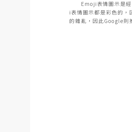
金流物流
Emoji表情圖示是經
i表情圖示都是彩色的，
架設
的雜亂，因此Google
主機與網域
SEO 工具
免費空間
網頁設計
前端
HTML / CSS
JavaScript
UI / UX