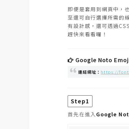
RWD 網頁
即便是套用到網頁中，也
後端
至還可自行選擇所需的線
PHP
有設計感，還可透過CS
趕快來看看囉！
Docker
伺服器設定
Google Noto Em
資源
免費圖示
連結網址：
https://fo
免費版型
Step1
MAC
首先在進入
Google N
開箱