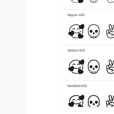
器材操控
資源
免費圖庫
免費字型
網站架設
WordPress
安裝與設定
外掛實作
電商
WooCommerce