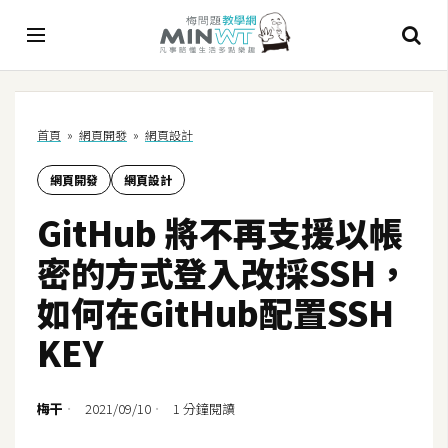
A
首頁
»
網頁開發
»
網頁設計
I
網頁開發
網頁設計
A
I
GitHub 將不再支援以帳
工
具
密的方式登入改採SSH，
C
如何在GitHub配置SSH
h
KEY
a
t
G
梅干
2021/09/10
1 分鐘閱讀
P
T