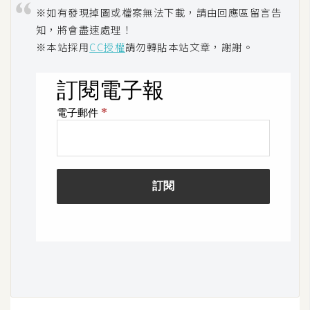
※如有發現掉圖或檔案無法下載，請由回應區留言告
S
S
知，將會盡速處理！
※本站採用
CC授權
請勿轉貼本站文章，謝謝。
J
a
v
a
S
c
r
i
p
t
U
I
/