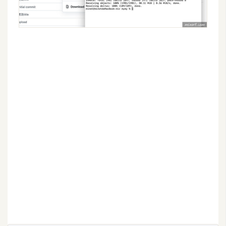
空
間
網
頁
設
計
前
端
H
T
M
L
/
C