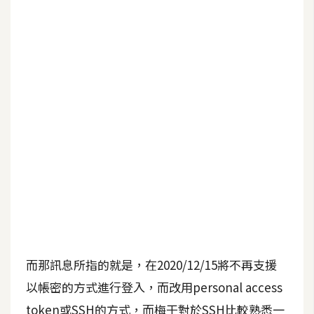
b
e
P
h
o
t
o
s
h
o
p
I
l
而那訊息所指的就是，在2020/12/15將不再支援
l
以帳密的方式進行登入，而改用personal access
u
s
token或SSH的方式，而梅干對於SSH比較熟悉一