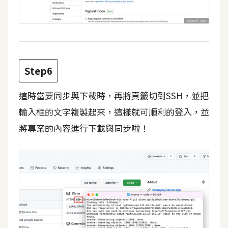
架
設
主
機
與
Step6
網
域
這時當要同步與下載時，再將頁籤切到SSH，並把
輸入框的文字複製起來，這樣就可順利的登入，並
S
將專案的內容進行下載與同步啦！
E
O
工
具
免
費