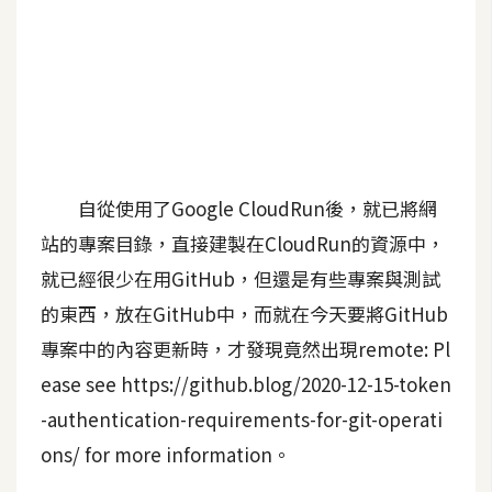
A
I
應
用
設
計
自從使用了Google CloudRun後，就已將網
站的專案目錄，直接建製在CloudRun的資源中，
網
就已經很少在用GitHub，但還是有些專案與測試
站
的東西，放在GitHub中，而就在今天要將GitHub
專案中的內容更新時，才發現竟然出現remote: Pl
影
ease see https://github.blog/2020-12-15-token
像
-authentication-requirements-for-git-operati
A
ons/ for more information。
d
o