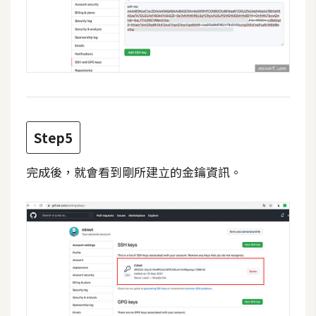
W
o
o
C
o
m
m
Step5
e
r
完成後，就會看到剛所建立的金鑰資訊。
c
e
金
流
物
流