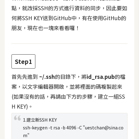
t
點，就改採SSH的方式進行資料的同步，因此要如
r
何將SSH KEY送到GitHub中，有在使用GitHub的
a
t
朋友，現在也一塊來看看囉！
o
r
Step1
去
背
首先先進到
~/.ssh
的目錄下，將
id_rsa.pub
的檔
與
合
案，以文字編輯器開啟，並將裡面的碼複製起來
成
(如果沒有的話，再請由下方的步驟，建立一組SS
攝
H KEY)。
影
1.建立新SSH KEY
商
ssh-keygen -t rsa -b 4096 -C "
uestchan@sina.co
品
m
"