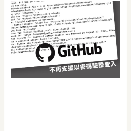
G
e
m
i
n
i
A
I
生
成
圖
片
影
片