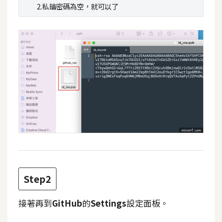
攝
2.私鑰密碼為空，就可以了
影
手
機
攝
影
器
材
操
控
資
Step2
源
接著再到
GitHub
的
Settings
設定面板。
免