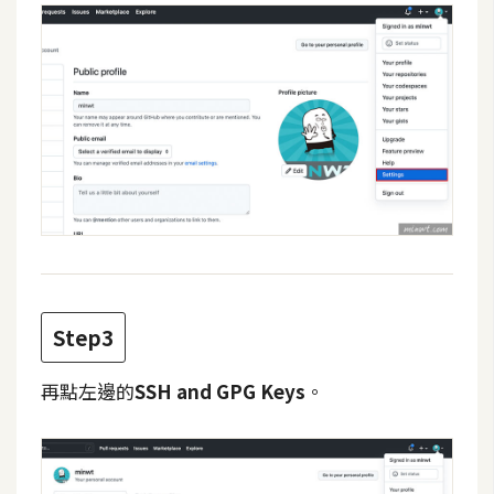
費
圖
庫
免
費
字
型
網
站
Step3
架
設
再點左邊的
SSH and GPG Keys
。
W
o
r