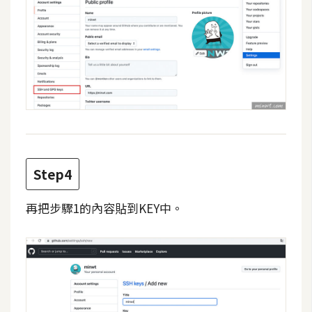
d
P
r
e
s
s
安
裝
與
設
定
Step4
再把步驟1的內容貼到KEY中。
外
掛
實
作
電
商