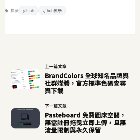
U
標籤
github
github教學
X
R
W
D
網
頁
上一篇文章
BrandColors 全球知名品牌與
後
社群媒體，官方標準色碼查尋
端
與下載
P
下一篇文章
H
Pasteboard 免費圖床空間，
P
無需註冊拖曳立即上傳，且無
流量限制與永久保留
D