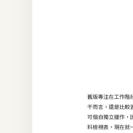
RWD 網頁
後端
PHP
Docker
伺服器設定
資源
免費圖示
免費版型
舊版專注在工作階
干而言，還是比較
MAC
可個自獨立運作，因此
料檢視表，現在就
開箱