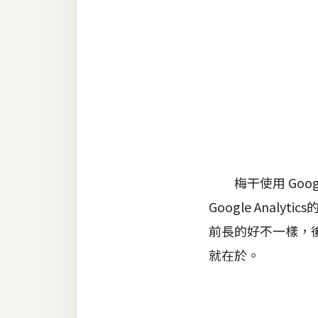
金流物流
架設
主機與網域
SEO 工具
免費空間
網頁設計
梅干使用 Googl
Google Ana
前端
前長的好不一樣，後來
HTML / CSS
就在於。
JavaScript
UI / UX