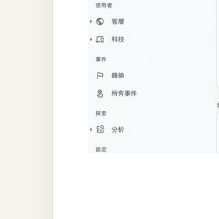
器材操控
資源
免費圖庫
免費字型
網站架設
WordPress
安裝與設定
外掛實作
電商
WooCommerce