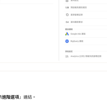
示進階選項
」連結。