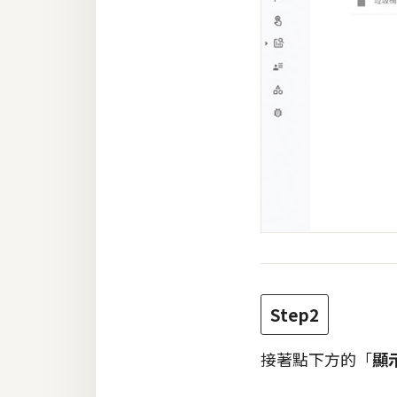
Step2
接著點下方的「
顯