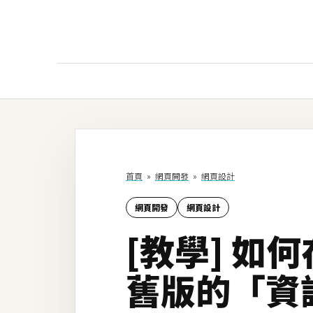
AI
AI工具
ChatGPT
首頁
»
網頁開發
»
網頁設計
Gemini
網頁開發
網頁設計
AI生成
[教學] 如
圖片
影片
舊版的「資
AI應用