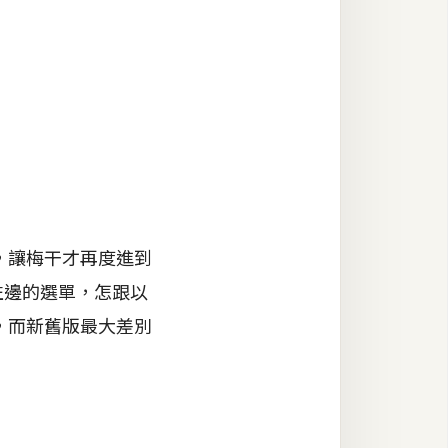
台，讓梅干才再度進到
麼左邊的選單，怎跟以
新版，而新舊版最大差別