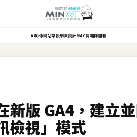
AI
影像
網站架設
網頁設計
MAC
開箱
梅開發
何在新版 GA4，建立並
訊檢視」模式