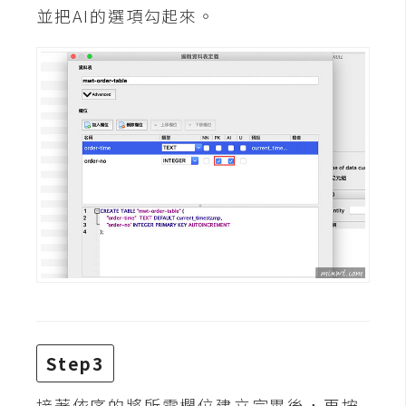
攝
並把AI的選項勾起來。
影
手
機
攝
影
器
材
操
控
資
源
Step3
免
接著依序的將所需欄位建立完畢後，再按