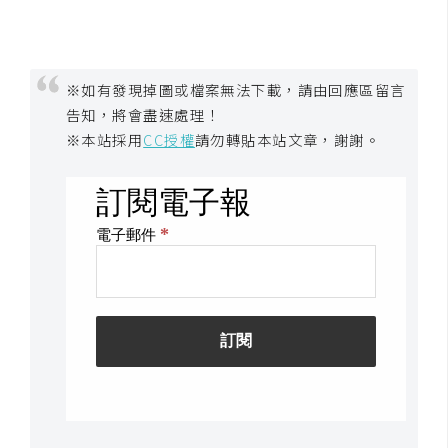
架
設
主
※如有發現掉圖或檔案無法下載，請由回應區留言
機
告知，將會盡速處理！
與
※本站採用
CC授權
請勿轉貼本站文章，謝謝。
網
域
S
E
O
工
具
免
費