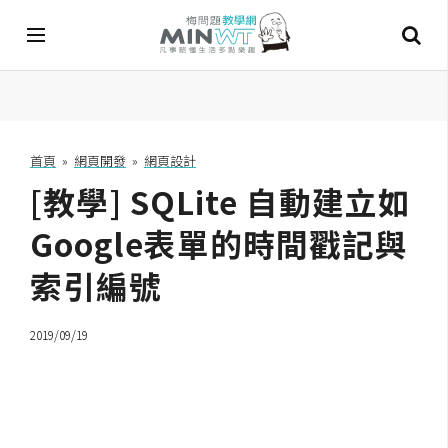
A
I
首頁
»
網頁開發
»
網頁設計
[教學] SQLite 自動建立如
A
I
工
Google表單的時間戳記與
具
索引編號
C
h
2019/09/19
a
t
G
P
T