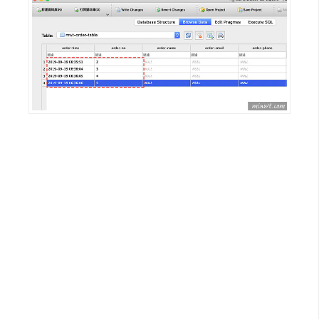
W
o
o
C
o
m
m
e
r
c
e
金
流
物
流