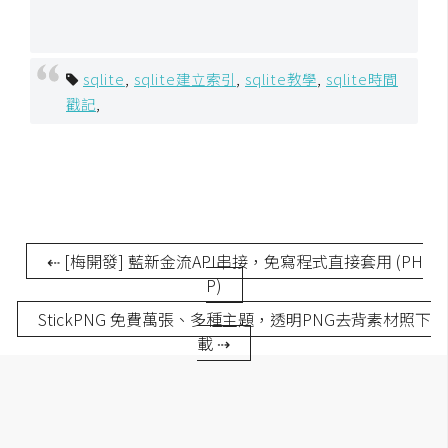
空
間
sqlite
,
sqlite建立索引
,
sqlite教學
,
sqlite時間
戳記
,
網
頁
設
計
前
⇠ [梅開發] 藍新金流API串接，免寫程式直接套用 (PH
端
P)
StickPNG 免費萬張、多種主題，透明PNG去背素材照下
H
載 ⇢
T
M
L
/
C