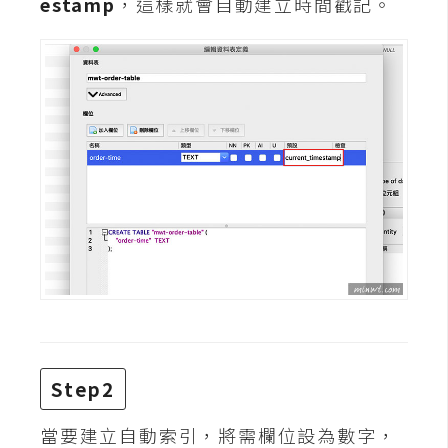
estamp
，這樣就會自動建立時間戳記。
t
r
a
t
o
r
去
背
與
合
成
攝
影
Step2
商
當要建立自動索引，將需欄位設為數字，
品