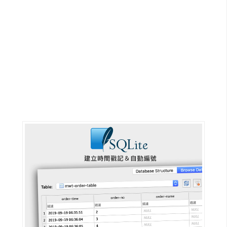
G
e
m
i
n
i
A
I
生
成
圖
片
影
片