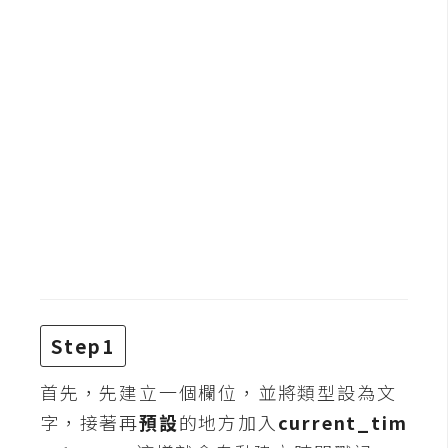
b
e
P
h
o
t
o
s
h
o
p
I
Step1
l
l
首先，先建立一個欄位，並將類型設為文
u
字，接著再
預設
的地方加入
current_tim
s