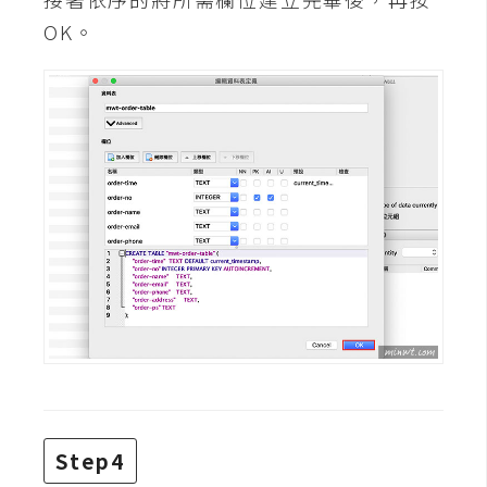
費
圖
OK。
庫
免
費
字
型
網
站
架
設
W
o
Step4
r