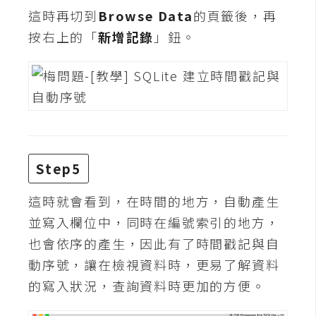
d
這時再切到
Browse Data
的頁籤後，再
P
r
按右上的「
新增記錄
」鈕。
e
s
s
安
裝
與
設
定
Step5
這時就會看到，在時間的地方，自動產生
外
並寫入欄位中，同時在編號索引的地方，
掛
也會依序的產生，因此有了時間戳記與自
實
動序號，讓在檢視資料時，更易了解資料
作
的寫入狀況，查詢資料時更加的方便。
電
商