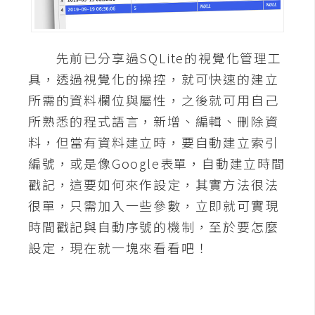
A
I
應
先前已分享過SQLite的視覺化管理工
用
具，透過視覺化的操控，就可快速的建立
設
所需的資料欄位與屬性，之後就可用自己
計
所熟悉的程式語言，新增、編輯、刪除資
料，但當有資料建立時，要自動建立索引
網
編號，或是像Google表單，自動建立時間
站
戳記，這要如何來作設定，其實方法很法
很單，只需加入一些參數，立即就可實現
時間戳記與自動序號的機制，至於要怎麼
影
設定，現在就一塊來看看吧！
像
A
d
o