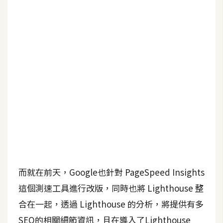
b
e
P
h
o
t
o
s
h
o
p
I
而就在前天，Google也針對 PageSpeed Insights
l
這個測速工具進行改版，同時也將 Lighthouse 整
l
合在一起，透過 Lighthouse 的分析，將提供有多
u
s
SEO的相關細節資訊，且在導入了Lighthouse