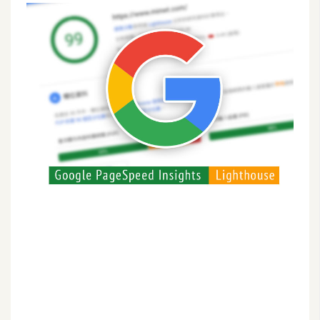
G
e
m
i
n
i
A
I
生
成
圖
片
影
片