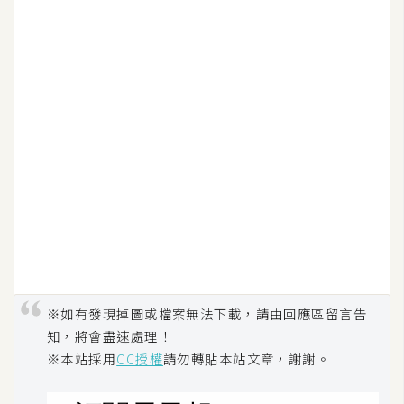
空
間
網
頁
設
計
前
端
H
T
※如有發現掉圖或檔案無法下載，請由回應區留言告
M
知，將會盡速處理！
L
※本站採用
CC授權
請勿轉貼本站文章，謝謝。
/
C