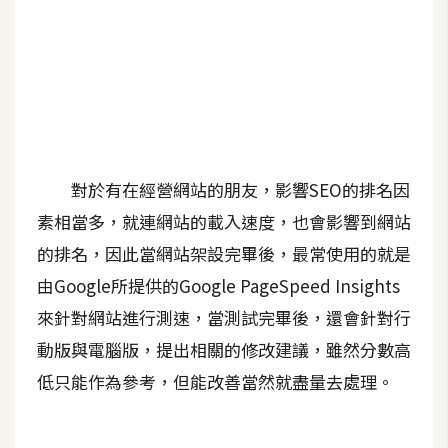
A
I
應
用
設
計
對於有在經營網站的朋友，影響SEO的排名因
素相當多，就連網站的載入速度，也會影響到網站
網
的排名，因此當網站架設完畢後，最常使用的就是
站
由Google所提供的Google PageSpeed Insights
來針對網站進行測速，當測試完畢後，還會針對行
影
動版與電腦版，提出相關的修改建議，雖然分數高
像
低只能作為參考，但能改善當然就盡量去處理。
A
d
o