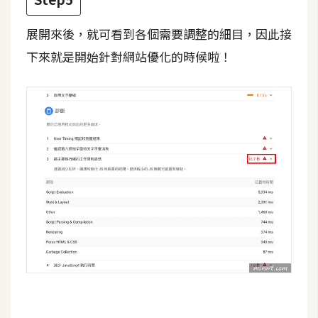
架
設
展開來後，就可看到各個需要調整的細目，因此接
下來就是開始針對網站優化的時候啦！
主
機
與
網
域
S
E
O
工
具
免
費