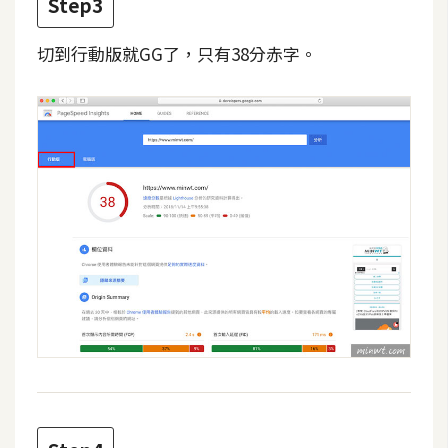
Step3
d
P
r
切到行動版就GG了，只有38分赤字。
e
s
s
安
裝
與
設
定
外
掛
實
作
電
商