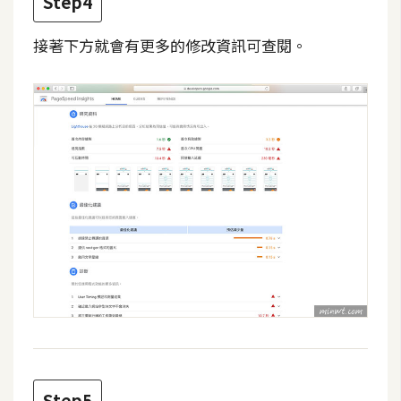
Step4
W
接著下方就會有更多的修改資訊可查閱。
o
o
C
o
m
m
e
r
c
e
金
流
物
流
Step5