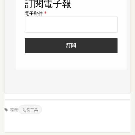
S
S
J
a
v
a
S
c
r
i
p
t
標籤
站長工具
U
I
/