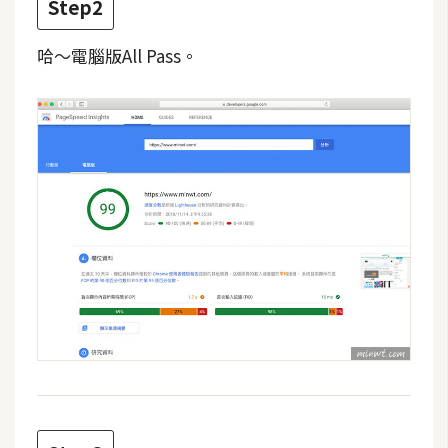
費
Step2
圖
庫
哈～電腦版All Pass。
免
費
字
型
網
站
架
設
W
o
r