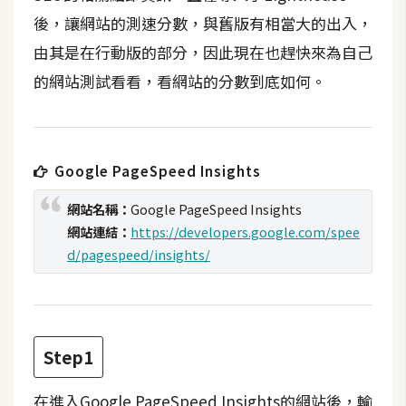
t
後，讓網站的測速分數，與舊版有相當大的出入，
r
由其是在行動版的部分，因此現在也趕快來為自己
a
t
的網站測試看看，看網站的分數到底如何。
o
r
Google PageSpeed Insights
去
背
網站名稱：
Google PageSpeed Insights
與
網站連結：
https://developers.google.com/spee
合
d/pagespeed/insights/
成
攝
影
Step1
商
品
在進入Google PageSpeed Insights的網站後，輸