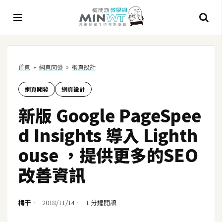
A
首頁
»
網頁開發
»
網頁設計
I
網頁開發
網頁設計
A
I
新版 Google PageSpee
工
具
d Insights 導入 Lighth
C
ouse ，提供更多的SEO
h
改善資訊
a
t
G
梅干
2018/11/14
1 分鐘閱讀
P
T