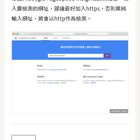
攝
入要檢測的網址，建議最好加入https，否則單純
影
輸入網址，將會以http作為檢測。
手
機
攝
影
器
材
操
控
資
源
免