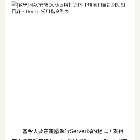
G
e
m
i
n
i
A
I
生
成
圖
片
當今天要在電腦執行Server端的程式，就得
影
片