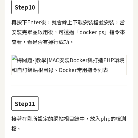
o
Step10
c
k
再按下Enter後，就會線上下載安裝檔並安裝，當
e
安裝完畢並啟用後，可透過「docker ps」指令來
r
查看，看是否有運行成功。
伺
服
器
設
定
資
源
Step11
接著在剛所設定的網站根目錄中，放入php的檢測
免
費
檔。
圖