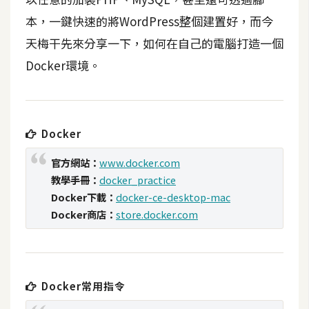
t
本，一鍵快速的將WordPress整個建置好，而今
r
天梅干先來分享一下，如何在自己的電腦打造一個
a
t
Docker環境。
o
r
Docker
去
背
官方網站：
www.docker.com
與
教學手冊：
docker_practice
合
Docker下載：
docker-ce-desktop-mac
成
Docker商店：
store.docker.com
攝
影
商
Docker常用指令
品