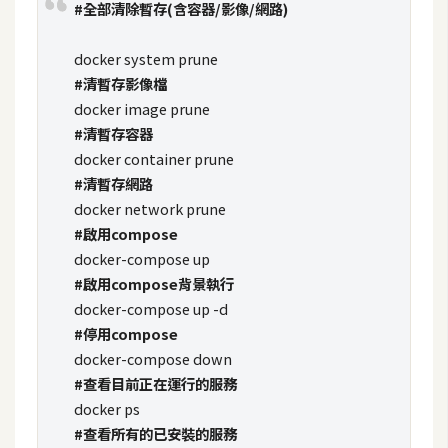
攝
#全部清除暫存(含容器/影像/網路)
影
docker system prune
#清暫存影像檔
手
docker image prune
機
#清暫存容器
攝
docker container prune
影
#清暫存網路
docker network prune
#啟用compose
器
docker-compose up
材
#啟用compose背景執行
操
docker-compose up -d
控
#停用compose
資
docker-compose down
源
#查看目前正在運行的服務
docker ps
免
#查看所有的已安裝的服務