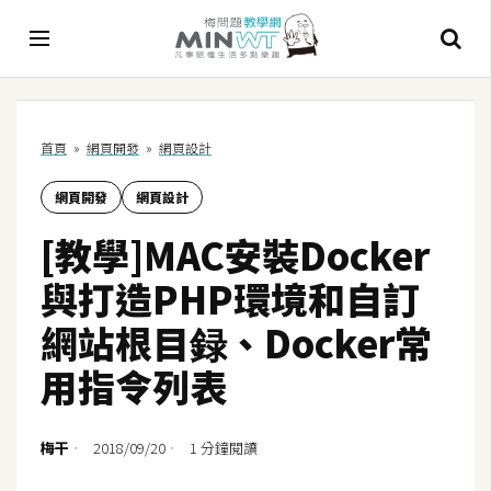
A
首頁
»
網頁開發
»
網頁設計
I
網頁開發
網頁設計
A
I
[教學]MAC安裝Docker
工
具
與打造PHP環境和自訂
C
網站根目録、Docker常
h
用指令列表
a
t
G
梅干
2018/09/20
1 分鐘閱讀
P
T