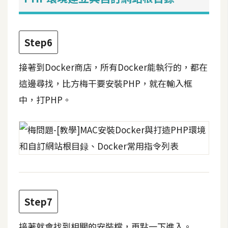
空
間
Step6
網
接著到Docker商店，所有Docker能執行的，都在
頁
這邊尋找，比方梅干要安裝PHP，就在輸入框
設
中，打PHP。
計
前
端
H
T
M
Step7
L
/
接著就會找到相關的安裝檔，再點一下進入。
C