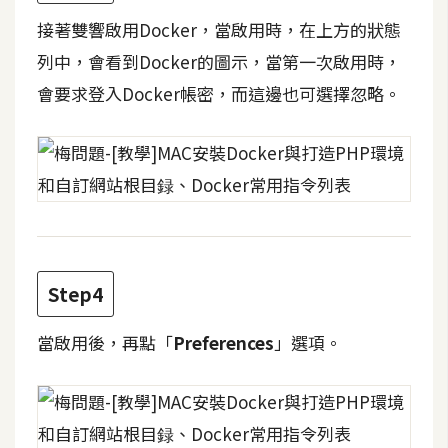
接著雙響啟用Docker，當啟用時，在上方的狀態
W
列中，會看到Docker的圖示，當第一次啟用時，
o
o
會要求登入Docker帳密，而這邊也可選擇忽略。
C
o
m
m
e
r
c
e
Step4
當啟用後，再點「
Preferences
」選項。
金
流
物
流