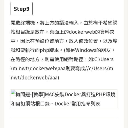
U
Step9
X
開啟終端機，將上方的語法輸入，由於梅干希望網
站根目錄是放在，桌面上的dockerweb的資料夾
R
W
中，因此在預設位置前方，放入修改位置，以及埠
D
號和要執行的php版本。(如是Windows的朋友，
網
在路徑的地方，則需使用絕對路徑，如:C:\Users
頁
\minwt\dockerweb\aaa則要寫成//c/Users/mi
後
端
nwt/dockerweb/aaa)
P
H
P
D