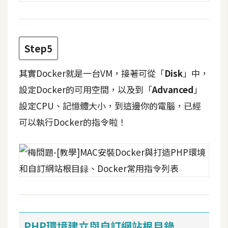
架
設
主
Step5
機
與
其實Docker就是一台VM，接著可從「
Disk
」中，
網
設定Docker的可用空間，以及到「
Advanced
」
域
設定CPU、記憶體大小，到這邊你的電腦，已經
可以執行Docker的指令啦！
S
E
O
工
具
免
費
PHP環境建立與自訂網站根目錄