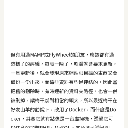
b
e
P
h
o
t
o
但有用過MAMP或FlyWheel的朋友，應該都有過
s
這樣子的經驗，每隔一陣子，軟體就會要求更新，
h
o
一旦更新後，就會發現原來網站根目錄的東西又會
p
備份一份出來，而這些資料有些是連結的，因此當
把舊的刪除時，有時連新的資料夾路徑，也會一併
I
被刪掉，讓梅干感到相當的頭大，所以最近梅干在
l
好友山羊的勸說下，改用了Docker，而什麼是Do
l
cker，其實它就有點像是一台虛擬機，透過它可
u
s
以任意的加裝PHP、MySQL，甚至還可透過腳