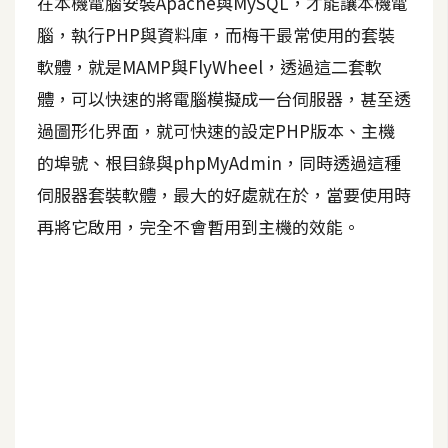
在本機電腦安裝Apache與MySQL，才能讓本機電
腦，執行PHP與資料庫，而梅干最常使用的套裝
A
I
軟體，就是MAMP與FlyWheel，透過這二套軟
應
用
體，可以快速的將電腦模擬成一台伺服器，甚至透
過圖形化界面，就可快速的設定PHP版本、主機
設
計
的埠號、根目錄與phpMyAdmin，同時透過這種
伺服器套裝軟體，最大的好處就在於，當要使用時
再將它啟用，完全不會暫用到主機的效能。
網
站
影
像
A
d
o