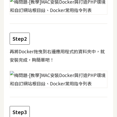
d
P
r
e
s
s
安
Step2
裝
與
再將Docker拖曳到右邊應用程式的資料夾中，就
設
安裝完成，夠簡單吧！
定
外
掛
實
作
電
Step3
商