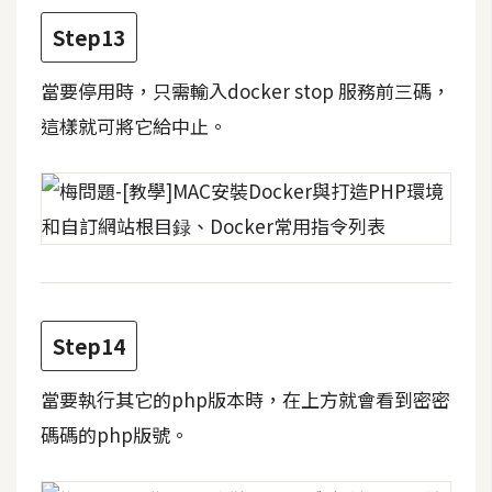
開
Step13
發
當要停用時，只需輸入docker stop 服務前三碼，
這樣就可將它給中止。
熱
門
文
章
全
站
Step14
導
覽
當要執行其它的php版本時，在上方就會看到密密
碼碼的php版號。
合