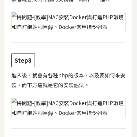
S
S
J
a
v
a
Step8
S
c
進入後，就會有各種php的版本，以及要如何來安
r
裝，而下方這就是它的安裝語法。
i
p
t
U
I
/