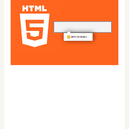
G
e
m
i
n
i
A
I
生
成
圖
片
影
片