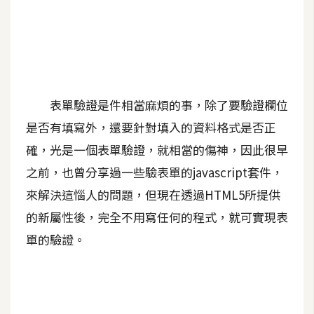
A
I
應
用
設
表單驗證是件相當麻煩的事，除了要驗證欄位
計
是否有填寫外，還要針對填入的資料格式是否正
確，光是一個表單驗證，就相當的傷神，因此很早
網
之前，也曾分享過一些驗表單的javascript套件，
站
來解決這惱人的問題，但現在透過HTML5所提供
的新屬性後，完全不用寫任何的程式，就可實現表
影
單的驗證。
像
A
d
o