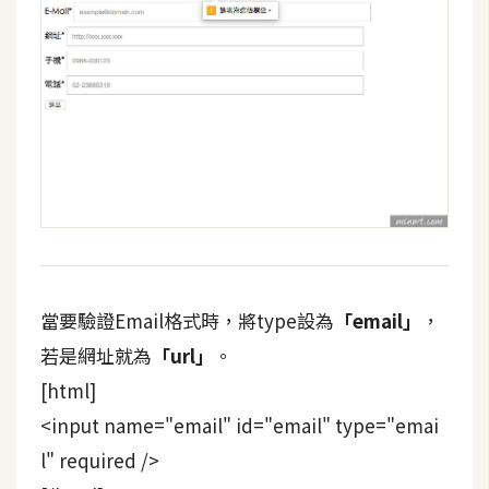
攝
影
手
機
攝
影
器
材
操
當要驗證Email格式時，將type設為
「email」
，
控
若是網址就為
「url」
。
資
[html]
源
<input name="email" id="email" type="emai
l" required />
免