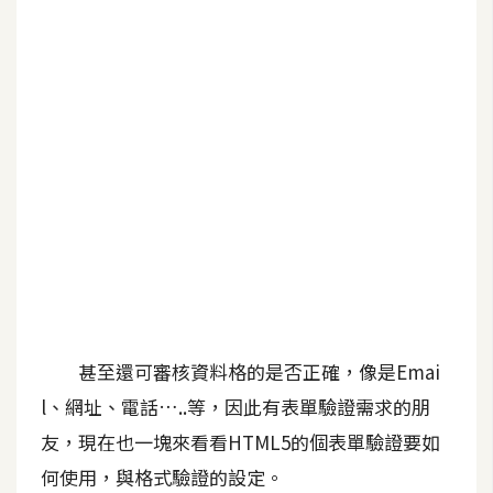
b
e
P
h
o
t
o
s
h
o
p
甚至還可審核資料格的是否正確，像是Emai
I
l
l、網址、電話…..等，因此有表單驗證需求的朋
l
友，現在也一塊來看看HTML5的個表單驗證要如
u
何使用，與格式驗證的設定。
s