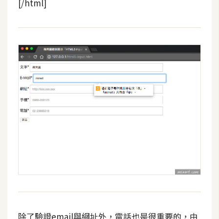
費
[/html]
圖
庫
免
費
字
型
網
站
架
設
W
o
r
除了驗證email與網址外，電話也是很重要的，由