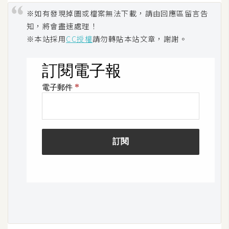
空
※如有發現掉圖或檔案無法下載，請由回應區留言告
間
知，將會盡速處理！
※本站採用
CC授權
請勿轉貼本站文章，謝謝。
網
頁
設
計
前
端
H
T
M
L
/
C