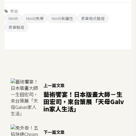
S
標籤
S
html5
html5教學
html5新屬性
表單格式驗證
表單驗證
J
a
v
a
S
c
r
i
上一篇文章
p
藝術饗宴！日本版畫大師－生
t
田宏司，來台策展「天母Galv
in家人生活」
U
I
下一篇文章
/