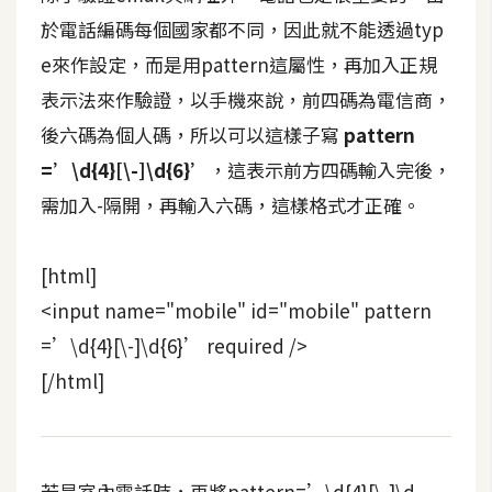
d
P
於電話編碼每個國家都不同，因此就不能透過typ
r
e
e來作設定，而是用pattern這屬性，再加入正規
s
s
表示法來作驗證，以手機來說，前四碼為電信商，
後六碼為個人碼，所以可以這樣子寫
pattern
安
=’\d{4}[\-]\d{6}’
，這表示前方四碼輸入完後，
裝
需加入-隔開，再輸入六碼，這樣格式才正確。
與
設
定
[html]
<input name="mobile" id="mobile" pattern
外
=’\d{4}[\-]\d{6}’ required />
掛
[/html]
實
作
電
商
若是室內電話時，再將pattern=’\d{4}[\-]\d