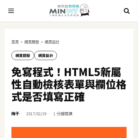
A
首頁
»
網頁開發
»
網頁設計
I
網頁開發
網頁設計
A
I
免寫程式！HTML5新屬
工
具
性自動檢核表單與欄位格
C
式是否填寫正確
h
a
t
梅干
2017/02/19
1 分鐘閱讀
G
P
T