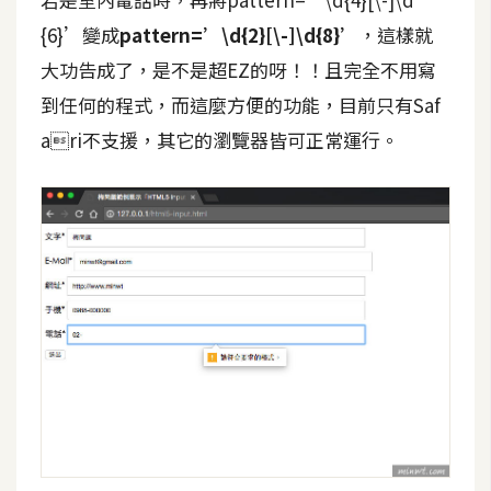
{6}’變成
pattern=’\d{2}[\-]\d{8}’
，這樣就
W
大功告成了，是不是超EZ的呀！！且完全不用寫
o
o
到任何的程式，而這麼方便的功能，目前只有Saf
C
ari不支援，其它的瀏覽器皆可正常運行。
o
m
m
e
r
c
e
金
流
物
流