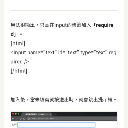
t
r
a
用法很簡單，只需在input的標籤加入
「require
t
o
d」
。
r
[html]
<input name="text" id="text" type="text" req
去
uired />
背
[/html]
與
合
成
攝
加入後，當未填寫就按送出時，就會跳出提示框。
影
商
品