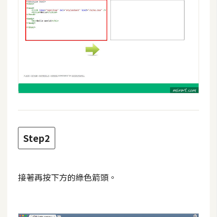
攝
影
手
機
攝
影
器
材
Step2
操
控
資
接著再按下方的綠色箭頭。
源
免