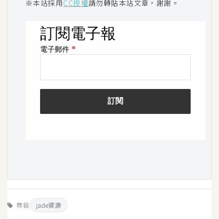
※本站採用
CC授權
請勿轉貼本站文章，謝謝。
架
設
主
機
與
網
域
S
E
O
工
具
免
標籤
jade資源
費