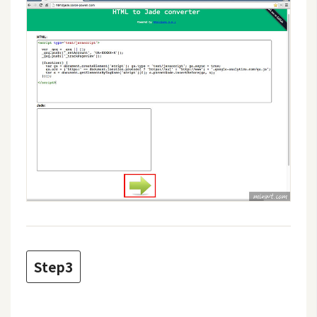
費
圖
庫
免
費
字
型
網
站
架
設
Step3
W
o
r