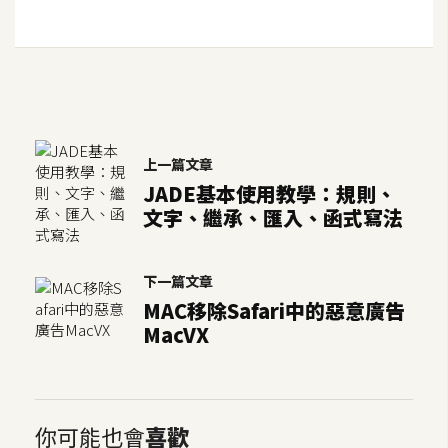
空
間
網
頁
上一篇文章
設
JADE基本使用教學：規則、
計
文字、繼承、匯入、函式寫法
前
端
下一篇文章
MAC移除Safari中的惡意廣告
H
MacVX
T
M
L
/
你可能也會
喜歡
C