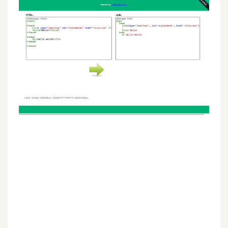
G
e
m
i
n
i
A
I
生
成
圖
片
影
片