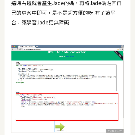
d
這時右邊就會產生Jade的碼，再將Jade碼貼回自
P
r
己的專案中即可，是不是超方便的呀!有了這平
e
s
台，讓學習Jade更無障礙。
s
安
裝
與
設
定
外
掛
實
作
電
商