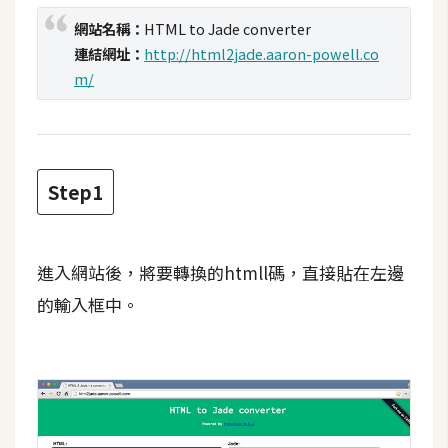
t
網站名稱：
HTML to Jade converter
r
連結網址：
http://html2jade.aaron-powell.co
a
m/
t
o
r
Step1
去
背
與
進入網站後，將要轉換的htmll碼，直接貼在左邊
合
成
的輸入框中。
攝
影
商
品