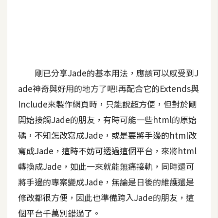
A
I
應
用
設
剛已分享Jade的基本用法，應該可以感受到J
計
ade神奇與好用的地方了吧!再配合它的Extends與
Include來製作網頁時，只能說超方便，但對於剛
網
開始接觸Jade的朋友，有時可能一些html的原始
站
碼，不知怎改寫成Jade，或是要將手邊的html改
寫成Jade，這時不妨可透過這個平台，來將html
影
轉換成Jade，如此一來就能無痛接軌，同時還可
像
將手邊的專案變成Jade，無論是日後的維護還是
修改都很方便，因此也準備跨入Jade的朋友，這
A
d
個平台千萬別錯過了。
o