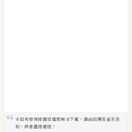
W
o
o
C
o
m
m
e
r
c
e
金
流
物
※如有發現掉圖或檔案無法下載，請由回應區留言告
流
知，將會盡速處理！