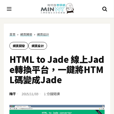
A
首頁
»
網頁開發
»
網頁設計
I
網頁開發
網頁設計
A
I
HTML to Jade 線上Jad
工
具
e轉換平台，一鍵將HTM
C
L碼變成Jade
h
a
t
梅干
2015/11/03
1 分鐘閱讀
G
P
T