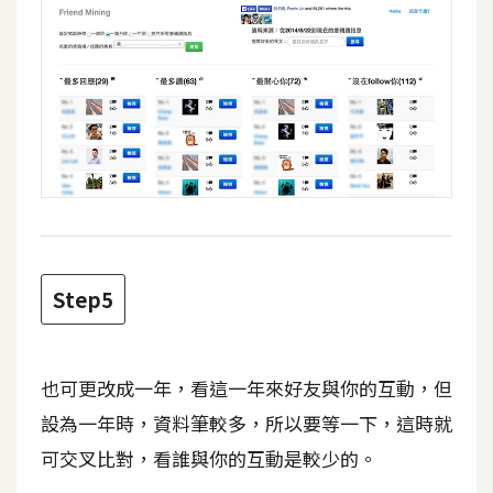
W
o
o
C
o
m
m
e
r
c
Step5
e
金
也可更改成一年，看這一年來好友與你的互動，但
流
設為一年時，資料筆較多，所以要等一下，這時就
物
可交叉比對，看誰與你的互動是較少的。
流