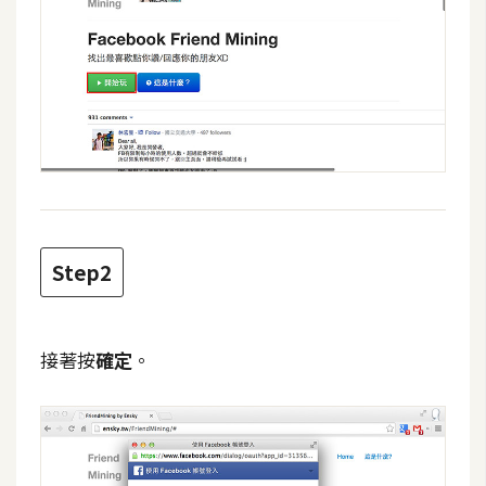
攝
影
手
機
攝
影
器
Step2
材
操
控
接著按
確定
。
資
源
免