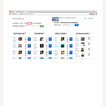
架
設
主
機
與
網
域
S
E
O
工
具
免
費