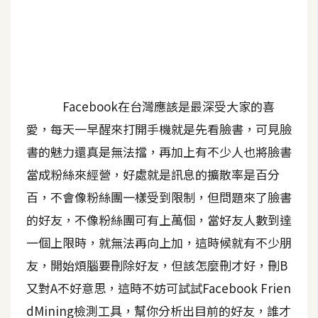
A
I
應
用
設
Facebook在台灣應該是最深受大家的喜
計
愛，每天一早醒來打開手機就是先看臉書，可見臉
書的魅力還真是無法擋，再加上有不少人也將臉書
網
當成粉絲來經營，好處就是訊息的擴散率是百分
站
百，不會像粉絲團一樣受到限制，但問題來了臉書
的好友，不像粉絲團可有上萬個，當好友人數到達
影
一個上限時，就無法再向上加，這時候就有不少朋
像
友，開始煩腦要刪除好友，但該怎麼刪才好，刪B
又對A不好意思，這時不妨可試試Facebook Frien
A
d
dMining檢測工具，幫你分析出目前的好友，誰才
o