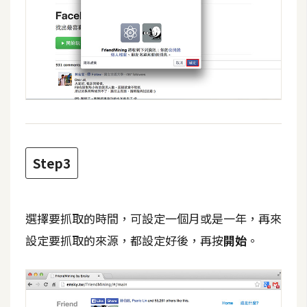
費
圖
庫
免
費
字
型
Step3
網
站
選擇要抓取的時間，可設定一個月或是一年，再來
架
設定要抓取的來源，都設定好後，再按
開始
。
設
W
o
r