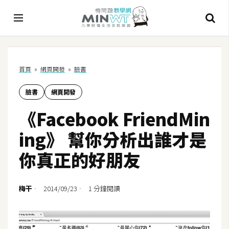
A
首頁
»
網頁開發
»
臉書
I
臉書
網頁開發
A
I
《Facebook FriendMin
工
具
ing》 幫你分析出誰才是
C
你真正的好朋友
h
a
t
梅干
2014/09/23
1 分鐘閱讀
G
P
T