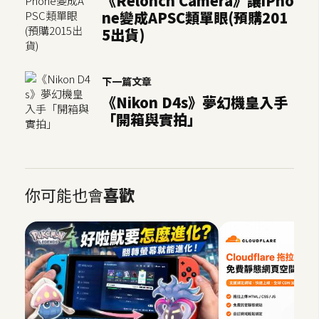
《Relonch Camera》讓iPho
U
ne變成APSC類單眼(預購201
X
5出貨)
R
下一篇文章
W
《Nikon D4s》夢幻機皇入手
D
「開箱與實拍」
網
頁
後
端
你可能也會
喜歡
P
H
P
D