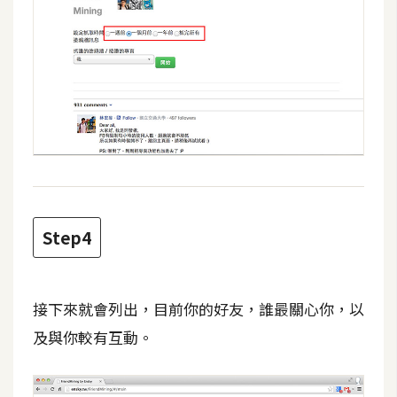
d
P
r
e
s
s
安
裝
與
設
定
Step4
外
掛
接下來就會列出，目前你的好友，誰最關心你，以
實
作
及與你較有互動。
電
商