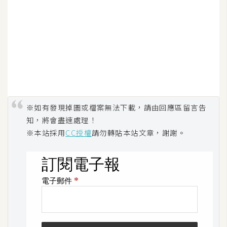
空
間
網
頁
設
計
※如有發現掉圖或檔案無法下載，請由回應區留言告
知，將會盡速處理！
前
※本站採用
CC授權
請勿轉貼本站文章，謝謝。
端
H
T
M
L
/
C