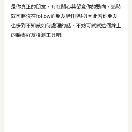
b
是你真正的朋友，有在關心與留意你的動向，這時
e
就可將沒在follow的朋友給刪除啦!因此若你朋友
P
也多到不知該如何處理的話，不妨可試試這個線上
h
的臉書好友檢測工具吧!
o
t
o
s
h
o
p
I
l
l
u
s