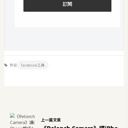
S
S
J
a
v
a
S
標籤
facebook工具
c
r
i
p
t
U
上一篇文章
I
/