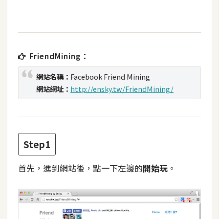
t
r
a
t
o
FriendMining：
r
網站名稱：
Facebook Friend Mining
網站網址：
http://ensky.tw/FriendMining/
去
背
與
合
Step1
成
攝
首先，進到網站後，點一下左邊的
開始玩
。
影
商
品