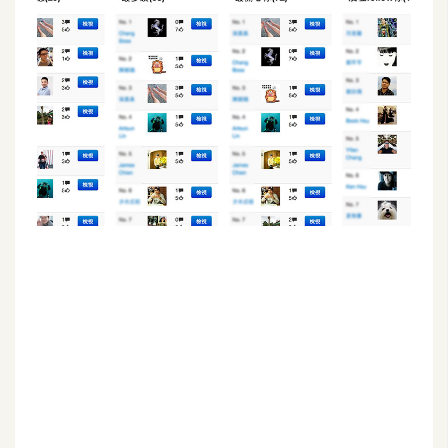
G
e
m
i
n
i
A
I
生
成
圖
片
影
片