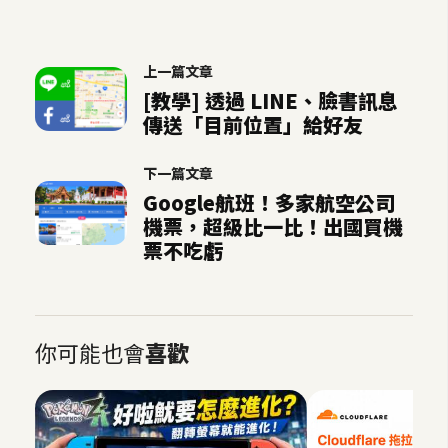
示
上一篇文章
免
[教學] 透過 LINE、臉書訊息
費
傳送「目前位置」給好友
版
型
下一篇文章
Google航班！多家航空公司
機票，超級比一比！出國買機
M
票不吃虧
A
C
你可能也會
喜歡
開
箱
梅