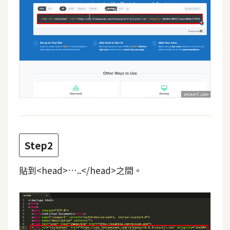
攝
影
手
機
攝
影
器
材
Step2
操
控
貼到<head>…..</head>之間。
資
源
免