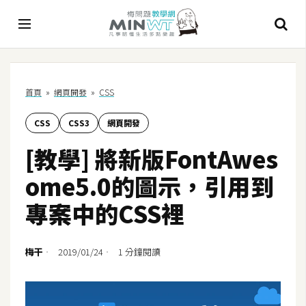
A
首頁
»
網頁開發
»
CSS
I
CSS
CSS3
網頁開發
A
I
[教學] 將新版FontAwes
工
具
ome5.0的圖示，引用到
C
專案中的CSS裡
h
a
t
梅干
2019/01/24
1 分鐘閱讀
G
P
T