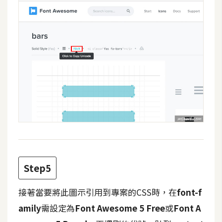
W
o
o
C
o
m
m
e
r
c
e
Step5
金
流
接著當要將此圖示引用到專案的CSS時，在
font-f
物
amily
需設定為
Font Awesome 5 Free
或
Font A
流