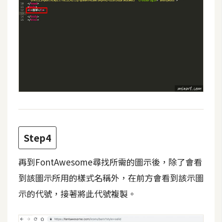
d
P
r
e
s
s
安
裝
與
設
定
Step4
外
再到FontAwesome尋找所需的圖示後，除了會看
掛
實
到該圖示所用的樣式名稱外，在前方會看到該示圖
作
示的代號，接著將此代號複製。
電
商