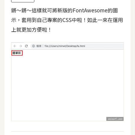
空
鏘～鏘～這樣就可將新版的FontAwesome的圖
間
示，套用到自己專案的CSS中啦！如此一來在運用
上就更加方便啦！
網
頁
設
計
前
端
H
T
M
L
/
C