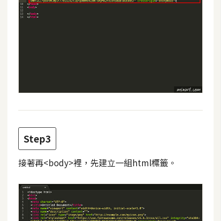
費
圖
庫
免
費
字
型
網
Step3
站
架
接著再<body>裡，先建立一組html標籤。
設
W
o
r