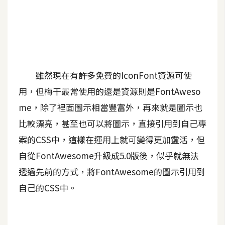
A
I
應
用
設
雖然現在有許多免費的IconFont資源可使
計
用，但梅干最常使用的還是資源則是FontAweso
me，除了裡面圖示相當豐富外，再來就是圖示也
網
比較漂亮，甚至也可以將圖示，直接引用到自己專
站
案的CSS中，這樣在運用上就可變得更加靈活，但
自從FontAwesome升級成5.0版後，似乎就無法
影
透過先前的方式，將FontAwesome的圖示引用到
像
自己的CSS中。
A
d
o