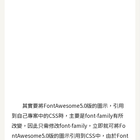
b
e
P
h
o
t
o
s
h
o
p
其實要將FontAwesome5.0版的圖示，引用
I
l
到自己專案中的CSS時，主要是font-family有所
l
改變，因此只需修改font-family，立即就可將Fo
u
ntAwesome5.0版的圖示引用到CSS中，由於Font
s