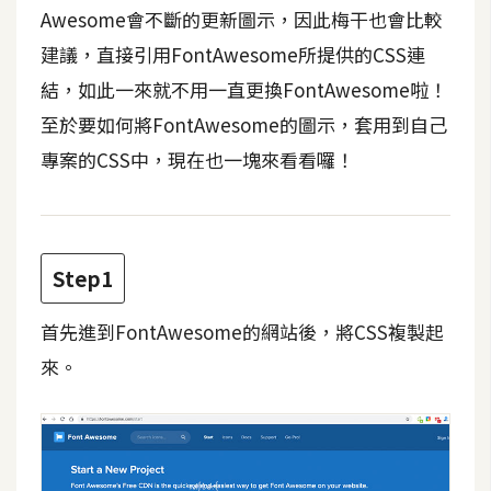
t
Awesome會不斷的更新圖示，因此梅干也會比較
r
建議，直接引用FontAwesome所提供的CSS連
a
結，如此一來就不用一直更換FontAwesome啦！
t
o
至於要如何將FontAwesome的圖示，套用到自己
r
專案的CSS中，現在也一塊來看看囉！
去
背
與
Step1
合
成
首先進到FontAwesome的網站後，將CSS複製起
來。
攝
影
商
品