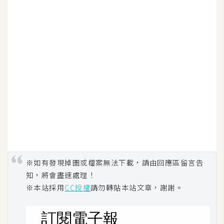
U
X
R
W
D
網
頁
後
端
P
※如有發現掉圖或檔案無法下載，請由回應區留言告
H
知，將會盡速處理！
P
※本站採用
CC授權
請勿轉貼本站文章，謝謝。
D