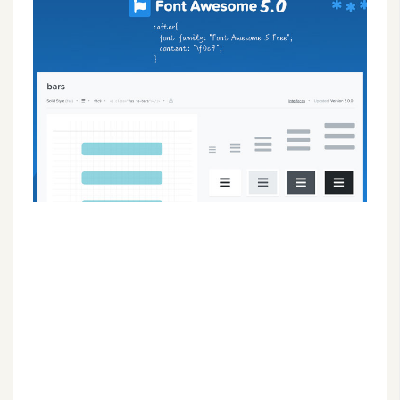
G
e
m
i
n
i
A
I
生
成
圖
片
影
片