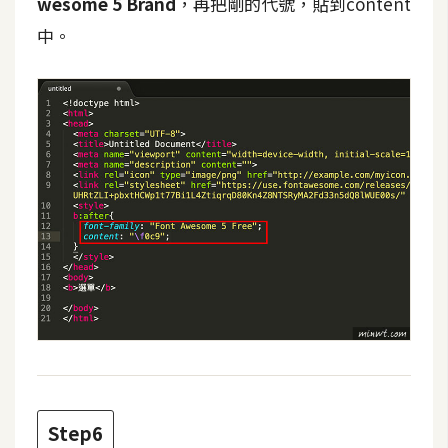
wesome 5 Brand
，再把剛的代號，貼到content
架
設
中。
主
機
與
網
域
S
E
O
工
具
免
Step6
費