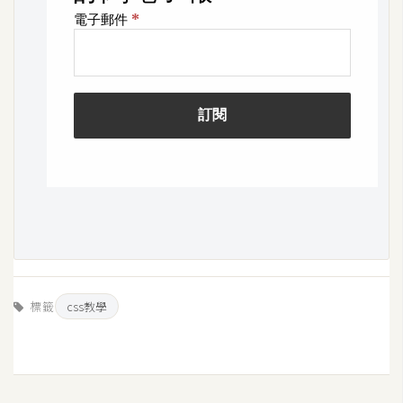
o
c
k
e
r
伺
服
器
設
定
資
源
標籤
css教學
免
費
圖