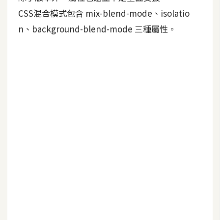
b
e
CSS混合模式包含 mix-blend-mode、isolatio
n、background-blend-mode 三種屬性。
P
h
o
t
o
s
h
o
p
I
l
l
u
s