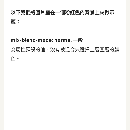
費
圖
以下我們將圖片壓在一個粉紅色的背景上來做示
庫
範：
免
mix-blend-mode: normal 一般
費
字
為屬性預設的值，沒有被混合只選擇上層圖層的顏
型
色。
網
站
架
設
W
o
r