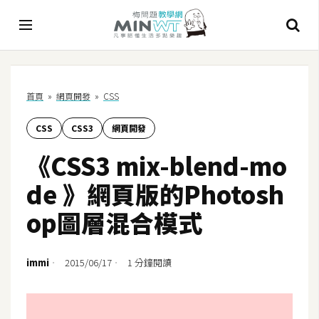
A
首頁
»
網頁開發
»
CSS
I
CSS
CSS3
網頁開發
A
I
《CSS3 mix-blend-mo
工
具
de 》網頁版的Photosh
C
op圖層混合模式
h
a
t
immi
2015/06/17
1 分鐘閱讀
G
P
T