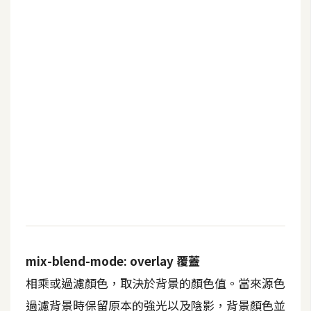
架
設
主
機
與
網
域
S
E
O
工
具
mix-blend-mode: overlay 覆蓋
相乘或過濾顏色，取決於背景的顏色值。當來源色
免
費
過濾背景時保留原本的強光以及陰影，背景顏色並