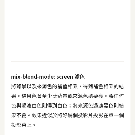
W
o
o
C
o
m
m
e
r
mix-blend-mode: screen 濾色
c
e
將背景以及來源色的補值相乘，得到補色相乘的結
果。結果色會至少比背景或來源色還要亮。將任何
色與過濾白色則得到白色；將來源色過濾黑色則結
金
流
果不變。效果近似於將好幾個投影片投影在單一個
物
投影幕上。
流