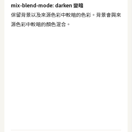
mix-blend-mode: darken 變暗
S
S
保留背景以及來源色彩中較暗的色彩。背景會與來
源色彩中較暗的顏色混合。
J
a
v
a
S
c
r
i
p
t
U
I
/