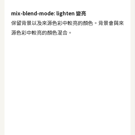
U
mix-blend-mode: lighten 變亮
X
保留背景以及來源色彩中較亮的顏色。背景會與來
源色彩中較亮的顏色混合。
R
W
D
網
頁
後
端
P
H
P
D