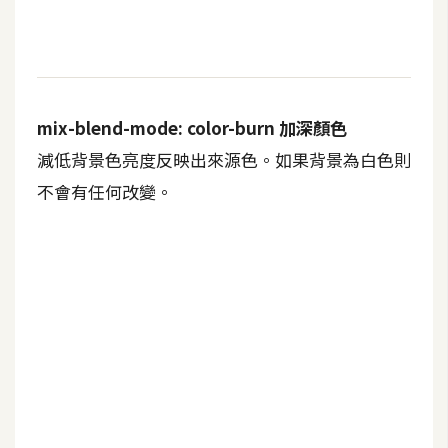
示
免
費
mix-blend-mode: color-burn 加深顏色
版
型
減低背景色亮度反映出來源色。如果背景為白色則
不會有任何改變。
M
A
C
開
箱
梅