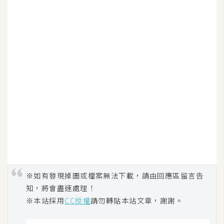
※如有發現掉圖或檔案無法下載，請由回應區留言告
知，將會盡速處理！
※本站採用
CC授權
請勿轉貼本站文章，謝謝。