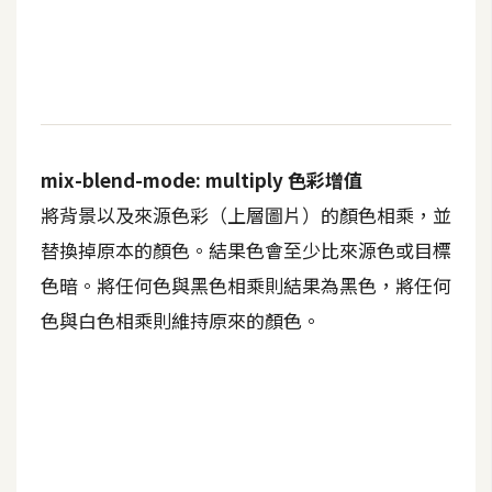
d
P
r
e
s
s
安
mix-blend-mode: multiply 色彩增值
裝
與
將背景以及來源色彩（上層圖片）的顏色相乘，並
設
替換掉原本的顏色。結果色會至少比來源色或目標
定
色暗。將任何色與黑色相乘則結果為黑色，將任何
色與白色相乘則維持原來的顏色。
外
掛
實
作
電
商