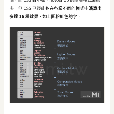
攝
多，但 CSS 已經能夠在各種不同的模式中
演算出
影
多達 16 種效果，如上圖粉紅色的字
。
手
機
攝
影
器
材
操
控
資
源
免