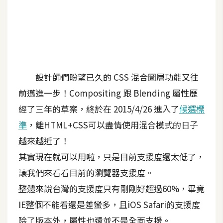
A
I
應
用
設
設計師們盼望已久的 CSS 混合圖層功能又往
計
前邁進一步！Compositing 跟 Blending 屬性歷
經了三年的草案，終於在 2015/4/26 進入了
候選標
網
準
，離HTML+CSS可以盡情使用混合模式的日子
站
越來越近了！
其實現在就可以用啦，只是目前支援度還太低了，
影
讓我們來看看目前的瀏覽器支援度。
像
整體來說台灣的支援度只有剛剛好超過60%，畢竟
A
IE整個不能看還是差蠻多，且iOS Safari的支援度
d
o
除了版本外，屬性也還並不是全面支援。