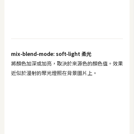
作
提
案
mix-blend-mode: soft-light 柔光
將顏色加深或加亮，取決於來源色的顏色值。效果
近似於漫射的聚光燈照在背景圖片上。