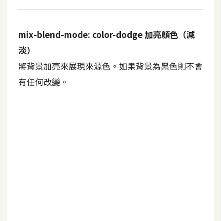
o
c
k
mix-blend-mode: color-dodge 加亮顏色（減
e
淡）
r
將背景加亮來展現來源色。如果背景為黑色則不會
有任何改變。
伺
服
器
設
定
資
源
免
費
圖