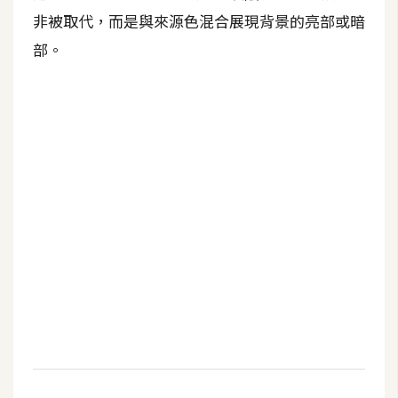
空
非被取代，而是與來源色混合展現背景的亮部或暗
間
部。
網
頁
設
計
前
端
H
T
M
L
/
C