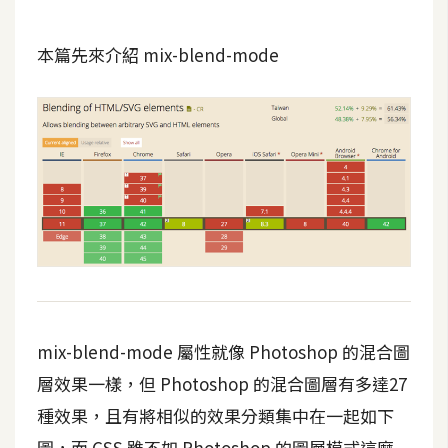
t
r
本篇先來介紹 mix-blend-mode
a
t
o
r
去
背
與
合
成
攝
mix-blend-mode 屬性就像 Photoshop 的混合圖
影
層效果一樣，但 Photoshop 的混合圖層有多達27
商
種效果，且有將相似的效果分類集中在一起如下
品
圖，而 CSS 雖不如 Photoshop 的圖層模式這麼