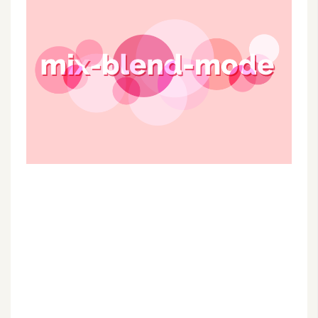
G
e
m
i
n
i
A
I
生
成
圖
片
影
片