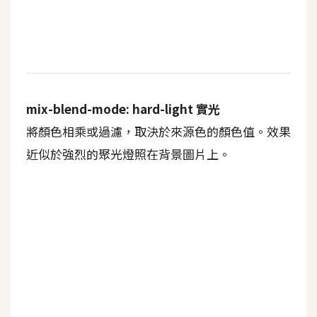
開
發
熱
門
mix-blend-mode: hard-light 實光
文
將顏色相乘或過濾，取決於來源色的顏色值。效果
章
近似於強烈的聚光燈照在背景圖片上。
全
站
導
覽
合