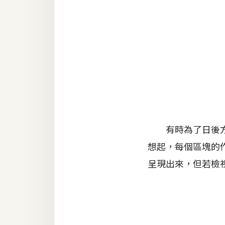
金流物流
架設
主機與網域
SEO 工具
免費空間
網頁設計
有時為了日後方便
想起，每個區塊的
前端
呈現出來，但若檢
HTML / CSS
JavaScript
UI / UX