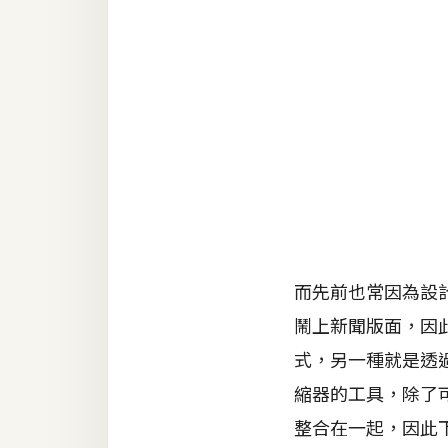
RWD 網頁
後端
PHP
Docker
伺服器設定
資源
免費圖示
免費版型
而先前也常因為設
鬧上新聞版面，因
式，另一種就是透過
MAC
縮器的工具，除了可
整合在一起，因此下
開箱