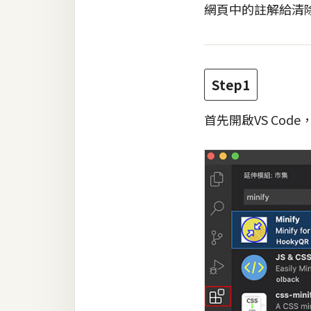
網頁中的註解給清
梅開發
熱門文章
Step1
首先開啟VS Co
全站導覽
合作提案