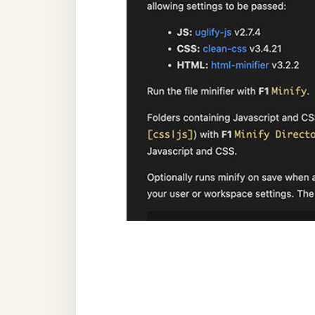
器材操控
資源
免費圖庫
免費字型
網站架設
WordPress
安裝與設定
外掛實作
電商
WooCommerce