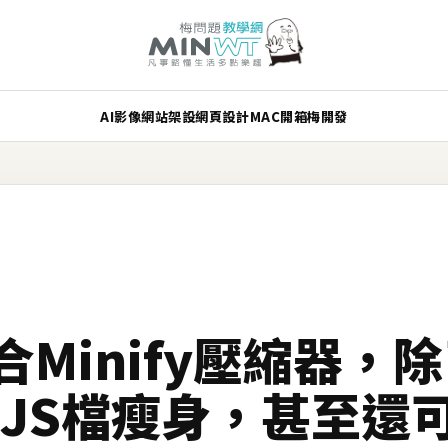
AI
影像
網站架設
網頁設計
MAC
開箱
梅開發
整合Minify壓縮器，
、JS檔瘦身，甚至還