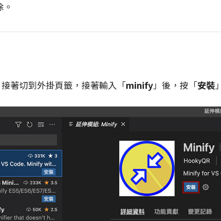
除。
de，接著切到外掛頁籤，接著輸入「
minify
」後，按「
安裝