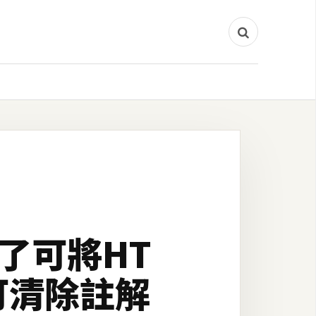
除了可將HT
可清除註解