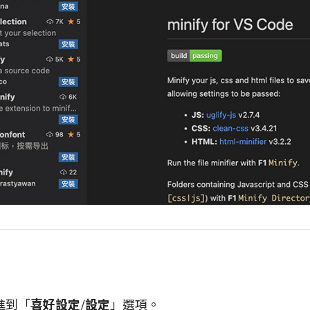
進到「
喜好設定
/
設定
」選項。