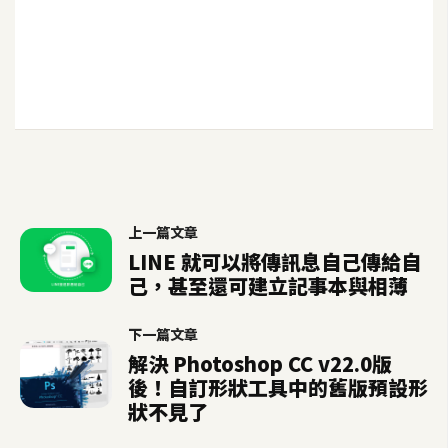
S
S
J
a
v
a
S
c
上一篇文章
r
LINE 就可以將傳訊息自己傳給自
i
己，甚至還可建立記事本與相薄
p
t
下一篇文章
解決 Photoshop CC v22.0版
後！自訂形狀工具中的舊版預設形
U
狀不見了
I
/