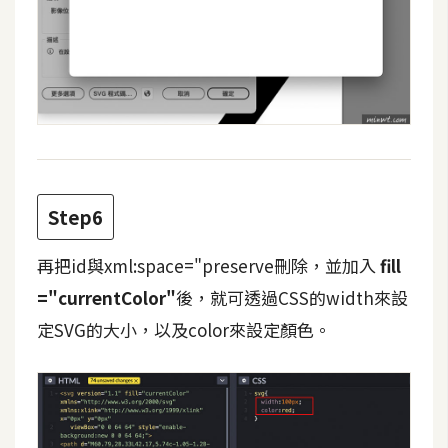
架
設
主
機
與
網
域
Step6
S
再把id與xml:space="preserve刪除，並加入
fill
E
="currentColor"
後，就可透過CSS的width來設
O
工
定SVG的大小，以及color來設定顏色。
具
免
費