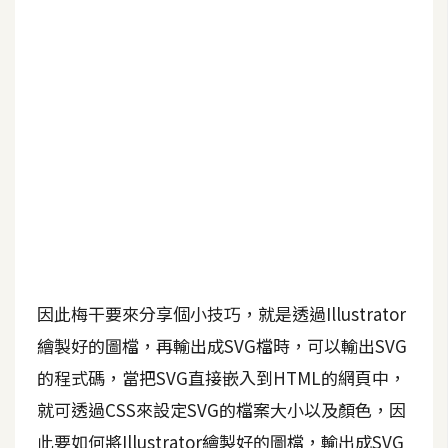
b
e
P
h
o
t
o
s
h
o
p
因此梅干要來分享個小技巧，就是透過Illustrator
I
繪製好的圖檔，再輸出成SVG檔時，可以輸出SVG
l
的程式碼，當把SVG直接嵌入到HTML的網頁中，
l
就可透過CSS來設定SVG的檔案大小以及顏色，因
u
s
此要如何將Illustrator繪製好的圖檔，輸出成SVG