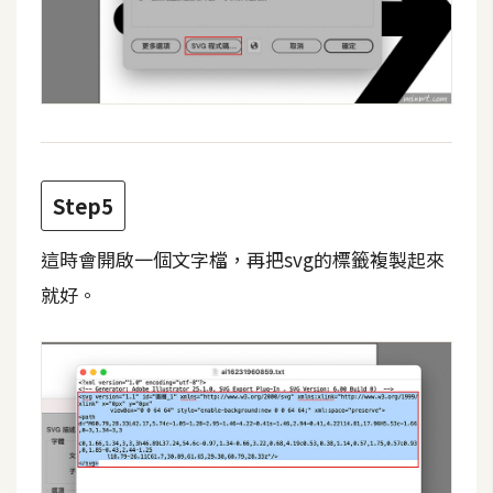
W
o
o
C
o
m
m
Step5
e
r
這時會開啟一個文字檔，再把svg的標籤複製起來
c
就好。
e
金
流
物
流