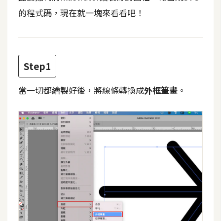
t
的程式碼，現在就一塊來看看吧！
r
a
t
o
Step1
r
當一切都繪製好後，將線條轉換成
外框筆畫
。
去
背
與
合
成
攝
影
商
品