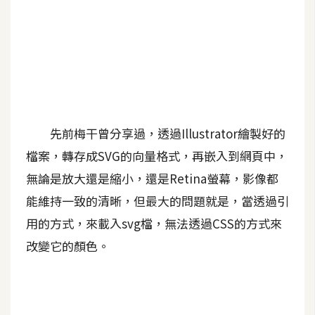
A
I
應
用
設
計
先前梅干曾分享過，透過Illustrator繪製好的
檔案，轉存成SVG的向量格式，再嵌入到網頁中，
網
無論是放大還是縮小，還是Retina螢幕，影像都
站
能維持一致的清晰，但最大的問題就是，當透過引
用的方式，來載入svg檔，無法透過CSS的方式來
影
改變它的顏色。
像
A
d
o