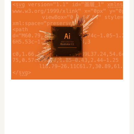
G
e
m
i
n
i
A
I
生
成
圖
片
影
片