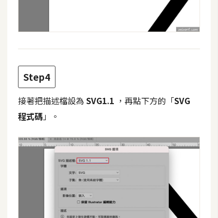
d
P
r
e
s
s
安
Step4
裝
與
接著把描述檔設為
SVG1.1
，再點下方的「
SVG
設
定
程式碼
」。
外
掛
實
作
電
商