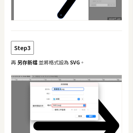
費
圖
庫
免
費
Step3
字
型
再
另存新檔
並將格式設為
SVG
。
網
站
架
設
W
o
r