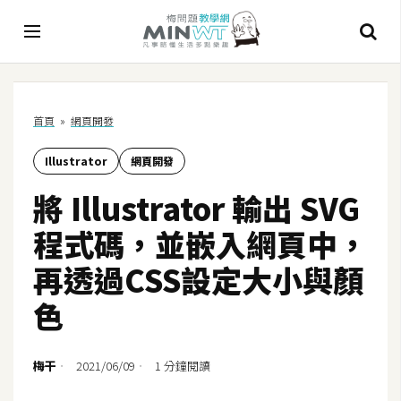
A
首頁
»
網頁開發
I
Illustrator
網頁開發
A
I
將 Illustrator 輸出 SVG
工
具
程式碼，並嵌入網頁中，
C
再透過CSS設定大小與顏
h
色
a
t
G
梅干
2021/06/09
1 分鐘閱讀
P
T