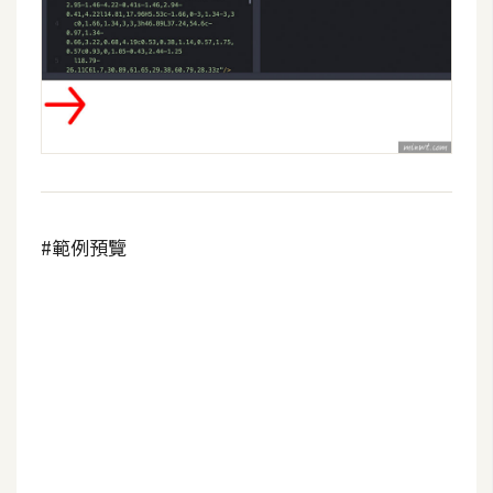
空
間
網
頁
設
計
#範例預覽
前
端
H
T
M
L
/
C