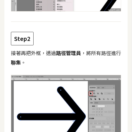
攝
影
手
機
Step2
攝
影
接著再把外框，透過
路徑管理員
，將所有路徑進行
聯集
。
器
材
操
控
資
源
免