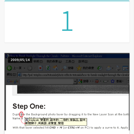
1
A
I
應
用
設
計
2009/05/14
網
站
影
像
A
d
o