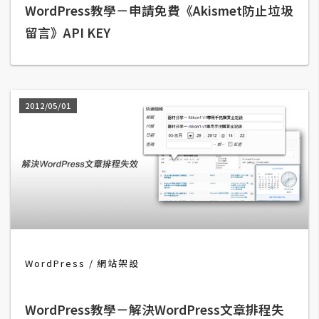
WordPress教學－申請免費《Akismet防止垃圾
A
留言》API KEY
I
應
用
設
2012/05/01
計
網
站
影
像
WordPress
網站架設
A
d
WordPress教學－解決WordPress文章排程失
o