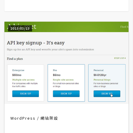
G
e
2013/03/13
m
i
n
i
A
I
生
成
圖
片
WordPress
網站架設
影
片