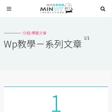
A
分類/標籤文章
I
1/1
Wp教學－系列文章
A
I
工
具
C
h
a
1
t
G
P
T