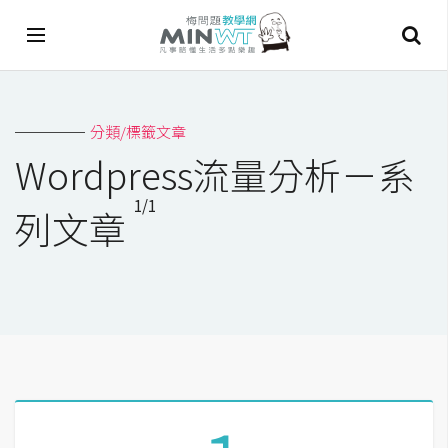
A
分類/標籤文章
I
Wordpress流量分析－系
A
1/1
I
列文章
工
具
C
h
a
t
G
P
T