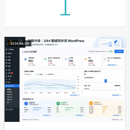
1
G
e
m
i
2026/06/09
n
i
A
I
生
成
圖
片
影
片