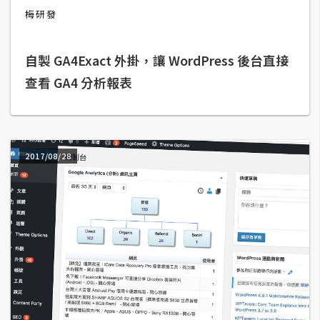
梅研發
A
I
應
用
自製 GA4Exact 外掛，讓 WordPress 後台直接
查看 GA4 分析報表
設
計
2017/08/28
網
站
影
像
A
d
o