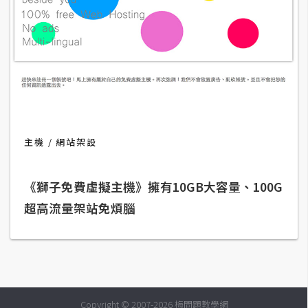
攝
影
手
機
攝
影
主機
網站架設
器
材
《獅子免費虛擬主機》擁有10GB大容量、100G
操
超高流量架站免煩腦
控
資
源
免
Copyright © 2007-2026 梅問題教學網