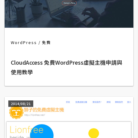
t
r
a
t
o
r
WordPress
免費
CloudAccess 免費WordPress虛擬主機申請與
去
背
使用教學
與
合
成
攝
2014/08/21
影
商
品