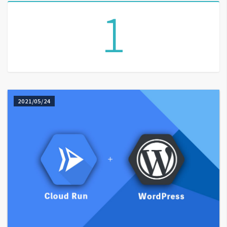
1
A
I
應
用
設
計
2021/05/24
網
站
影
像
A
d
o