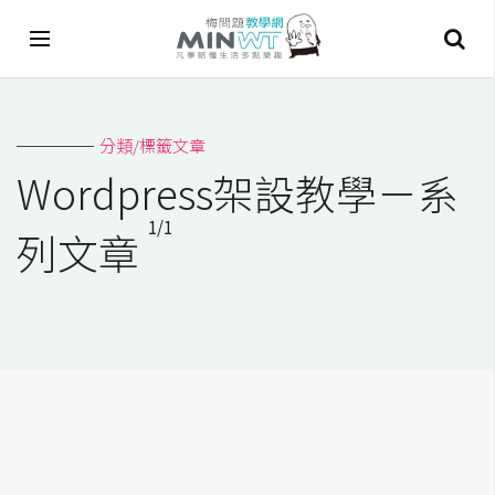
A
分類/標籤文章
I
Wordpress架設教學－系
A
1/1
I
列文章
工
具
C
h
a
t
G
P
T