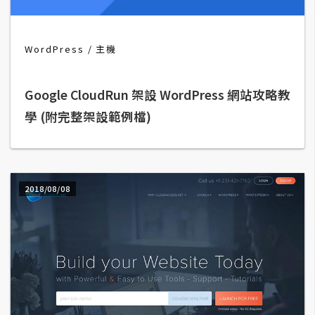
b
e
WordPress
主機
P
h
o
Google CloudRun 架設 WordPress 網站攻略教
t
學 (附完整架設範例檔)
o
s
h
o
2018/08/08
p
I
l
l
u
s