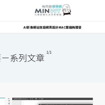
AI
影像
網站架設
網頁設計
MAC
開箱
梅開發
1/1
摘要－系列文章