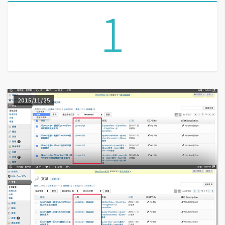
1
A
I
應
用
設
計
2015/11/25
網
站
影
像
A
d
o