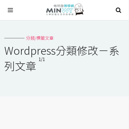
A
分類/標籤文章
I
Wordpress分類修改－系
A
1/1
I
列文章
工
具
C
h
a
t
G
P
T