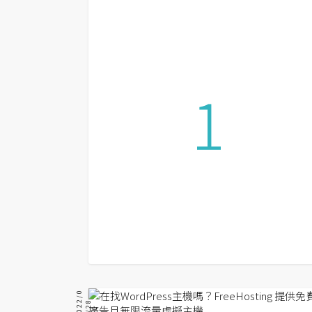
設計
網站
1
影像
Adobe
Photoshop
Illustrator
去背與合成
攝影
商品攝影
手機攝影
2
0
2
/
0
9
/
2
2
8