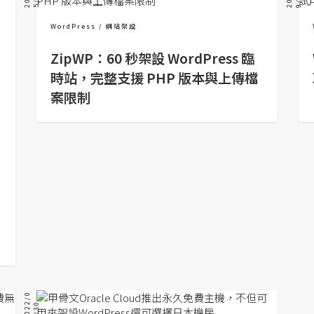
WordPress
網站架設
ZipWP：60 秒架設 WordPress 臨
時站，完整支援 PHP 版本與上傳檔
案限制
2
0
2
/
0
5
/
3
2
0