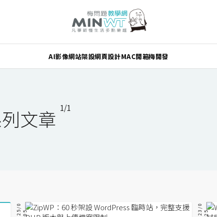
AI
影像
網站架設
網頁設計
MAC
開箱
梅開發
1/1
－系列文章
2
0
2
/
0
5
/
0
2
0
2
/
0
9
/
2
5
5
3
5