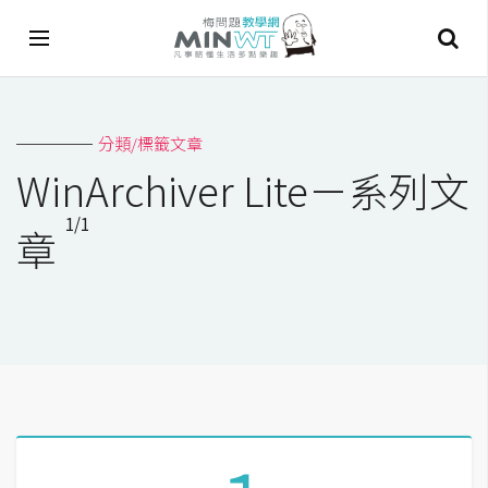
A
分類/標籤文章
I
WinArchiver Lite－系列文
A
1/1
I
章
工
具
C
h
a
t
G
P
T