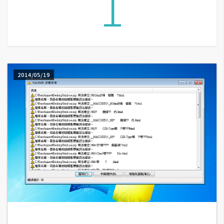
1
G
e
m
i
2014/05/19
n
i
A
I
生
成
圖
片
影
片