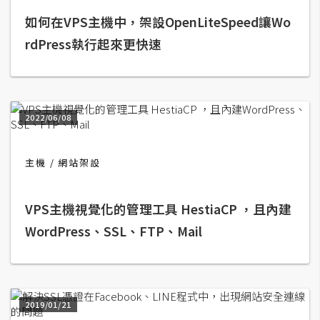
如何在VPS主機中，架設OpenLiteSpeed讓Wo
A
I
rdPress執行起來更快速
應
用
設
計
2022/06/08
主機
網站架設
網
站
VPS主機視覺化的管理工具 HestiaCP ，且內建
WordPress、SSL、FTP、Mail
影
像
A
d
2019/01/21
o