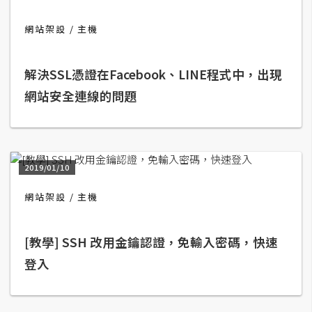
b
e
網站架設
主機
P
h
解決SSL憑證在Facebook、LINE程式中，出現
o
網站安全連線的問題
t
o
s
h
2019/01/10
o
p
網站架設
主機
I
[教學] SSH 改用金鑰認證，免輸入密碼，快速
l
登入
l
u
s