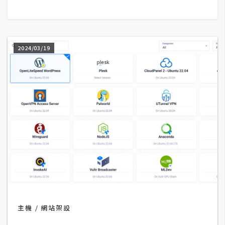
G
e
2024/03/19
m
i
n
i
A
I
生
成
圖
片
主機
網站架設
影
片