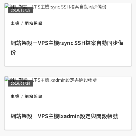
t
2010/12/15
r
a
主機
網站架設
t
o
r
網站架設－VPS主機rsync SSH檔案自動同步備
份
去
背
與
合
2010/09/29
成
主機
網站架設
攝
影
網站架設－VPS主機lxadmin設定與開設帳號
商
品