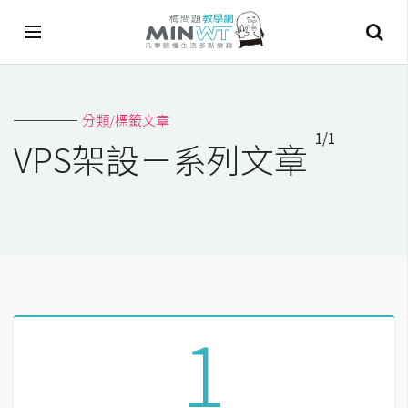
A
分類/標籤文章
I
1/1
VPS架設－系列文章
A
I
工
具
C
h
a
1
t
G
P
T