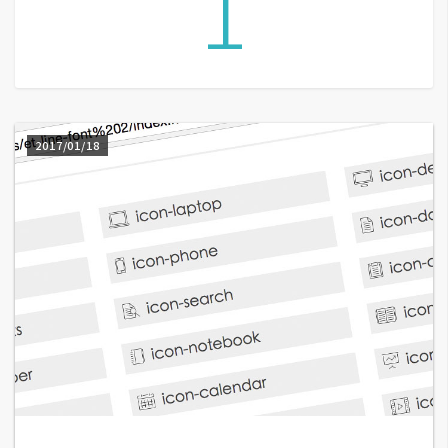
1
A
I
應
用
設
2017/01/18
計
網
站
影
像
A
d
o