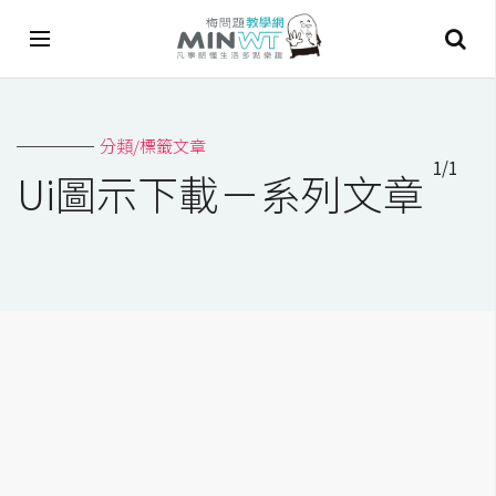
A
分類/標籤文章
I
1/1
Ui圖示下載－系列文章
A
I
工
具
C
h
a
t
G
P
T